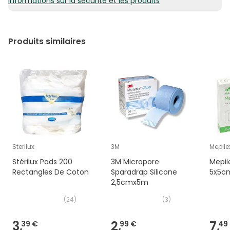
Informations sur la sécurité et les produits
35,63€ / 100 ml
Produits similaires
Sterilux
3M
Mepile
Stérilux Pads 200
3M Micropore
Mepil
Rectangles De Coton
Sparadrap Silicone
5x5cm
2,5cmx5m
(
24
)
(
3
)
3,
2,
7,
39 €
99 €
49