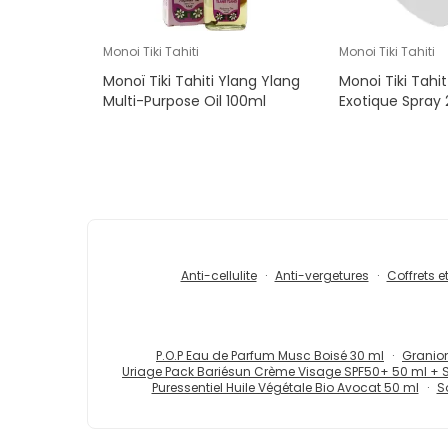
Monoi Tiki Tahiti
Monoi Tiki Tahiti
Monoï Tiki Tahiti Ylang Ylang
Monoi Tiki Tahi
Multi-Purpose Oil 100ml
Exotique Spray
Anti-cellulite
Anti-vergetures
Coffrets e
P.O.P Eau de Parfum Musc Boisé 30 ml
Granion
Uriage Pack Bariésun Crème Visage SPF50+ 50 ml + 
Puressentiel Huile Végétale Bio Avocat 50 ml
S