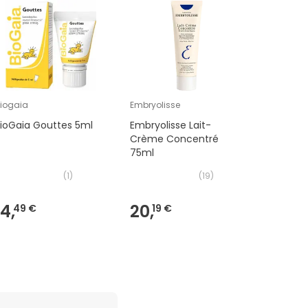
iogaia
Embryolisse
Exopharm
ioGaia Gouttes 5ml
Embryolisse Lait-
Exopharm
Crème Concentré
Premium 
75ml
De L'Him
(
1
)
(
19
)
14,
20,
12,
49 €
19 €
69 €