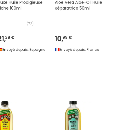
uxe Huile Prodigieuse
Aloe Vera Aloe-Oil Huile
Vea Spra
iche 100ml
Réparatrice 50ml
Spray 10
(
72
)
21,
10,
23,
39 €
99 €
81 €
Envoyé depuis:
Espagne
Envoyé depuis:
France
Envoyé 