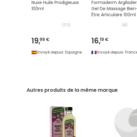
Nuxe Huile Prodigieuse
Formaderm Argilade
100ml
Gel De Massage Bien
Être Articulaire 100ml
(
172
)
(
8
)
19,
16,
99 €
19 €
Envoyé depuis:
Espagne
Envoyé depuis:
Franc
Autres produits de la même marque