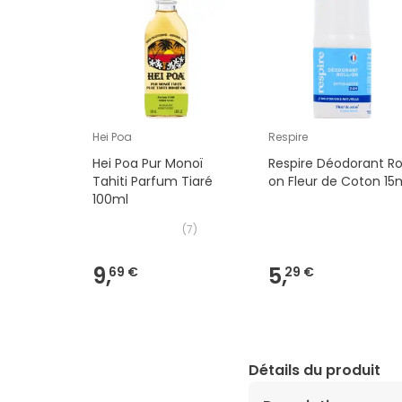
Hei Poa
Respire
Hei Poa Pur Monoï
Respire Déodorant Ro
Tahiti Parfum Tiaré
on Fleur de Coton 15
100ml
(
7
)
9,
5,
69 €
29 €
Détails du produit