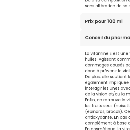
Du à sa composition ex
sans altération de sa 
Prix pour 100 ml
11,65€ / 100 ml
Conseil du pharma
La vitamine E est une 
huiles. Agissant comm
dommages causés par le
donc à prévenir le vie
De plus, elle soutient
également impliquée d
interagir les unes ave
de la vision et/ou la 
Enfin, on retrouve la 
les fruits secs (noise
(épinards, brocoli). C
antioxydante. En cas 
complément à base de
En cosmétique, la vita