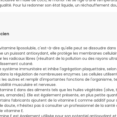
clusive en huile de coco, le monoï Tiki se fige à une températur
qualité. Pour lui redonner son état liquide, un réchauffement doux
cien
vitamine liposoluble, c'est-à-dire qu'elle peut se dissoudre dans l
e un puissant antioxydant, elle protège les membranes cellulair
s radicaux libres (résultant de la pollution ou des rayons ultra
illissement cutané.
 le système immunitaire et inhibe l'agrégation plaquettaire, selon 
ans la régulation de nombreuses enzymes. Les cellules utilisent
c les autres et remplir d'importantes fonctions de l'organisme, t
mobilité musculaire et nerveuse.
vitamine E dans des aliments tels que les huiles végétales (olive,
ttes, amandes). Elle est également présente, en plus petite quan
ertains fabricants ajoutent de la vitamine E comme additif pour 
de doute, n’hésitez pas à consulter un professionnel de la santé
 vitamine E.
mine E est également utilisée pour son potentiel antioxydant et 