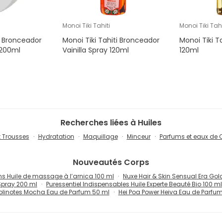
Monoi Tiki Tahiti
Monoi Tiki Tahi
t Bronceador
Monoi Tiki Tahiti Bronceador
Monoi Tiki T
 200ml
Vainilla Spray 120ml
120ml
Recherches liées à Huiles
t Trousses
Hydratation
Maquillage
Minceur
Parfums et eaux de 
Nouveautés
Corps
s Huile de massage à l’arnica 100 ml
Nuxe Hair & Skin Sensual Era Go
Spray 200 ml
Puressentiel Indispensables Huile Experte Beauté Bio 100 ml
olinotes Mocha Eau de Parfum 50 ml
Hei Poa Power Heiva Eau de Parfu