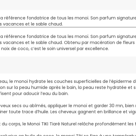
e, la référence fondatrice de tous les monoï. Son parfum signatu
vacances et le sable chaud.
e, la référence fondatrice de tous les monoï. Son parfum signatu
vacances et le sable chaud. Obtenu par macération de fleurs f
 noix de coco, c’est le soin universel par excellence.
 peau, le monoï hydrate les couches superficielles de l’épiderm
ion sur la peau humide après le bain, la peau reste hydratée et 
isent pour adoucir l’eau du bain.
veux secs ou abîmés, appliquer le monoï et garder 30 mn, bien 
miner toute trace d’huile. Les cheveux gagnent en brillance et vig
du corps, le Monoï TIKI Tiaré Naturel relâche profondément les 