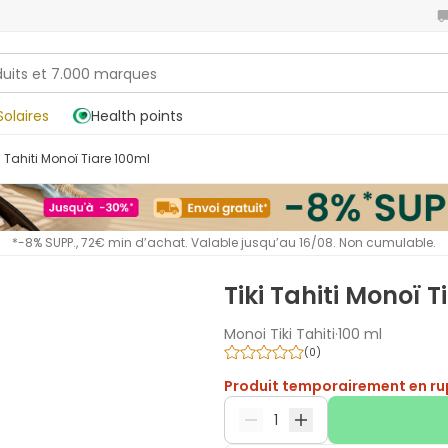
Solaires
Health points
iki Tahiti Monoï Tiare 100ml
*-8% SUPP., 72€ min d’achat. Valable jusqu’au 16/08. Non cumulable.
Tiki Tahiti Monoï T
Monoi Tiki Tahiti
·
100 ml
(
0
)
Produit temporairement en ru