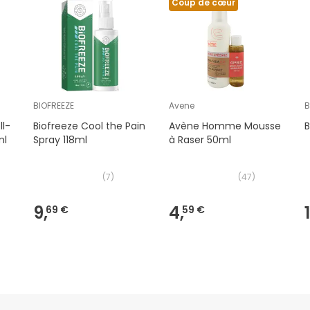
Coup de cœur
BIOFREEZE
Avene
B
ll-
Biofreeze Cool the Pain
Avène Homme Mousse
B
ml
Spray 118ml
à Raser 50ml
(
7
)
(
47
)
9,
4,
69 €
59 €