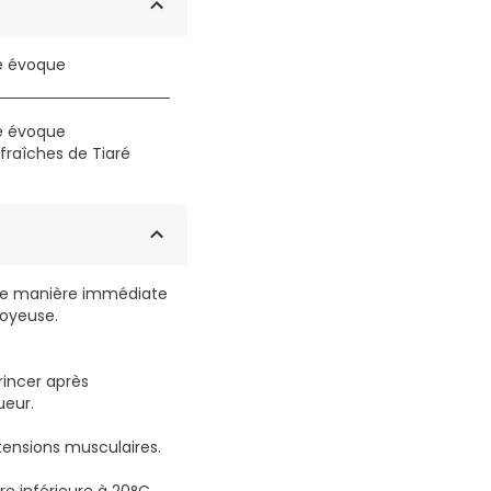
re évoque
re évoque
raîches de Tiaré
e de manière immédiate
soyeuse.
rincer après
ueur.
tensions musculaires.