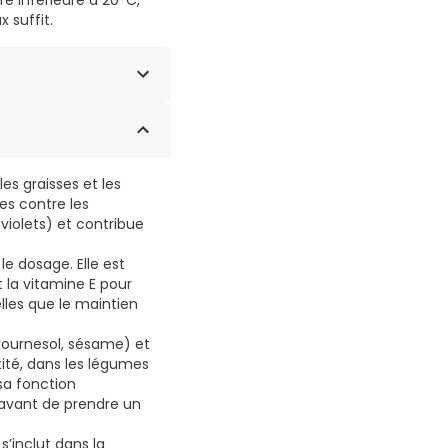
e inférieure à 20°C,
 suffit.
es graisses et les
es contre les
violets) et contribue
le dosage. Elle est
 la vitamine E pour
elles que le maintien
 tournesol, sésame) et
tité, dans les légumes
sa fonction
 avant de prendre un
s’inclut dans la