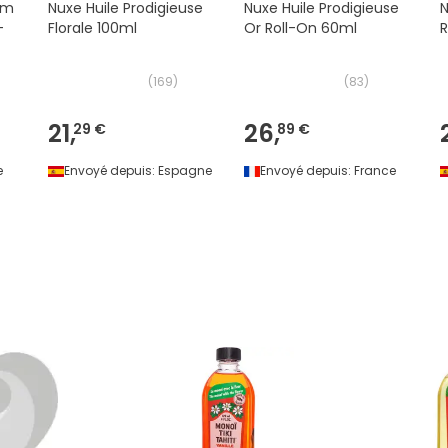
rm
Nuxe Huile Prodigieuse
Nuxe Huile Prodigieuse
N
-
Florale 100ml
Or Roll-On 60ml
R
(
169
)
(
83
)
21,
26,
29 €
89 €
e
Envoyé depuis:
Espagne
Envoyé depuis:
France