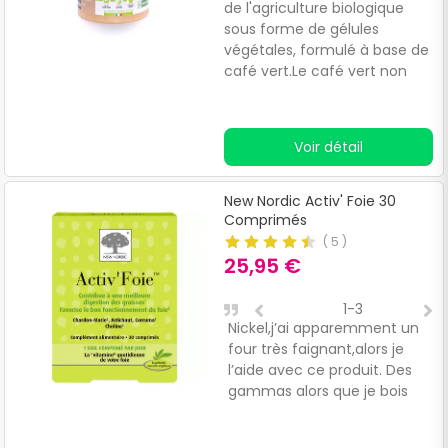
de l'agriculture biologique
sous forme de gélules
végétales, formulé à base de
café vert.Le café vert non
torréfié est un fruit qui
favorise la combustion des
sucres et l'élimination des
Voir détail
graisses.Il facilite également
le transit intestinal et
l'élimination des déchets et
New Nordic Activ' Foie 30
toxines par le foie et le
Comprimés
système digestif.Ses
(
5
)
propriétés énergisantes,
25,95 €
diurétiques et détoxifiantes
en font un excellent produit
1-3
pour compléter un régime
Nickel,j’ai apparemment un
J
minceur.
four très faignant,alors je
P
l’aide avec ce produit. Des
P
gammas alors que je bois
pas d’alcool et que j’ai une
nourriture saine. Mais c’est