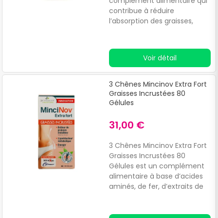
complément alimentaire qui
contribue à réduire
l’absorption des graisses,
permet d’équilibrer le taux de
glycémie, de diminuer
l’appétit tout en participant
Voir détail
au bon fonctionnement du
système digestif.Sa formule
aux propriétés amincissantes
3 Chênes Mincinov Extra Fort
est composée de 2 algues, le
Graisses Incrustées 80
Goémon noir norvégien et le
Gélules
Wakamé.
31,00 €
3 Chênes Mincinov Extra Fort
Graisses Incrustées 80
Gélules est un complément
alimentaire à base d’acides
aminés, de fer, d’extraits de
plantes et de L-Carnitine, qui
agissent au cœur des cellules
et favorisent la perte de