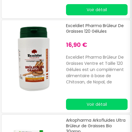
Voir détail
Exceldiet Pharma Brûleur De
Graisses 120 Gélules
16,90 €
Exceldiet Pharma Brûleur De
Graisses Ventre et Taille 120
Gélules est un complément
alimentaire à base de
Chitosan, de Nopal, de
Gurana et d'extrait de
Wakamé qui facilite la perte
de poids et contribue à
Voir détail
affiner la silhouette.Le
complexe Brûleur de graisses
ventre et taille renferme 5
Arkopharma Arkofluides Ultra
produits actifs pour réduire
Brûleur de Graisses Bio
l’appétit et prendre le
30amp