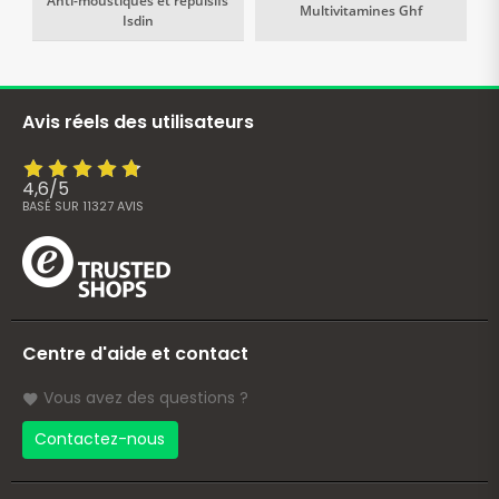
Anti-moustiques et répulsifs
Multivitamines Ghf
Isdin
Avis réels des utilisateurs
4,6
/
5
BASÉ SUR
11327
AVIS
Centre d'aide et contact
Vous avez des questions ?
Contactez-nous