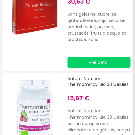
30,63 €
Sans gélatine, sucre, sel,
gluten, levure, soja, sésame,
produit laitier, poisson,
crustacés, fruits à coque et
arachide. Sans
conservateurs. Sans arômes
ou colorants artificiels.
Convient aux végétariens et
Voir détail
végétaliens.
Natural Nutrition
Thermomincyl Bio 30 Gélules
15,87 €
Natural Nutrition
Thermomincyl Bio 30 Gélules
est un complément
alimentaire en gélules, conçu