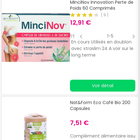
MinciNov Innovation Perte de
Poids 60 Comprimés
(
9
)
12,91 €
1-5
En cours Utilisés en doublon
T
avec xtraslim 24 A voir sur le
long terme
Voir détail
Nat&Form Eco Café Bio 200
Capsules
7,51 €
Complément alimentaire issu