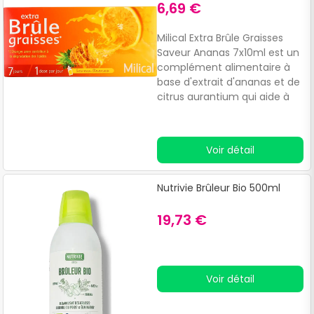
6,69 €
Milical Extra Brûle Graisses
Saveur Ananas 7x10ml est un
complément alimentaire à
base d'extrait d'ananas et de
citrus aurantium qui aide à
accélérer le métabolisme.Il
agit comme adjuvant dans
les régimes amaigrissants et
Voir détail
facilite le drainage des
liquides.
Nutrivie Brûleur Bio 500ml
19,73 €
Voir détail