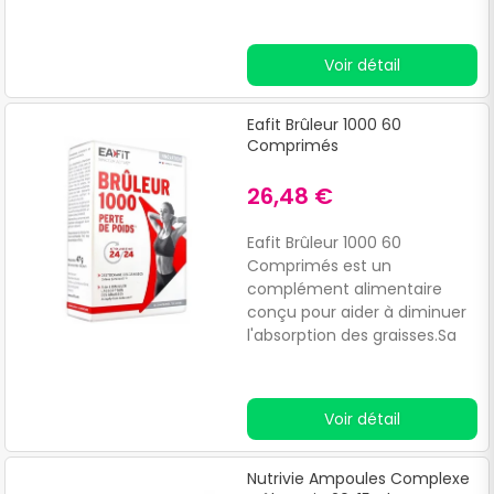
plantes thé vert, papaye, son
d'avoine et guarana indiqué
pour brûler les graisses de
Voir détail
l’organisme.
Eafit Brûleur 1000 60
Comprimés
26,48 €
Eafit Brûleur 1000 60
Comprimés est un
complément alimentaire
conçu pour aider à diminuer
l'absorption des graisses.Sa
formule est composée
d'actifs brûle graisses issus
de plantes.
Voir détail
Nutrivie Ampoules Complexe