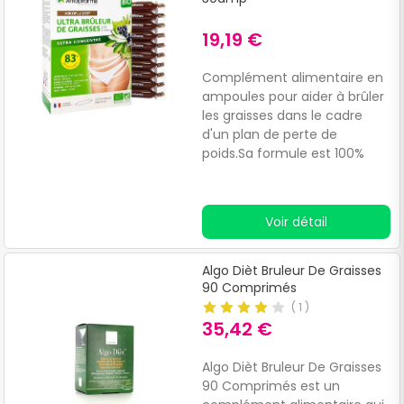
contrôle de votre poids.
19,19 €
Complément alimentaire en
ampoules pour aider à brûler
les graisses dans le cadre
d'un plan de perte de
poids.Sa formule est 100%
végétale et associe des
plantes issues de l'agriculture
biologique dans une solution
Voir détail
buvable sans conservateur ni
alcool.Il contient, entre
autres, de l'artichaut, qui
Algo Dièt Bruleur De Graisses
contribue à la perte de poids,
90 Comprimés
du fenouil, qui aide à réduire
(
1
)
la formation de gaz pendant
35,42 €
la digestion, et de l'aloe vera,
qui a des propriétés
Algo Dièt Bruleur De Graisses
nettoyantes et détoxifiantes.
90 Comprimés est un