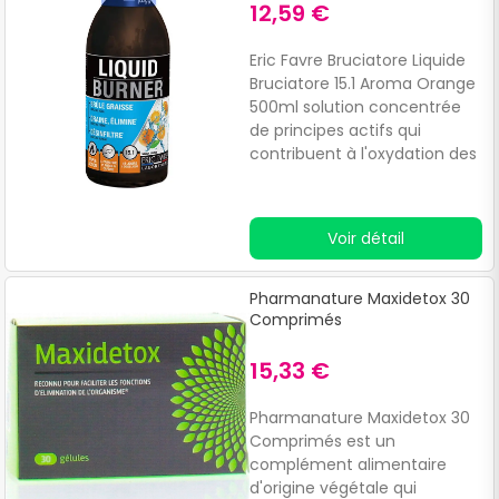
d
12,59 €
j
,
Eric Favre Bruciatore Liquide
a
Bruciatore 15.1 Aroma Orange
s
500ml solution concentrée
e
de principes actifs qui
v
contribuent à l'oxydation des
B
graisses et au drainage de
l'eau corporelle la
composition riche facilite la
Voir détail
purification des toxines du
corps, contribue à
l'élimination de l'eau retenue
Pharmanature Maxidetox 30
dans le corps contient des
Comprimés
extraits de cassis, de frêne,
de sureau et de thé vert qui
15,33 €
facilitent l'oxydation des
graisses corporelles le kola
Pharmanature Maxidetox 30
associé au cassis et au
Comprimés est un
sureau aide au contrôle du
complément alimentaire
poidsle thé vert et le cola
d'origine végétale qui