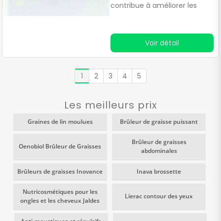
favorisent la thermogenèse.
contribue à améliorer les
fonctions d'élimination des
reins et de l'organisme grâce
à ses ingrédients naturels,
Voir détail
notamment le pissenlit, le
boldo, le tilleul, l'artichaut, la
bardane, le genévrier, le
1
2
3
4
5
fenouil, le charbon marie et
le bouleau.
Les meilleurs prix
Graines de lin moulues
Brûleur de graisse puissant
Brûleur de graisses
Oenobiol Brûleur de Graisses
abdominales
Brûleurs de graisses Inovance
Inava brossette
Nutricosmétiques pour les
Lierac contour des yeux
ongles et les cheveux Jaldes