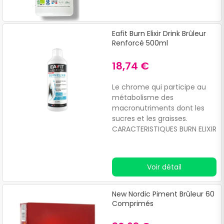
Eafit Burn Elixir Drink Brûleur
Renforcé 500ml
18,74 €
Le chrome qui participe au
métabolisme des
macronutriments dont les
sucres et les graisses.
CARACTERISTIQUES BURN ELIXIR
Drink® contient un extrait de
café vert breveté SVETOL®
qui a fait l’objet de
Voir détail
nombreuses études cliniques.
New Nordic Piment Brûleur 60
Comprimés