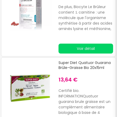
De plus, Biocyte Le Brûleur
contient :L carnitine : une
molécule que l'organisme
synthétise à partir des acides
aminés lysine et méthionine,
dont le rôle est de
transporter les acides gras
vers les mitochondries.
Voir détail
Vitamine B5 : connue sous le
nom d'acide pantothénique,
qui participe au métabolisme
Super Diet Quatuor Guarana
des protéines et contribue à
Brûle-Graisse Bio 20x15ml
la construction du tissu
musculaire.
13,64 €
Certifié bio.
INFORMATIONQuatuor
guarana brule graisse est un
complément alimentaire
biologique à base de 4