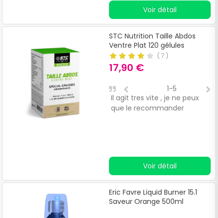
comme ça!!et depuis moins
Voir détail
de nausées et vraiment une
sensation de « légèreté « ,je
recommande fortement.
STC Nutrition Taille Abdos
Ventre Plat 120 gélules
(
7
)
17,90 €
1-5
Il agit tres vite , je ne peux
D
que le recommander
r
p
a
g
t
n
Voir détail
v
c
c
Eric Favre Liquid Burner 15.1
m
Saveur Orange 500ml
l