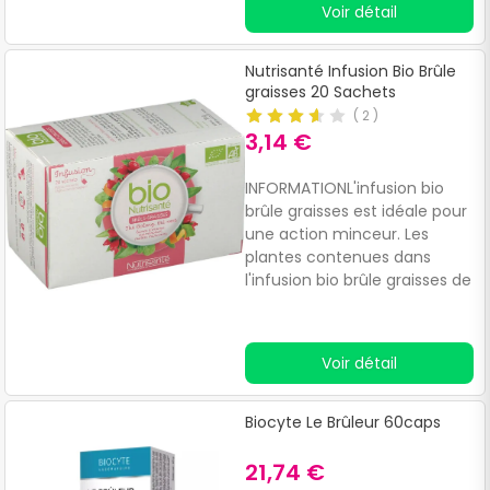
Voir détail
masse graisseuse. L'extrait
naturel de thé vert, riche en
EGCG, participe au bon
Nutrisanté Infusion Bio Brûle
fonctionnement du
graisses 20 Sachets
métabolisme, facilite
(
2
)
l’oxydation des graisses et
3,14 €
inhibe l’enzyme catéchol-O-
méthyltransférase, impliquée
INFORMATIONL'infusion bio
dans la thermogenèse des
brûle graisses est idéale pour
graisses corporelles. Le fer
une action minceur. Les
contribue au maintien d’un
plantes contenues dans
métabolisme énergétique
l'infusion bio brûle graisses de
normal. Kaneka Glavonoid™
nutrisanté sont connues pour
est un ingrédient breveté
leurs vertus amincissantes.
(n°1067814) et une marque
Voir détail
déposée de Kaneka Inc.
Biocyte Le Brûleur 60caps
21,74 €