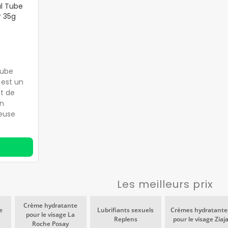
al Tube
r 35g
Tube
 est un
et de
on
euse
Les meilleurs prix
Crème hydratante
e
Lubrifiants sexuels
Crèmes hydratante
pour le visage La
Replens
pour le visage Ziaj
Roche Posay