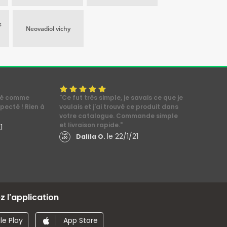
s
Neovadiol vichy
ssé comme
"Ce fut très simple, je savais ce que je
specté ! Rien à
voulais et j'ai trouvé ce produit dans
votre catalogue. Commande simple
et livraison rapide."
1
le 22/1/21
Dalila O.
 l'application
e Play
App Store