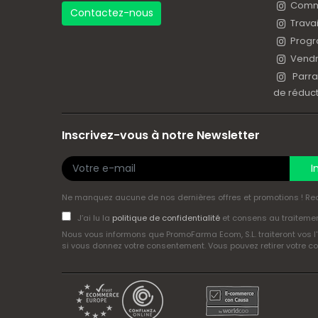
Comme
Contactez-nous
Trava
Progr
Vendr
Parra
de réduct
Inscrivez-vous à notre Newsletter
I
Ne manquez aucune de nos dernières offres et promotions ! Rece
J’ai lu la
politique de confidentialité
et consens au traitem
Nous vous informons que PromoFarma Ecom, S.L. traiteront vos l
si vous donnez votre consentement. Vous pouvez retirer votre co