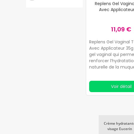
Replens Gel Vagin
Avec Applicateu
Optique
Orthopédie
11,09 €
Herboristerie
Replens Gel Vaginal 
Cosmétiques naturels
Avec Applicateur 35g
gel vaginal qui perm
Marques
renforcer l’hydratati
naturelle de la muqu
Top ventes
vaginale.
Health points
Voir détail
Blog
Crème hydratant
visage Eucerin