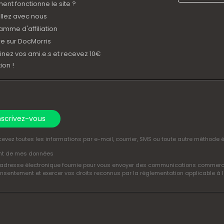
nt fonctionne le site ?
illez avec nous
amme d'affiliation
e sur DocMorris
inez vos ami.e.s et recevez 10€
ion !
nscrivez-vous
vez toutes les informations par e-mail, courrier, SMS ou toute autre méthode 
ent de mes données
'adresse électronique fournie pour vous envoyer des communications commerciale
nsentement et exercer vos droits reconnus par la réglementation applicable à l'