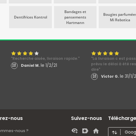
Bandages et
Bougies parfumée
Dentifrices Kontrol
pansements
Mi Rebotica
Hartmann
"Recherche aisée, livraison rapide."
"La livraison c est pa
prévu le délai à été re
le 1/2/21
Daniel M.
dire"
le 31/1/2
Victor G.
rez-nous
Suivez-nous
Téléchargez
sommes-nous ?
Googl