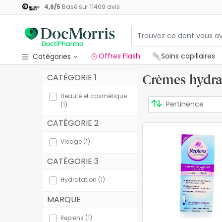
4,6
/
5
Basé sur
11409
avis
Offres Flash
Soins capillaires
Catégories
Crèmes hydrat
CATÉGORIE 1
Offres Flash
Beauté et cosmétique
Soins capillaires
(1)
Coffrets cadeaux
CATÉGORIE 2
Beauté et cosmétique
Visage (1)
Santé
CATÉGORIE 3
Hygiène
Hydratation (1)
MARQUE
Diététique
Replens (1)
Bébés et maternité