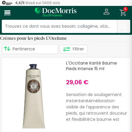
4,6
/
5
Basé sur
11409
avis
0
menu
Crèmes pour les pieds L'Occitane
Filtrer
L'Occitane Karité Baume
Pieds Intense 15 ml
29,06 €
Sensation de soulagement
instantanéAmélioration
visible de l'apparence des
pieds, qui retrouvent douceur
et flexibilitéCe baume est
excellent pour ceux qui
recherchent des résultats