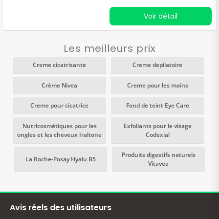
durables dans le soin des
Voir détail
pieds, notamment en
période de sécheresse ou
après de longues journées
Les meilleurs prix
d'activité.
Creme cicatrisante
Creme depilatoire
Crème Nivea
Creme pour les mains
Creme pour cicatrice
Fond de teint Eye Care
Nutricosmétiques pour les
Exfoliants pour le visage
ongles et les cheveux Iraltone
Codexial
Produits digestifs naturels
La Roche-Posay Hyalu B5
Vitavea
Avis réels des utilisateurs