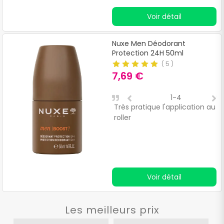
Voir détail
Nuxe Men Déodorant
Protection 24H 50ml
(
5
)
7,69 €
1-4
Très pratique l'application au
O
roller
d
Voir détail
Les meilleurs prix