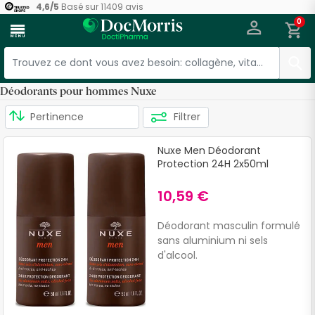
4,6
/
5
Basé sur
11409
avis
0
menu
Déodorants pour hommes Nuxe
Filtrer
Nuxe Men Déodorant
Protection 24H 2x50ml
10,59 €
Déodorant masculin formulé
sans aluminium ni sels
d'alcool.