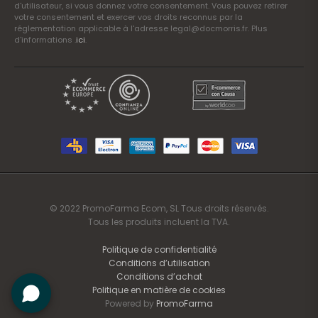
d'utilisateur, si vous donnez votre consentement. Vous pouvez retirer
votre consentement et exercer vos droits reconnus par la
réglementation applicable à l'adresse legal@docmorris.fr. Plus
d'informations .
ici
.
© 2022 PromoFarma Ecom, SL Tous droits réservés.
Tous les produits incluent la TVA.
Politique de confidentialité
Conditions d’utilisation
Conditions d’achat
Politique en matière de cookies
Powered by
PromoFarma