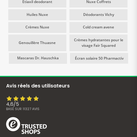
Etiaxil deodorant
Nuxe Coffrets
Huiles Nuxe
Déodorants Vichy
Crèmes Nuxe
Cold cream avene
Crèmes hydratantes pour le
Genouillère Thuasne
visage Fair Squared
Mascaras Dr. Hauschka
Écran solaire 50 Pharmactiv
Avis réels des utilisateurs
4,6
/
5
BASÉ SUR
11327
AVIS