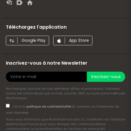
Téléchargez l'application
Google Play
App Store
Inscrivez-vous à notre Newsletter
Inscrivez-vous
Ne manquez aucune de nos dernières offres et promotions ! Recevez
toutes les informations par e-mail, courrier, SMS ou toute autre méthode
électronique
J’ai lu la
politique de confidentialité
et consens au traitement de
mes données
Nous vous informons que PromoFarma Ecom, S.L. traiteront vos l'adresse
électronique fournie pour vous envoyer des communications
commerciales ou promotionnelles en fonction de votre profil