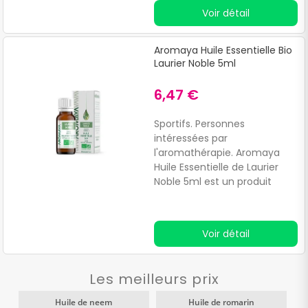
causés par :Piqûres
Voir détail
d'insectes. Frottements.
Aromaya Huile Essentielle Bio
Laurier Noble 5ml
6,47 €
Sportifs. Personnes
intéressées par
l'aromathérapie. Aromaya
Huile Essentielle de Laurier
Noble 5ml est un produit
naturel conçu pour le bien
être articulaire et musculaire.
Il est idéal pour :Adultes
Voir détail
actifs.
Les meilleurs prix
Huile de neem
Huile de romarin