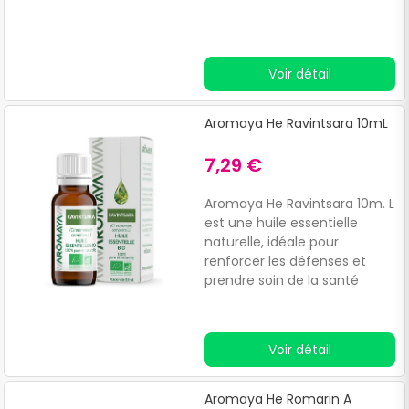
Voir détail
Aromaya He Ravintsara 10mL
7,29 €
Aromaya He Ravintsara 10m. L
est une huile essentielle
naturelle, idéale pour
renforcer les défenses et
prendre soin de la santé
respiratoire, surtout pendant
l'hiver. Fournit de l'énergie en
cas de fatigue. Aromaya He
Voir détail
Ravintsara 10m.
Aromaya He Romarin A