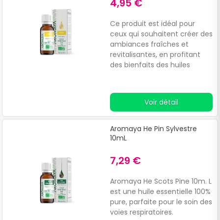
4,95 €
Ce produit est idéal pour
ceux qui souhaitent créer des
ambiances fraîches et
revitalisantes, en profitant
des bienfaits des huiles
essentielles dans leur vie
quotidienne. Grâce à son
action purifiante et
Voir détail
stimulante, Aromaya He
Lemon 10m.
Aromaya He Pin Sylvestre
10mL
7,29 €
Aromaya He Scots Pine 10m. L
est une huile essentielle 100%
pure, parfaite pour le soin des
voies respiratoires.