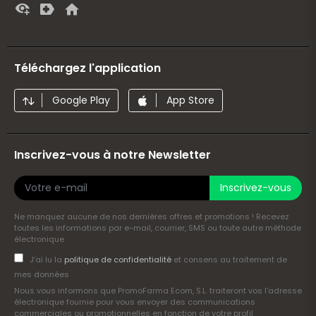
Téléchargez l'application
Google Play
App Store
Inscrivez-vous à notre Newsletter
Inscrivez-vous
Ne manquez aucune de nos dernières offres et promotions ! Recevez
toutes les informations par e-mail, courrier, SMS ou toute autre méthode
électronique
J’ai lu la
politique de confidentialité
et consens au traitement de
mes données
Nous vous informons que PromoFarma Ecom, S.L. traiteront vos l'adresse
électronique fournie pour vous envoyer des communications
commerciales ou promotionnelles en fonction de votre profil