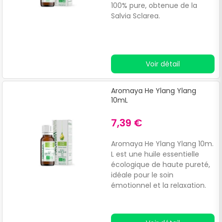
100% pure, obtenue de la
Salvia Sclarea.
Voir détail
Aromaya He Ylang Ylang
10mL
7,39 €
Aromaya He Ylang Ylang 10m.
L est une huile essentielle
écologique de haute pureté,
idéale pour le soin
émotionnel et la relaxation.
Parmi ses bienfaits, on trouve
:Effet relaxant sur le système
nerveux. Action