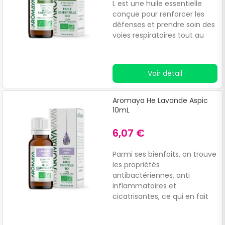
L est une huile essentielle
conçue pour renforcer les
défenses et prendre soin des
voies respiratoires tout au
long de l'année.
Voir détail
Aromaya He Lavande Aspic
10mL
6,07 €
Parmi ses bienfaits, on trouve
les propriétés
antibactériennes, anti
inflammatoires et
cicatrisantes, ce qui en fait
une option efficace pour
soulager les inconforts