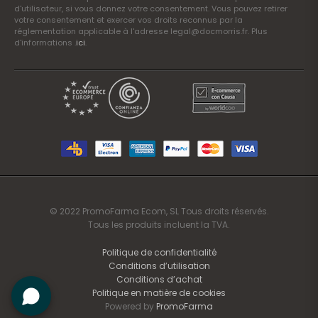
d'utilisateur, si vous donnez votre consentement. Vous pouvez retirer
votre consentement et exercer vos droits reconnus par la
réglementation applicable à l'adresse legal@docmorris.fr. Plus
d'informations .
ici
.
© 2022 PromoFarma Ecom, SL Tous droits réservés.
Tous les produits incluent la TVA.
Politique de confidentialité
Conditions d’utilisation
Conditions d’achat
Politique en matière de cookies
Powered by
PromoFarma