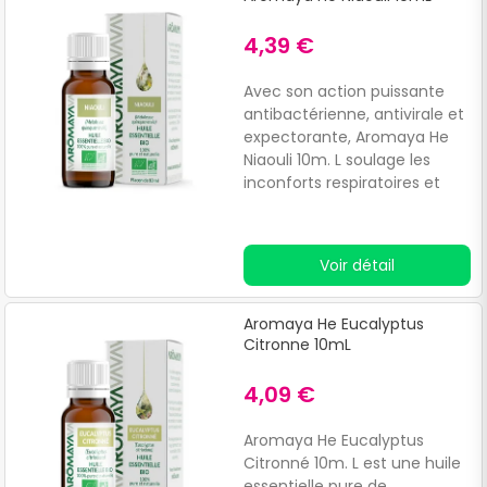
4,39 €
Avec son action puissante
antibactérienne, antivirale et
expectorante, Aromaya He
Niaouli 10m. L soulage les
inconforts respiratoires et
aide à maintenir les voies
aériennes dégagées.
Voir détail
Aromaya He Eucalyptus
Citronne 10mL
4,09 €
Aromaya He Eucalyptus
Citronné 10m. L est une huile
essentielle pure de