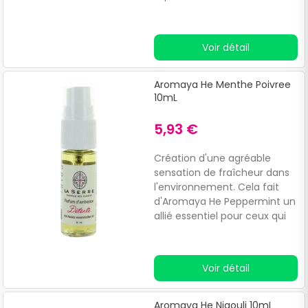
travail.
Voir détail
Aromaya He Menthe Poivree
10mL
5,93 €
Création d'une agréable
sensation de fraîcheur dans
l'environnement. Cela fait
d'Aromaya He Peppermint un
allié essentiel pour ceux qui
recherchent un
environnement plus
dynamique et revitalisant.
Voir détail
Aromaya He Niaouli 10mL