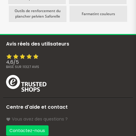
Outils de renforcement du
Farmatint couleurs
plancher pelvien Saforelle
Avis réels des utilisateurs
4,6
/
5
BASÉ SUR
11327
AVIS
Centre d'aide et contact
Vous avez des questions ?
Contactez-nous