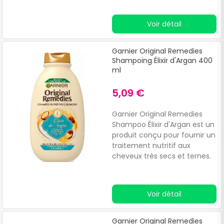
prévient la casse des
cheveux.Ses ingrédients ont
Voir détail
des propriétés émollientes et
revitalisantes qui laissent les
cheveux doux et
Garnier Original Remedies
brillants.Convient aux
Shampoing Élixir d'Argan 400
cheveux longs et affaiblis.
ml
5,09 €
Garnier Original Remedies
Shampoo Élixir d'Argan est un
produit conçu pour fournir un
traitement nutritif aux
cheveux très secs et ternes.
Sa formule innovante
combine :Propriétés de l'huile
d'argan du Maroc : connue
Voir détail
pour sa richesse en
nutriments depuis des temps
anciens.
Garnier Original Remedies