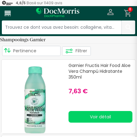
4,6
/
5
Basé sur
11409
avis
0
menu
Shampooings Garnier
Filtrer
Garnier Fructis Hair Food Aloe
Vera Champú Hidratante
350ml
7,63 €
Voir détail