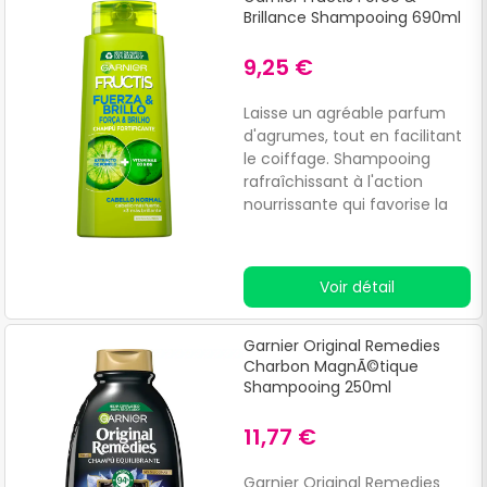
Brillance Shampooing 690ml
9,25 €
Laisse un agréable parfum
d'agrumes, tout en facilitant
le coiffage. Shampooing
rafraîchissant à l'action
nourrissante qui favorise la
brillance et la protection des
cheveux. Testé
dermatologiquement.
Voir détail
Garnier Original Remedies
Charbon MagnÃ©tique
Shampooing 250ml
11,77 €
Garnier Original Remedies