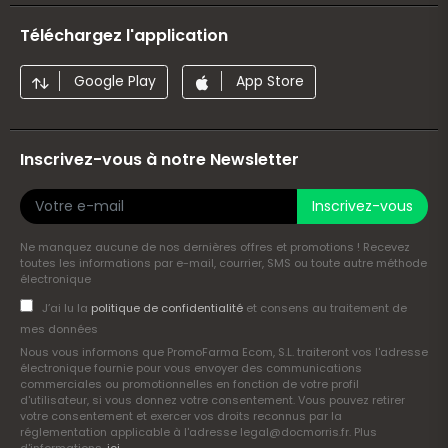
Téléchargez l'application
Google Play
App Store
Inscrivez-vous à notre Newsletter
Inscrivez-vous
Ne manquez aucune de nos dernières offres et promotions ! Recevez
toutes les informations par e-mail, courrier, SMS ou toute autre méthode
électronique
J’ai lu la
politique de confidentialité
et consens au traitement de
mes données
Nous vous informons que PromoFarma Ecom, S.L. traiteront vos l'adresse
électronique fournie pour vous envoyer des communications
commerciales ou promotionnelles en fonction de votre profil
d'utilisateur, si vous donnez votre consentement. Vous pouvez retirer
votre consentement et exercer vos droits reconnus par la
réglementation applicable à l'adresse legal@docmorris.fr. Plus
d'informations .
ici
.