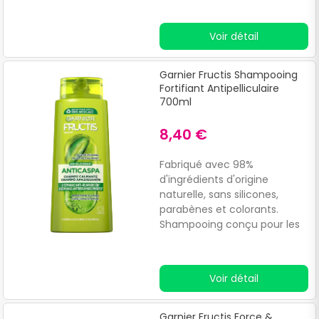
d'agrumes, tout en facilitant
le coiffage.
Voir détail
Garnier Fructis Shampooing
Fortifiant Antipelliculaire
700ml
8,40 €
Fabriqué avec 98%
d'ingrédients d'origine
naturelle, sans silicones,
parabènes et colorants.
Shampooing conçu pour les
cheveux secs et affaiblis,
développé pour nourrir en
profondeur le cuir chevelu.
Voir détail
Garnier Fructis Force &