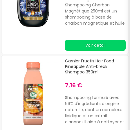
Shampooing Charbon
Magnétique 250ml est un
shampooing à base de
charbon magnétique et huile
de graines noires, indiqué
pour les racines grasses et les
pointes sèches.Il hydrate les
Voir détail
cheveux, aide à éliminer les
impuretés et purifie le cuir
chevelu.Sans silicones.
Garnier Fructis Hair Food
Pineapple Anti-break
Shampoo 350ml
7,16 €
Shampooing formulé avec
96% d'ingrédients d'origine
naturelle, dont un complexe
lipidique et un extrait
d'ananas.Il aide à nettoyer et
à renforcer le cuir chevelu et