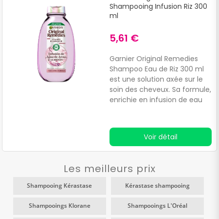
Shampooing Infusion Riz 300
ml
5,61 €
Garnier Original Remedies
Shampoo Eau de Riz 300 ml
est une solution axée sur le
soin des cheveux. Sa formule,
enrichie en infusion de eau
de riz, est conçue pour
remplir et lisser la fibre
capillaire, offrant une
Voir détail
chevelure douce et brillante.
Les meilleurs prix
Shampooing Kérastase
Kérastase shampooing
Shampooings Klorane
Shampooings L'Oréal