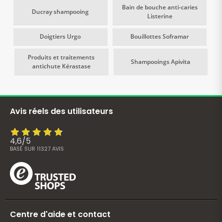
Bain de bouche anti-caries
Ducray shampooing
Listerine
Doigtiers Urgo
Bouillottes Soframar
Produits et traitements
Shampooings Apivita
antichute Kérastase
Avis réels des utilisateurs
4,6
/
5
BASÉ SUR
11327
AVIS
Centre d'aide et contact