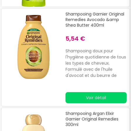
Shampooing Garnier Original
Remedies Avocado &amp
Shea Butter 400ml
5,54 €
Shampooing doux pour
l'hygiène quotidienne de tous
les types de cheveux.
Formulé avec de l'huile
d'avocat et du beurre de
karité, qui contribuent à
renforcer et à nourrir la fibre
capillaire. Testé
Voir détail
dermatologiquement.
Shampooing Argan Elixir
Garnier Original Remedies
300ml