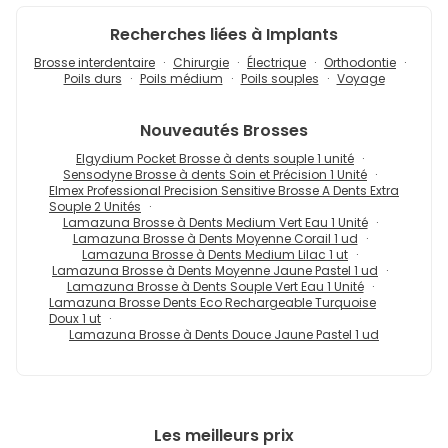
Recherches liées à Implants
Brosse interdentaire
Chirurgie
Électrique
Orthodontie
Poils durs
Poils médium
Poils souples
Voyage
Nouveautés
Brosses
Elgydium Pocket Brosse à dents souple 1 unité
Sensodyne Brosse à dents Soin et Précision 1 Unité
Elmex Professional Precision Sensitive Brosse A Dents Extra
Souple 2 Unités
Lamazuna Brosse à Dents Medium Vert Eau 1 Unité
Lamazuna Brosse à Dents Moyenne Corail 1 ud
Lamazuna Brosse à Dents Medium Lilac 1 ut
Lamazuna Brosse à Dents Moyenne Jaune Pastel 1 ud
Lamazuna Brosse à Dents Souple Vert Eau 1 Unité
Lamazuna Brosse Dents Eco Rechargeable Turquoise
Doux 1 ut
Lamazuna Brosse à Dents Douce Jaune Pastel 1 ud
Les meilleurs prix