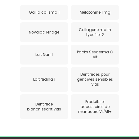
Gallia calisma 1
Mélatonine 1 mg
Collagene marin
Novalac 1er age
type 1 et 2
Packs Sesderma C
Lait Nan 1
Vit
Dentifrices pour
Lait Nidina 1
gencives sensibles
Vitis
Produits et
Dentifrice
accessoires de
blanchissant Vitis
manucure Vit'All+