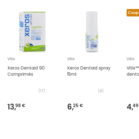
Coup
Vitis
Vitis
Vitis
Xeros Dentaid 90
Xeros Dentaid spray
Vitis
Comprimés
15ml
denta
(
17
)
(
8
)
13,
6,
4,
98 €
25 €
49