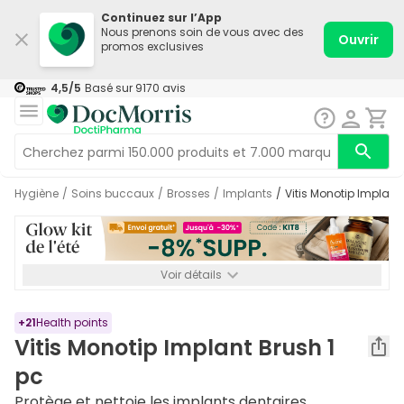
Continuez sur l’App
Nous prenons soin de vous avec des
Ouvrir
promos exclusives
4,5
/5
Basé sur
9170
avis
Hygiène
/
Soins buccaux
/
Brosses
/
Implants
/
Vitis Monotip Implant
Voir détails
*-8% SUPP., 72€ min d’achat. Valable jusqu’au 16/08. Non
cumulable.
+
21
Health points
Vitis Monotip Implant Brush 1
pc
Protège et nettoie les implants dentaires