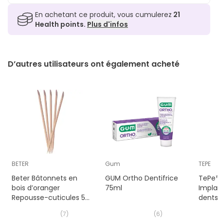
En achetant ce produit, vous cumulerez
21
Health points.
Plus d'infos
D’autres utilisateurs ont également acheté
BETER
Gum
TEPE
Beter Bâtonnets en
GUM Ortho Dentifrice
TePe™
bois d’oranger
75ml
Impla
Repousse-cuticules 5
dents
u.
(
7
)
(
6
)