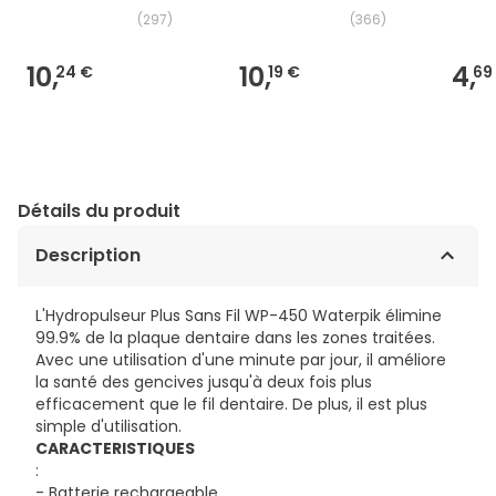
(
297
)
(
366
)
10,
10,
4,
24 €
19 €
69
Détails du produit
Description
L'Hydropulseur Plus Sans Fil WP-450 Waterpik élimine
99.9% de la plaque dentaire dans les zones traitées.
Avec une utilisation d'une minute par jour, il améliore
la santé des gencives jusqu'à deux fois plus
efficacement que le fil dentaire. De plus, il est plus
simple d'utilisation.
CARACTERISTIQUES
:
- Batterie rechargeable