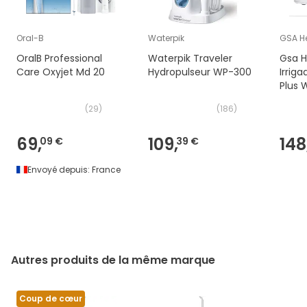
Oral-B
Waterpik
GSA H
OralB Professional
Waterpik Traveler
Gsa H
Care Oxyjet Md 20
Hydropulseur WP-300
Irriga
Plus 
(
29
)
(
186
)
69,
109,
148
09 €
39 €
Envoyé depuis:
France
Autres produits de la même marque
Coup de cœur