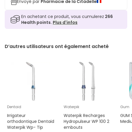
Envoyé par
Pharmacie de la Citadelle
En achetant ce produit, vous cumulerez
266
Health points.
Plus d'infos
D’autres utilisateurs ont également acheté
Dentaid
Waterpik
Gum
Irrigateur
Waterpik Recharges
GUM S
orthodontique Dentaid
Hydropulseur WP 100 2
Mediu
Waterpik Wp- Tip
embouts