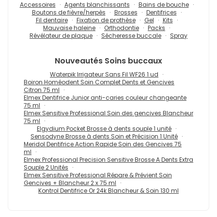
Accessoires
Agents blanchissants
Bains de bouche
Boutons de fièvre/herpès
Brosses
Dentifrices
Fil dentaire
Fixation de prothèse
Gel
Kits
Mauvaise haleine
Orthodontie
Packs
Révélateur de plaque
Sécheresse buccale
Spray
Nouveautés
Soins buccaux
Waterpik Irrigateur Sans Fil WF26 1 ud
Boiron Homéodent Soin Complet Dents et Gencives
Citron 75 ml
Elmex Dentifrice Junior anti-caries couleur changeante
75 ml
Elmex Sensitive Professional Soin des gencives Blancheur
75 ml
Elgydium Pocket Brosse à dents souple 1 unité
Sensodyne Brosse à dents Soin et Précision 1 Unité
Meridol Dentifrice Action Rapide Soin des Gencives 75
ml
Elmex Professional Precision Sensitive Brosse A Dents Extra
Souple 2 Unités
Elmex Sensitive Professional Répare & Prévient Soin
Gencives + Blancheur 2 x 75 ml
Kontrol Dentifrice Or 24k Blancheur & Soin 130 ml