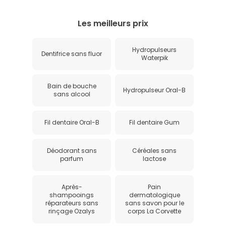
Les meilleurs prix
Hydropulseurs
Dentifrice sans fluor
Waterpik
Bain de bouche
Hydropulseur Oral-B
sans alcool
Fil dentaire Oral-B
Fil dentaire Gum
Déodorant sans
Céréales sans
parfum
lactose
Après-
Pain
shampooings
dermatologique
réparateurs sans
sans savon pour le
rinçage Ozalys
corps La Corvette