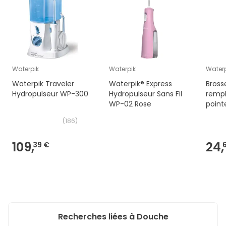
Waterpik
Waterpik
Waterp
Waterpik Traveler
Waterpik® Express
Bross
Hydropulseur WP-300
Hydropulseur Sans Fil
remp
WP-02 Rose
point
Nano
(
186
)
At50
109,
24,
39 €
Recherches liées à Douche