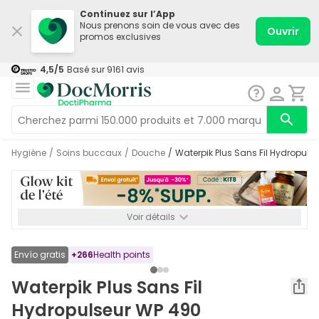
Continuez sur l’App
Nous prenons soin de vous avec des
Ouvrir
promos exclusives
4,5
/5
Basé sur
9161
avis
Hygiène
/
Soins buccaux
/
Douche
/
Waterpik Plus Sans Fil Hydropul
Voir détails
*-8% SUPP., 72€ min d’achat. Valable jusqu’au 16/08. Non
cumulable.
Envío gratis
+
266
Health points
Waterpik Plus Sans Fil
Hydropulseur WP 490