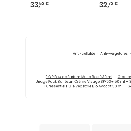
33,
32,
52 €
72 €
Anti-cellulite
Anti-vergetures
P.O.P Eau de Parfum Musc Boisé 30 ml
Granion
Uriage Pack Bariésun Crème Visage SPF50+ 50 ml + 
Puressentiel Huile Végétale Bio Avocat 50 ml
S