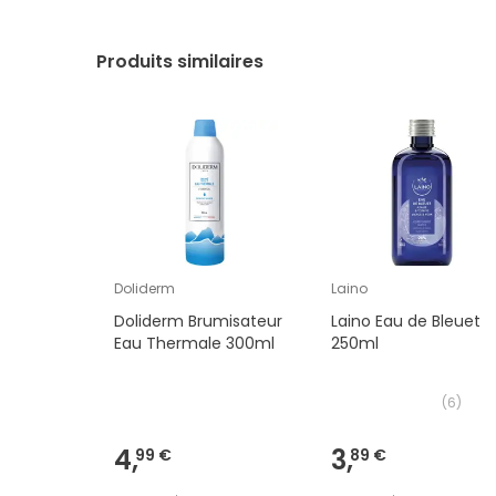
Produits similaires
Doliderm
Laino
Doliderm Brumisateur
Laino Eau de Bleuet
Eau Thermale 300ml
250ml
(
6
)
4,
3,
99 €
89 €