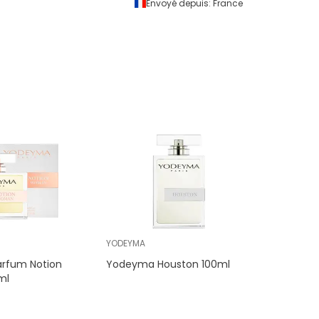
Envoyé depuis:
France
Envoyé 
YODEYMA
rfum Notion
Yodeyma Houston 100ml
ml