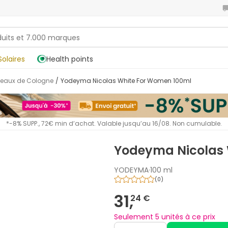
Solaires
Health points
t eaux de Cologne
/
Yodeyma Nicolas White For Women 100ml
*-8% SUPP., 72€ min d’achat. Valable jusqu’au 16/08. Non cumulable.
Yodeyma Nicolas 
YODEYMA
·
100 ml
(
0
)
31,
24 €
Seulement 5 unités à ce prix