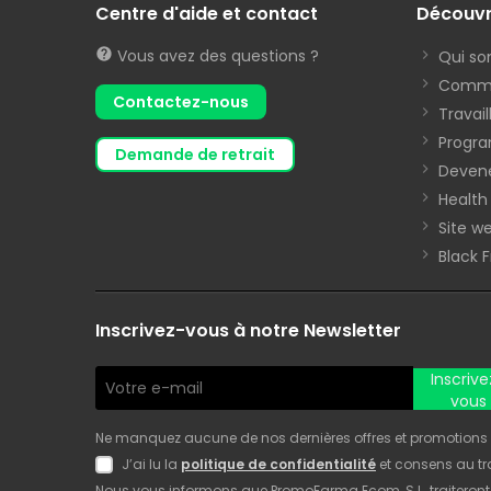
Centre d'aide et contact
Découv
Vous avez des questions ?
Qui s
Commen
Contactez-nous
Travai
Progra
demande de retrait
Devene
Health
Site we
Black 
Inscrivez-vous à notre Newsletter
Inscrive
vous
Ne manquez aucune de nos dernières offres et promotions ! 
J’ai lu la
politique de confidentialité
et consens au t
Nous vous informons que PromoFarma Ecom, S.L. traiteront