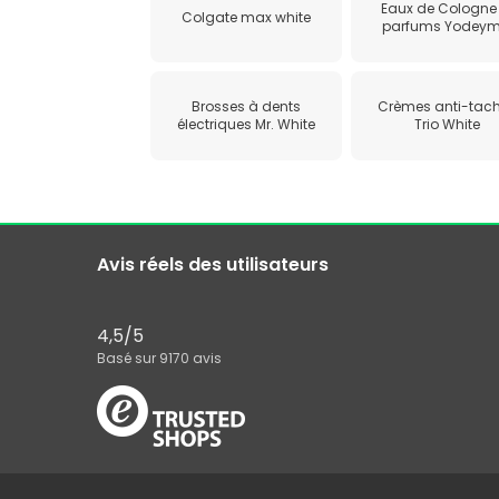
Eaux de Cologne 
Colgate max white
parfums Yodey
Brosses à dents
Crèmes anti-tac
électriques Mr. White
Trio White
Avis réels des utilisateurs
4,5
/5
Basé sur
9170
avis