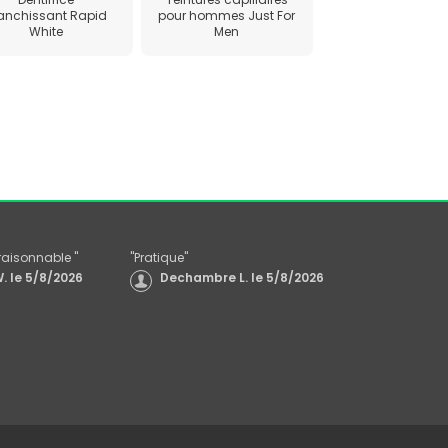
anchissant Rapid
pour hommes Just For
White
Men
x raisonnable
"
"
Pratique
"
.
le
5/8/2026
Dechambre L.
le
5/8/2026