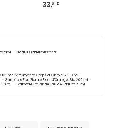
33,
61 €
Poitrine
Produits raffermissants
ld Brume Parfumante Corps et Cheveux 100 ml
Sanoflore Eau Florale Fleur d'Oranger Bio 200 ml
m 50 ml
Solinotes Lavande Eau de Parfum 15 ml
Dentifrice
Teintures capillaires