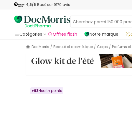
4,5
/5
Basé sur
9170
avis
Catégories
Offres flash
Notre marque
DocMorris
/
Beauté et cosmétique
/
Corps
/
Parfums e
+
93
Health points