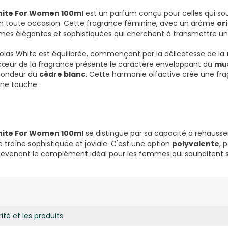
hite For Women 100ml
est un parfum conçu pour celles qui so
n toute occasion. Cette fragrance féminine, avec un arôme
or
es élégantes et sophistiquées qui cherchent à transmettre u
olas White est équilibrée, commençant par la délicatesse de la
 cœur de la fragrance présente le caractère enveloppant du
mus
ofondeur du
cèdre blanc
. Cette harmonie olfactive crée une fra
ne touche :
hite For Women 100ml
se distingue par sa capacité à rehausse
ne traîne sophistiquée et joviale. C'est une option
polyvalente
, 
, devenant le complément idéal pour les femmes qui souhaitent 
ité et les produits