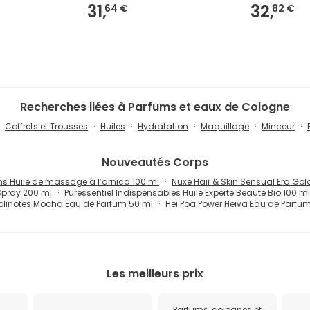
31,
32,
64 €
82 €
Recherches liées à Parfums et eaux de Cologne
Coffrets et Trousses
Huiles
Hydratation
Maquillage
Minceur
Nouveautés
Corps
s Huile de massage à l’arnica 100 ml
Nuxe Hair & Skin Sensual Era Go
Spray 200 ml
Puressentiel Indispensables Huile Experte Beauté Bio 100 ml
olinotes Mocha Eau de Parfum 50 ml
Hei Poa Power Heiva Eau de Parfu
Les meilleurs prix
Parfums, colognes et