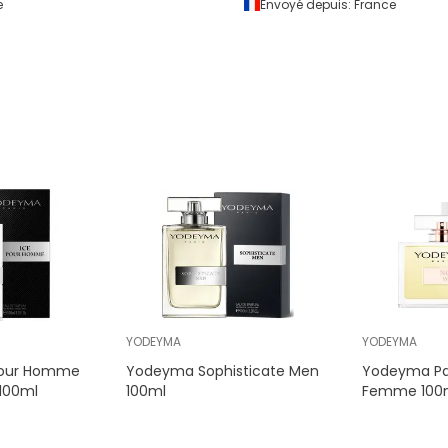
e
Envoyé depuis:
France
YODEYMA
YODEYMA
Pour Homme
Yodeyma Sophisticate Men
Yodeyma Pa
100ml
100ml
Femme 100