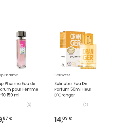
ap Pharma
Solinotes
MAST INDU
Iap Pharma Eau de
Solinotes Eau De
Mast Indu
Parum pour Femme
Parfum 50ml Fleur
La Maiso
º10 150 ml
D'Oranger
Essence
Femme 6
(
3
)
(
2
)
9,
14,
15,
87 €
09 €
99 €