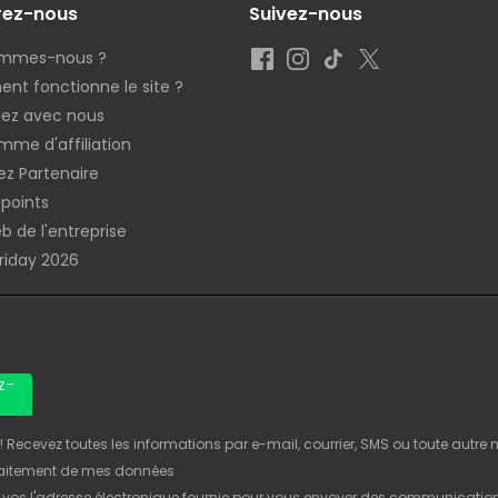
rez-nous
Suivez-nous
ommes-nous ?
t fonctionne le site ?
llez avec nous
mme d'affiliation
z Partenaire
 points
b de l'entreprise
Friday 2026
z-
Recevez toutes les informations par e-mail, courrier, SMS ou toute autre
raitement de mes données
 vos l'adresse électronique fournie pour vous envoyer des communicatio