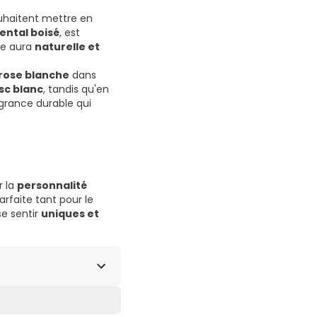
uhaitent mettre en
iental boisé
, est
ne aura
naturelle et
rose blanche
dans
c blanc
, tandis qu'en
grance durable qui
r la
personnalité
parfaite tant pour le
se sentir
uniques et