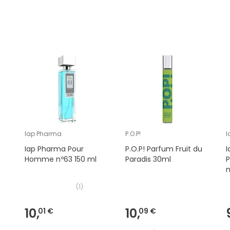
Iap Pharma
P.O.P!
I
Iap Pharma Pour
P.O.P! Parfum Fruit du
Homme nº63 150 ml
Paradis 30ml
n
(
1
)
10,
10,
01 €
09 €