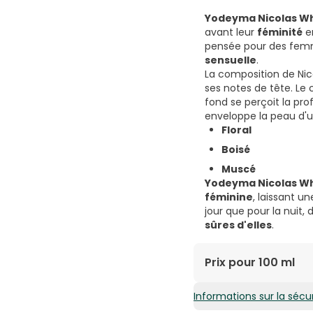
Yodeyma Nicolas W
avant leur
féminité
e
pensée pour des femm
sensuelle
.
La composition de Nic
ses notes de tête. Le
fond se perçoit la pr
enveloppe la peau d'u
Floral
Boisé
Muscé
Yodeyma Nicolas W
féminine
, laissant u
jour que pour la nuit
sûres d'elles
.
Prix pour 100 ml
Informations sur la sécur
31,24€ / 100 ml