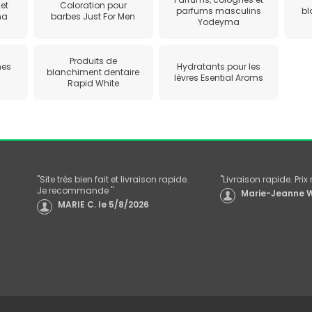
et
Coloration pour
parfums masculins
bl
ma
barbes Just For Men
Yodeyma
Produits de
hes
Hydratants pour les
blanchiment dentaire
lèvres Esential Aroms
Rapid White
"
Site très bien fait et livraison rapide.
"
Livraison rapide. Pri
Je recommande
"
Marie-Jeanne W
MARIE C.
le
5/8/2026