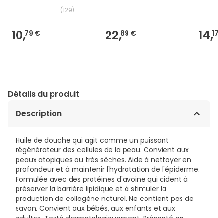
(
129
)
10,
22,
14,
79 €
89 €
1
Détails du produit
Description
Huile de douche qui agit comme un puissant
régénérateur des cellules de la peau. Convient aux
peaux atopiques ou très sèches. Aide à nettoyer en
profondeur et à maintenir l'hydratation de l'épiderme.
Formulée avec des protéines d'avoine qui aident à
préserver la barrière lipidique et à stimuler la
production de collagène naturel. Ne contient pas de
savon. Convient aux bébés, aux enfants et aux
adultes. Testé dermatologiquement. Présenté en