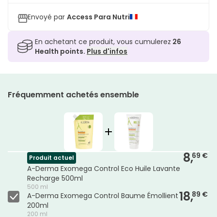
Envoyé par
Access Para Nutri
En achetant ce produit, vous cumulerez
26
Health points.
Plus d'infos
Fréquemment achetés ensemble
8,
69 €
Produit actuel
A-Derma Exomega Control Eco Huile Lavante
Recharge 500ml
500 ml
18,
89 €
A-Derma Exomega Control Baume Émollient
200ml
200 ml