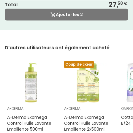
27,
58 €
Total
Ajouter les 2
D’autres utilisateurs ont également acheté
Coup de cœur
A-DERMA
A-DERMA
OMRO
A-Derma Exomega
A-Derma Exomega
Cottony 
Control Huile Lavante
Control Huile Lavante
B/24
Émolliente 500ml
Émolliente 2x500ml