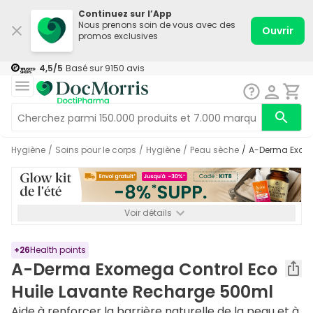
Continuez sur l’App
Nous prenons soin de vous avec des
Ouvrir
promos exclusives
4,5
/5
Basé sur
9150
avis
Hygiène
/
Soins pour le corps
/
Hygiène
/
Peau sèche
/
A-Derma Exom
Voir détails
*-8% SUPP., 72€ min d’achat. Valable jusqu’au 16/08. Non
cumulable.
+
26
Health points
A-Derma Exomega Control Eco
Huile Lavante Recharge 500ml
Aide à renforcer la barrière naturelle de la peau et à