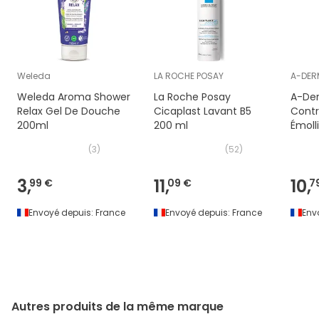
Weleda
LA ROCHE POSAY
A-DER
Weleda Aroma Shower
La Roche Posay
A-De
Relax Gel De Douche
Cicaplast Lavant B5
Contr
200ml
200 ml
Émoll
(
3
)
(
52
)
3,
11,
10,
99 €
09 €
7
Envoyé depuis:
France
Envoyé depuis:
France
Env
Autres produits de la même marque