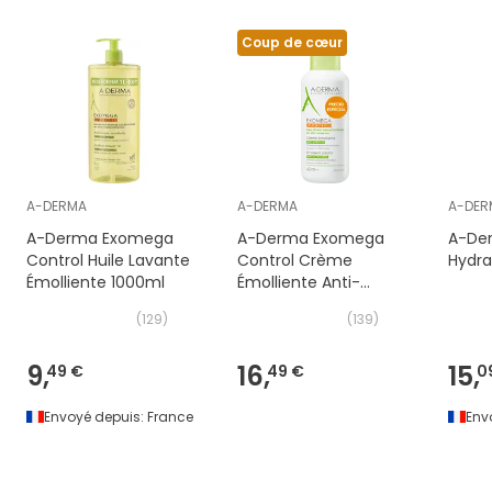
Coup de cœur
A-DERMA
A-DERMA
A-DER
A-Derma Exomega
A-Derma Exomega
A-Der
Control Huile Lavante
Control Crème
Hydra
Émolliente 1000ml
Émolliente Anti-
Grattage 400ml
(
129
)
(
139
)
9,
16,
15,
49 €
49 €
0
Envoyé depuis:
France
Env