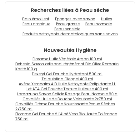
Recherches liées à Peau sèche
Bain émollient
Éponges avec savon
Huiles
Peau atopique
Peau grasse
Peau normale
Peau sensible
Produits nettoyants dermatologiques sans savon
Nouveautés
Hygiène
Florame Huile Végétale Argan 100 ml
Dehesia Savon artisanal régénérant Bio Olive Romarin
Karité 100 g
Dexeryl Gel Douche Hydratant 500 ml
Talquistina Oleogel 400 ml
Avène Xeracalm A.D Huile Nettoyante Relipidante 1 L
LetiAT4 Gel Douche Texture Huileuse 400 ml
Lamazuna Savon Solide Rasage Peau Normale 80 g
Cavaillès Huile de Douche Veloutante 2x750 ml
Cavaillès Crème Douche Nourrissante Peaux Sèches
2x750 ml
Florame Gel Douche à l'Aloé Vera Bio Haute Tolérance
750 ml