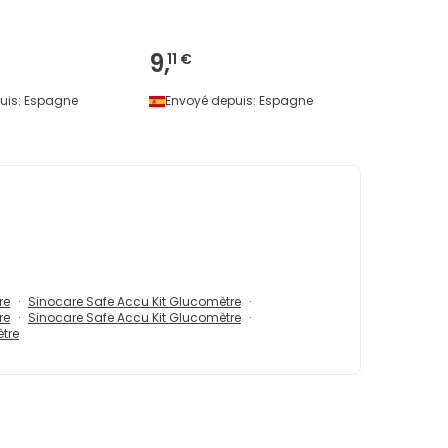
9,
11 €
uis:
Espagne
Envoyé depuis:
Espagne
re
Sinocare Safe Accu Kit Glucomètre
re
Sinocare Safe Accu Kit Glucomètre
ètre