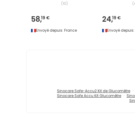
(
10
)
(
58,
24,
19 €
19 €
Envoyé depuis:
France
Envoyé depuis:
Sinocare Safe-Accu2 Kit de Glucomètre
Sinocare Safe Accu Kit Glucomètre
Sino
Si