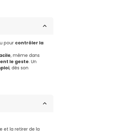
u pour
contrôler la
acile
, même dans
tent le geste
. Un
mploi
, dès son
et la retirer de la