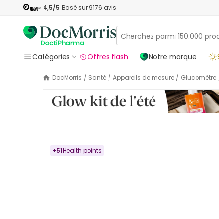
4,5
/5
Basé sur
9176
avis
Catégories
Offres flash
Notre marque
DocMorris
/
Santé
/
Appareils de mesure
/
Glucomètre
+
51
Health points