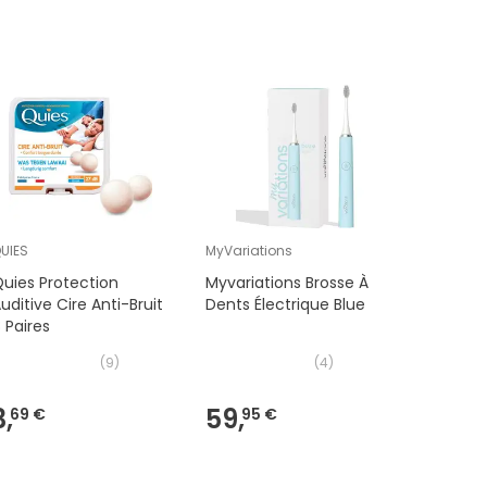
UIES
MyVariations
ACCU-CH
uies Protection
Myvariations Brosse À
Accu-Ch
uditive Cire Anti-Bruit
Dents Électrique Blue
Lecteur 
 Paires
(
9
)
(
4
)
3,
59,
58,
69 €
95 €
19 €