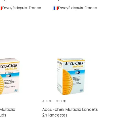
Envoyé depuis:
France
Envoyé depuis:
France
Envoyé 
ACCU-CHECK
ulticlix
Accu-chek Multiclix Lancets
uds
24 lancettes