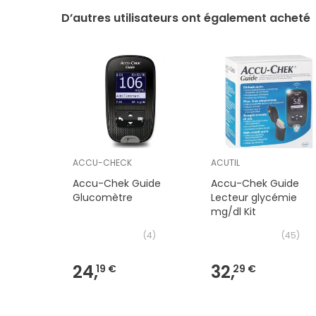
D’autres utilisateurs ont également acheté
ACCU-CHECK
ACUTIL
Accu-Chek Guide
Accu-Chek Guide
Glucomètre
Lecteur glycémie
mg/dl Kit
(
4
)
(
45
)
24,
32,
19 €
29 €