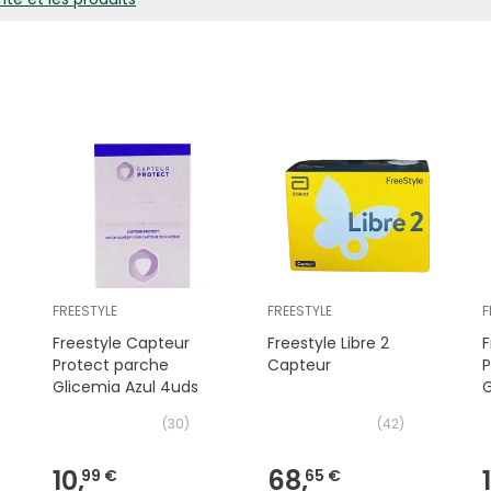
FREESTYLE
FREESTYLE
F
Freestyle Capteur
Freestyle Libre 2
F
Protect parche
Capteur
P
Glicemia Azul 4uds
U
(
30
)
(
42
)
10,
68,
99 €
65 €