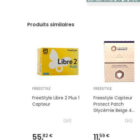
17,19€ / Unités
Produits similaires
FREESTYLE
FREESTYLE
FreeStyle Libre 2 Plus 1
Freestyle Capteur
Capteur
Protect Patch
Glycémie Beige 4
Unités
(
20
)
(
30
)
55,
11,
82 €
59 €