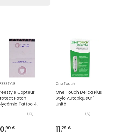
REESTYLE
One Touch
ACCU-CH
reestyle Capteur
One Touch Delica Plus
Accu-Ch
rotect Patch
Stylo Autopiqueur 1
Glucomè
Glycémie Tattoo 4
Unité
nités
(
19
)
(
6
)
10,
11,
24,
90 €
29 €
19 €