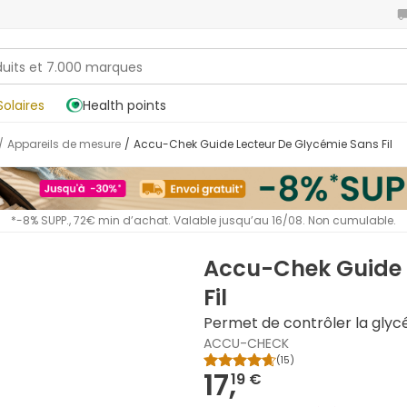
Solaires
Health points
/
Appareils de mesure
/
Accu-Chek Guide Lecteur De Glycémie Sans Fil
*-8% SUPP., 72€ min d’achat. Valable jusqu’au 16/08. Non cumulable.
Accu-Chek Guide 
Fil
Permet de contrôler la glyc
ACCU-CHECK
(
15
)
17,
19 €