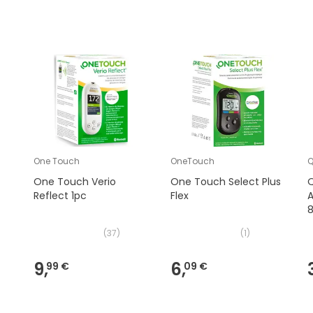
One Touch
OneTouch
Q
One Touch Verio
One Touch Select Plus
Q
Reflect 1pc
Flex
A
8
(
37
)
(
1
)
9,
6,
99 €
09 €