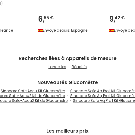
4
)
6,
9,
55 €
42 €
France
Envoyé depuis:
Espagne
Envoyé dep
Recherches liées à Appareils de mesure
Lancettes
Réactifs
Nouveautés
Glucomètre
Sinocare Safe Accu Kit Glucomètre
Sinocare Safe Aq Pro I Kit Glucomèt
care Safe-Accu2 Kit de Glucomètre
Sinocare Safe Aq Pro I Kit Glucomèt
nocare Safe-Accu2 Kit de Glucomètre
Sinocare Safe Aq Pro I Kit Glucom
Les meilleurs prix