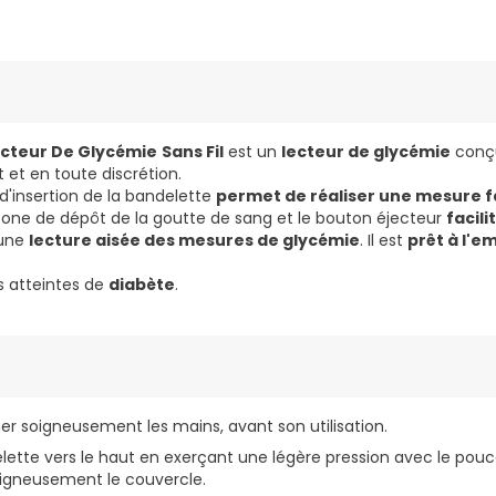
cteur De Glycémie
Sans Fil
est un
lecteur de glycémie
conç
et en toute discrétion.
 d'insertion de la bandelette
permet de réaliser une mesure f
e zone de dépôt de la goutte de sang et le bouton éjecteur
facili
 une
lecture aisée des mesures de glycémie
. Il est
prêt à l'e
s atteintes de
diabète
.
her soigneusement les mains, avant son utilisation.
ette vers le haut en exerçant une légère pression avec le pouce 
oigneusement le couvercle.