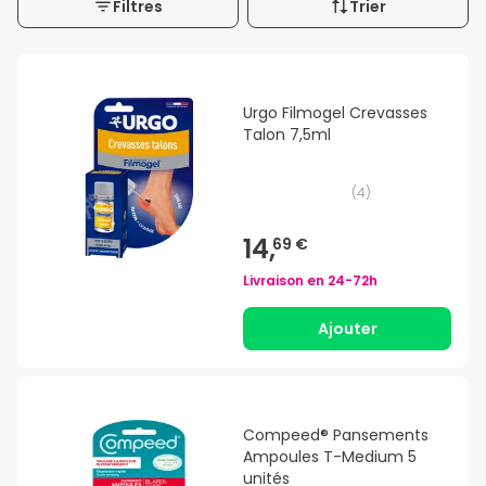
Filtres
Trier
Urgo Filmogel Crevasses
Talon 7,5ml
(
4
)
14,
69 €
Livraison en
24-72h
Ajouter
Compeed® Pansements
Ampoules T-Medium 5
unités