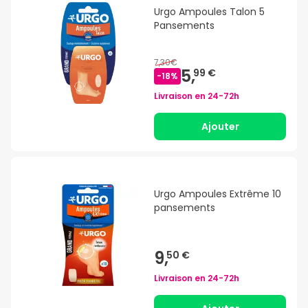
Urgo Ampoules Talon 5
Pansements
7,30€
5,
99 €
-
18
%
Livraison en
24-72h
Ajouter
Urgo Ampoules Extrême 10
pansements
9,
50 €
Livraison en
24-72h