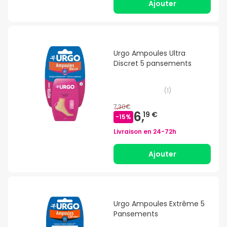
Ajouter
Urgo Ampoules Ultra
Discret 5 pansements
(
1
)
7,30€
6,
19 €
-
15
%
Livraison en
24-72h
Ajouter
Urgo Ampoules Extrême 5
Pansements