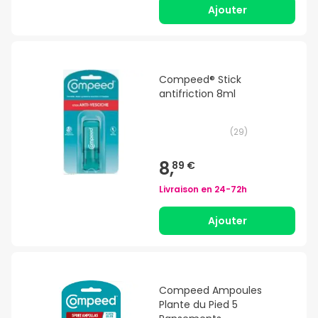
Ajouter
Compeed® Stick
antifriction 8ml
(
29
)
8,
89 €
Livraison en
24-72h
Ajouter
Compeed Ampoules
Plante du Pied 5