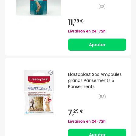
(
32
)
11,
79 €
Livraison en
24-72h
Ajouter
Elastoplast Sos Ampoules
grands Pansements 5
Pansements
(
53
)
7,
29 €
Livraison en
24-72h
Ajouter