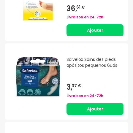
36,
61 €
Livraison en
24-72h
Ajouter
Salvelox Soins des pieds
apósitos pequeños 6uds
3,
37 €
Livraison en
24-72h
Ajouter