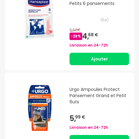
Petits 6 pansements
(
54
)
6,50€
4,
68 €
-
28
%
Livraison en
24-72h
Ajouter
Urgo Ampoules Protect
Pansement Grand et Petit
6uts
5,
99 €
Livraison en
24-72h