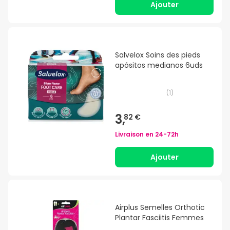
Ajouter
Salvelox Soins des pieds
apósitos medianos 6uds
(
1
)
3,
82 €
Livraison en
24-72h
Ajouter
Airplus Semelles Orthotic
Plantar Fasciitis Femmes