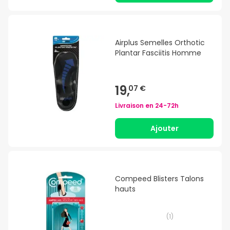
Airplus Semelles Orthotic
Plantar Fasciitis Homme
19,
07 €
Livraison en
24-72h
Ajouter
Compeed Blisters Talons
hauts
(
1
)