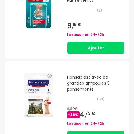
Pansements
(
2
)
9,
19 €
Livraison en
24-72h
Ajouter
Hansaplast avec de
grandes ampoules 5
pansements
(
54
)
6,80€
4,
79 €
-
30
%
Livraison en
24-72h