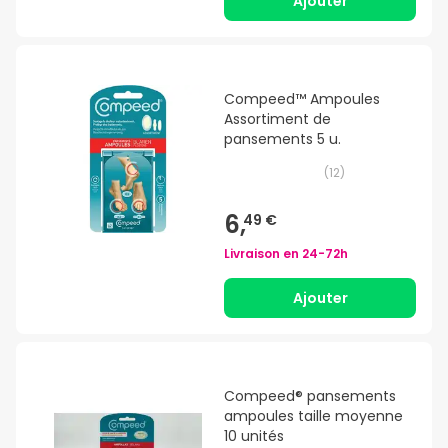
Ajouter
Compeed™ Ampoules
Assortiment de
pansements 5 u.
(
12
)
6,
49 €
Livraison en
24-72h
Ajouter
Compeed® pansements
ampoules taille moyenne
10 unités