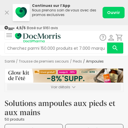
Continuez sur l’App
Nous prenons soin de vous avec des
Ouvrir
promos exclusives
4,5
/5
Basé sur
9161
avis
Santé
/
Trousse de premiers secours
/
Pieds
/
Ampoules
Voir détails
*-8% SUPP., 72€ min d’achat. Valable jusqu’au 16/08. Non
cumulable.
Solutions ampoules aux pieds et
aux mains
50 produits