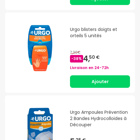
Urgo blisters doigts et
orteils 5 unités
7,30€
4,
50 €
-
38
%
Livraison en
24-72h
Ajouter
Urgo Ampoules Prévention
2 Bandes Hydrocolloides à
Découper
25 €