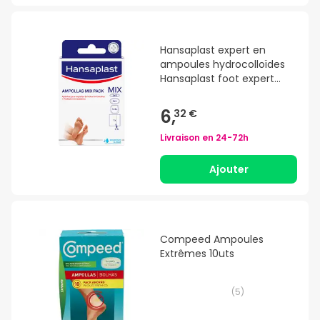
Hansaplast expert en
ampoules hydrocolloïdes
Hansaplast foot expert
pack de pansement
6,
32 €
Livraison en
24-72h
Ajouter
Compeed Ampoules
Extrêmes 10uts
(
5
)