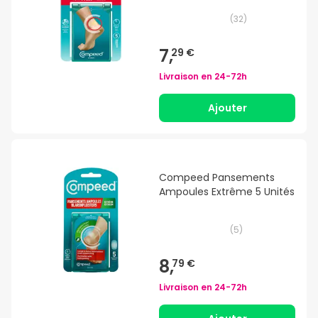
(
32
)
7,
29 €
Livraison en
24-72h
Ajouter
Compeed Pansements
Ampoules Extrême 5 Unités
(
5
)
8,
79 €
Livraison en
24-72h