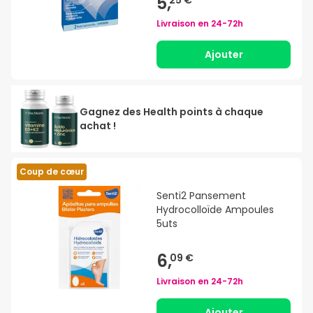
5,
Livraison en
24-72h
Ajouter
Gagnez des Health points à chaque
achat !
Coup de cœur
Senti2 Pansement
Hydrocolloïde Ampoules
5uts
6,
09 €
Livraison en
24-72h
Ajouter