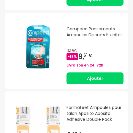
Compeed Pansements
Ampoules Discrets 5 unités
11,75€
9,
61 €
-
18
%
Livraison en
24-72h
Ajouter
Farmafeet Ampoules pour
talon Aposito Aposito
Adhesive Double Pack