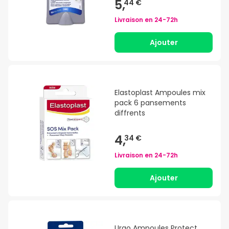
5,
44 €
Livraison en
24-72h
Ajouter
Elastoplast Ampoules mix
pack 6 pansements
diffrents
4,
34 €
Livraison en
24-72h
Ajouter
Urgo Ampoules Protect