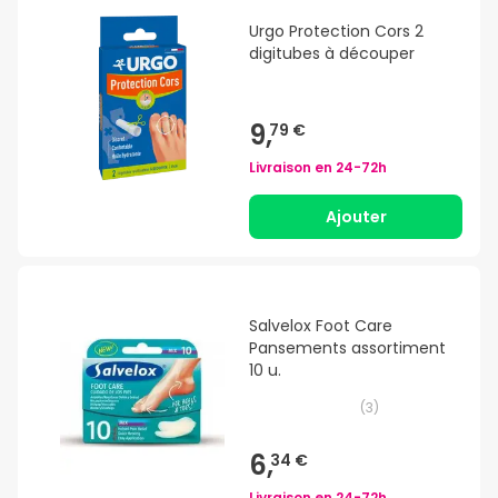
Urgo Protection Cors 2
digitubes à découper
9,
79 €
Livraison en
24-72h
Ajouter
Salvelox Foot Care
Pansements assortiment
10 u.
(
3
)
6,
34 €
Livraison en
24-72h