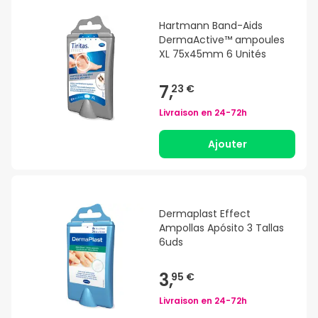
Hartmann Band-Aids
DermaActive™ ampoules
XL 75x45mm 6 Unités
7,
23 €
Livraison en
24-72h
Ajouter
Dermaplast Effect
Ampollas Apósito 3 Tallas
6uds
3,
95 €
Livraison en
24-72h