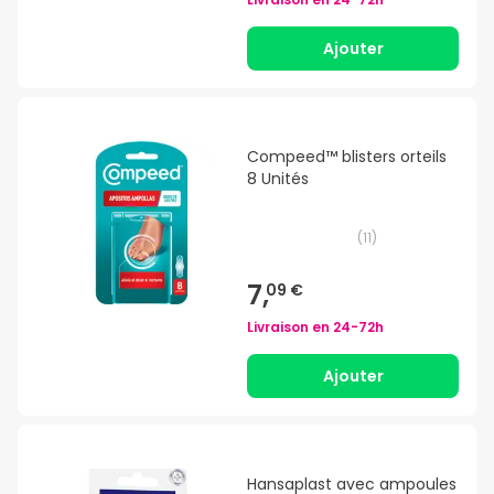
Ajouter
Compeed™ blisters orteils
8 Unités
(
11
)
7,
09 €
Livraison en
24-72h
Ajouter
Hansaplast avec ampoules