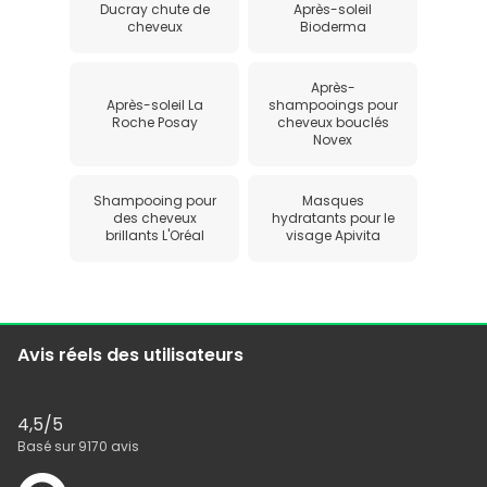
Ducray chute de
Après-soleil
cheveux
Bioderma
Après-
Après-soleil La
shampooings pour
Roche Posay
cheveux bouclés
Novex
Shampooing pour
Masques
des cheveux
hydratants pour le
brillants L'Oréal
visage Apivita
Avis réels des utilisateurs
4,5
/5
Basé sur
9170
avis