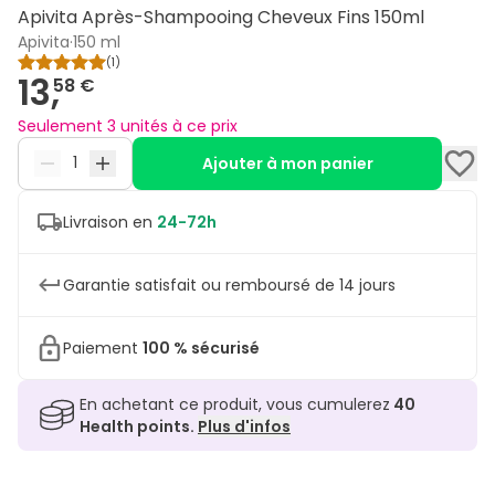
Apivita Après-Shampooing Cheveux Fins 150ml
Apivita
·
150 ml
(
1
)
13,
58 €
Seulement 3 unités à ce prix
Ajouter à mon panier
Livraison en
24-72h
Garantie satisfait ou remboursé de 14 jours
Paiement
100 % sécurisé
En achetant ce produit, vous cumulerez
40
Health points.
Plus d'infos