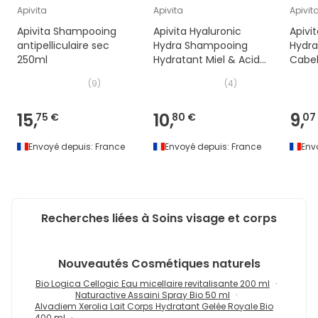
Apivita
Apivita
Apivit
Apivita Shampooing
Apivita Hyaluronic
Apivi
antipelliculaire sec
Hydra Shampooing
Hydr
250ml
Hydratant Miel & Acide
Cabel
Hyaluronique 250ml
(
9
)
(
4
)
15,
10,
9,
75 €
80 €
07
Envoyé depuis:
France
Envoyé depuis:
France
Env
Recherches liées à Soins visage et corps
Nouveautés
Cosmétiques naturels
Bio Logica Cellogic Eau micellaire revitalisante 200 ml
Naturactive Assaini Spray Bio 50 ml
Alvadiem Xerolia Lait Corps Hydratant Gelée Royale Bio
400 ml