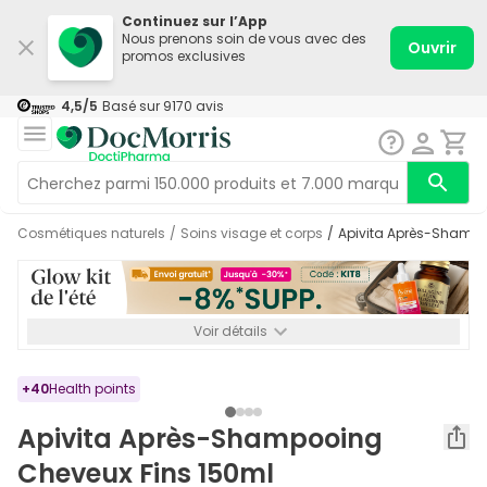
Continuez sur l’App
Nous prenons soin de vous avec des
Ouvrir
promos exclusives
4,5
/5
Basé sur
9170
avis
Cosmétiques naturels
/
Soins visage et corps
/
Apivita Après-Shamp
Voir détails
*-8% SUPP., 72€ min d’achat. Valable jusqu’au 16/08. Non
cumulable.
+
40
Health points
Apivita Après-Shampooing
Cheveux Fins 150ml