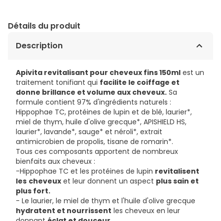
Détails du produit
Description
Apivita revitalisant pour cheveux fins 150ml
est un
traitement tonifiant qui
facilite le coiffage et
donne brillance et volume aux cheveux.
Sa
formule contient 97% d'ingrédients naturels :
Hippophae TC, protéines de lupin et de blé, laurier*,
miel de thym, huile d'olive grecque*, APISHIELD HS,
laurier*, lavande*, sauge* et néroli*, extrait
antimicrobien de propolis, tisane de romarin*.
Tous ces composants apportent de nombreux
bienfaits aux cheveux :
-Hippophae TC et les protéines de lupin
revitalisent
les
cheveux
et leur donnent un aspect
plus sain et
plus fort.
- Le laurier, le miel de thym et l'huile d'olive grecque
hydratent et nourrissent
les cheveux en leur
donnant
éclat et douceur
.