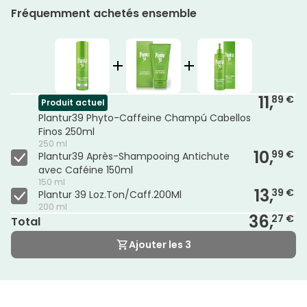
Fréquemment achetés ensemble
11,
89 €
Produit actuel
Plantur39 Phyto-Caffeine Champú Cabellos
Finos 250ml
250 ml
10,
99 €
Plantur39 Après-Shampooing Antichute
avec Caféine 150ml
150 ml
13,
39 €
Plantur 39 Loz.Ton/Caff.200Ml
200 ml
36,
27 €
Total
Ajouter les 3