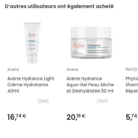
D’autres utilisateurs ont également acheté
Avene
Avene
PHYTO
Avène Hydrance Light
Avène Hydrance
Phyto
Crème Hydratante
Aqua-Gel Peau Sèche
Sham
40ml
et Déshydratée 50 ml
Répar
(
1196
)
(
1107
)
16,
20,
5,
74 €
19 €
74