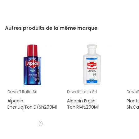
Autres produits de la même marque
Dr.wolff Italia Srl
Dr.wolff Italia Srl
Dr.wolf
Alpecin
Alpecin Fresh
Plant
Ener.Liq.Ton.D/Sh200Ml
Ton.Rivit.200Ml
Sh.Ca
(
1
)