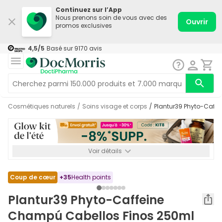
Continuez sur l’App
Nous prenons soin de vous avec des
Ouvrir
promos exclusives
4,5
/5
Basé sur
9170
avis
Cosmétiques naturels
/
Soins visage et corps
/
Plantur39 Phyto-Caff
Voir détails
*-8% SUPP., 72€ min d’achat. Valable jusqu’au 16/08. Non
cumulable.
Coup de cœur
+
35
Health points
Plantur39 Phyto-Caffeine
Champú Cabellos Finos 250ml