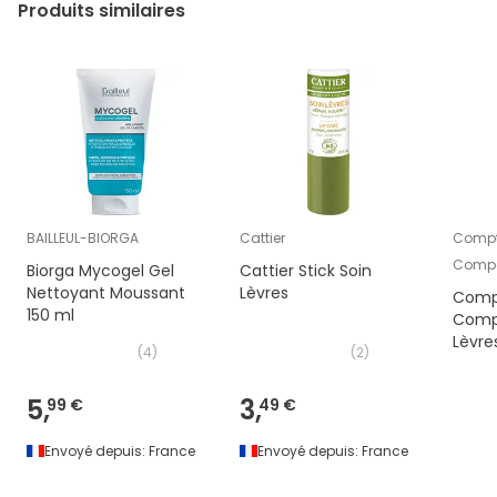
Produits similaires
BAILLEUL-BIORGA
Cattier
Compto
Comp
Biorga Mycogel Gel
Cattier Stick Soin
Nettoyant Moussant
Lèvres
Compt
150 ml
Comp
Lèvre
(
4
)
(
2
)
Extrê
Manuk
5,
3,
99 €
49 €
Envoyé depuis:
France
Envoyé depuis:
France