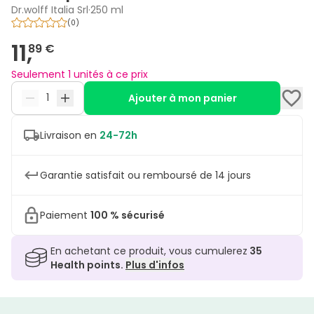
Dr.wolff Italia Srl
·
250 ml
(
0
)
11,
89 €
Seulement 1 unités à ce prix
Ajouter à mon panier
Livraison en
24-72h
Garantie satisfait ou remboursé de 14 jours
Paiement
100 % sécurisé
En achetant ce produit, vous cumulerez
35
Health points.
Plus d'infos