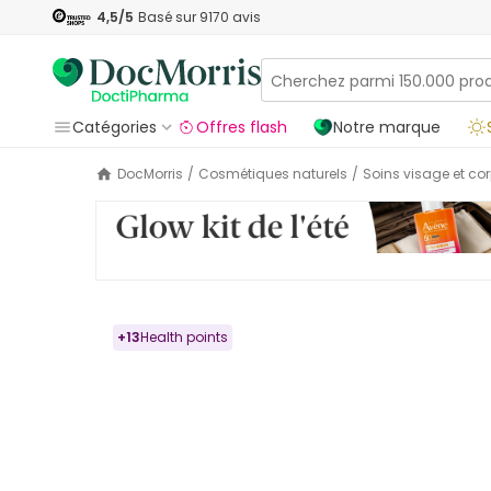
4,5
/5
Basé sur
9170
avis
Catégories
Offres flash
Notre marque
DocMorris
/
Cosmétiques naturels
/
Soins visage et co
+
13
Health points