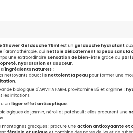
ne Shower Gel douche 75ml
est un
gel douche hydratant
aux 
de l'aromathérapie, qui
nettoie délicatement la peau sans la
ps une extraordinaire
sensation de bien-être
grâce au
par
opreté, hydratation et douceur.
 d'ingrédients naturels
:
ts nettoyants doux :
ils nettoient la peau
pour former une mo
itation
.
avande biologique d'APIVITA FARM, provitamine B5 et arginine :
hyd
les irritations.
: a un
léger effet antiseptique
.
 biologiques de jasmin, néroli et patchouli : elles procurent une
s
ie
.
es montagnes grecques : procure une
action antioxydante et 
 est
féminin
et unique
et combine des notes de lys et de tubéreu