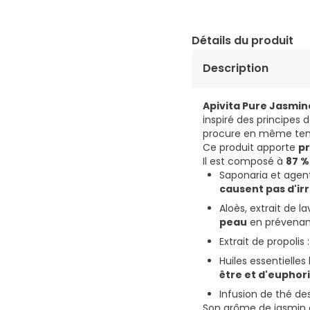
Détails du produit
Description
Apivita Pure Jasmi
inspiré des principes 
procure en même tem
Ce produit apporte
pr
Il est composé à
87 %
Saponaria et agen
causent pas d'irr
Aloès, extrait de l
peau
en prévenant 
Extrait de propolis 
Huiles essentielles
être et d'euphor
Infusion de thé d
Son arôme de jasmin