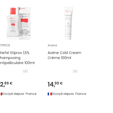
TIPROX
Avene
Melvita
tiefel Stiprox 1,5%
Avène Cold Cream
Melvita 
Shampooing
Crème 100ml
familial 
ntipelliculaire 100ml
Figue Kiwi
(
8
)
(
9
)
12,
14,
12,
89 €
99 €
09 €
Envoyé depuis:
France
Envoyé depuis:
France
Envoyé 