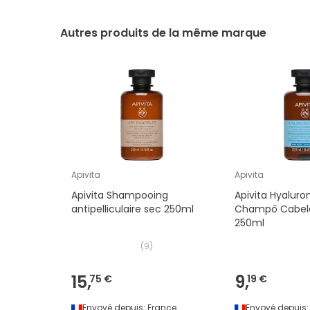
Autres produits de la même marque
Apivita
Apivita
Apivita Shampooing
Apivita Hyaluro
antipelliculaire sec 250ml
Champô Cabelo
250ml
(
9
)
15,
9,
75 €
19 €
Envoyé depuis:
France
Envoyé depuis: