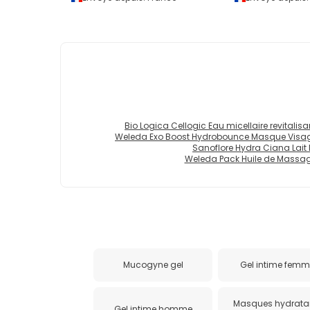
Bio Logica Cellogic Eau micellaire revitalis
Weleda Exo Boost Hydrobounce Masque Visag
Sanoflore Hydra Ciana Lait
Weleda Pack Huile de Massag
Mucogyne gel
Gel intime fem
Masques hydrata
Gel intime homme