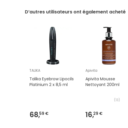
D’autres utilisateurs ont également acheté
TALIKA
Apivita
Talika Eyebrow Lipocils
Apivita Mousse
Platinium 2 x 8,5 ml
Nettoyant 200ml
(
13
)
68,
16,
59 €
29 €