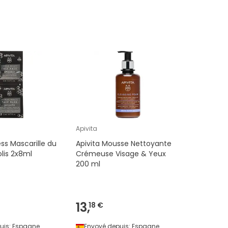
Apivita
ess Mascarille du
Apivita Mousse Nettoyante
lis 2x8ml
Crémeuse Visage & Yeux
200 ml
13,
18 €
uis:
Espagne
Envoyé depuis:
Espagne