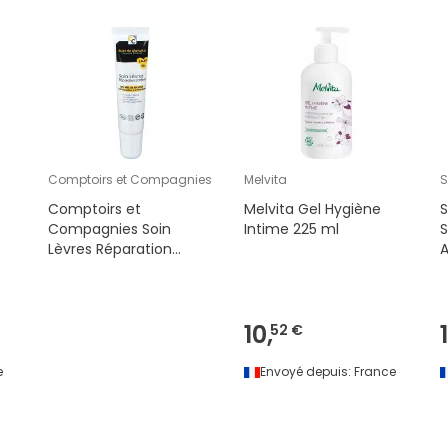
Comptoirs et Compagnies
Melvita
S
Comptoirs et
Melvita Gel Hygiène
S
Compagnies Soin
Intime 225 ml
Lèvres Réparation
A
Extrême Bio au Miel de
Manuka IAA 15+ 15ml
10,
52 €
e
Envoyé depuis:
France