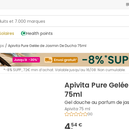
Solaires
Health points
rps
/
Apivita Pure Gelée de Jasmin De Ducha 75ml
*-8% SUPP., 72€ min d’achat. Valable jusqu’au 16/08. Non cumulable.
Apivita Pure Gelé
75ml
Gel douche au parfum de jas
Apivita
·
75 ml
(
0
)
4,
54 €