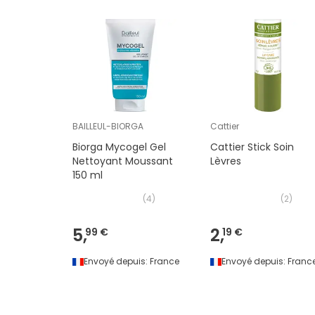
BAILLEUL-BIORGA
Cattier
Biorga Mycogel Gel
Cattier Stick Soin
Nettoyant Moussant
Lèvres
150 ml
(
4
)
(
2
)
5,
2,
99 €
19 €
Envoyé depuis:
France
Envoyé depuis:
Franc