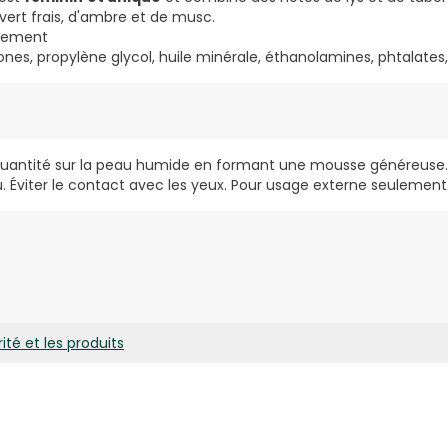
 vert frais, d'ambre et de musc.
uement
ones, propylène glycol, huile minérale, éthanolamines, phtalate
 quantité sur la peau humide en formant une mousse généreuse.
Éviter le contact avec les yeux. Pour usage externe seulement
oyants doux, extrait de jasmin, extrait de propolis, extrait de lav
sentielles de jasmin, neroli*, patchouli*
ar l'infusion de thé des montagnes grecques*
ité et les produits
ertifiées