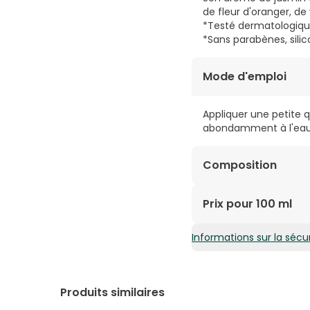
de fleur d'oranger, de
*Testé dermatologiq
*Sans parabènes, silic
Mode d'emploi
Appliquer une petite
abondamment à l'eau. 
Composition
Saponaire, agents nett
Prix pour 100 ml
b5, arginine, huiles es
L'eau est remplacée p
Informations sur la sécur
6,05€ / 100 ml
*Cultures biologiques c
Produits similaires