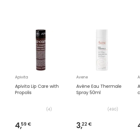
Apivita
Avene
A
Apivita Lip Care with
Avène Eau Thermale
A
Propolis
Spray 50ml
c
(
4
)
(
490
)
4,
3,
59 €
22 €