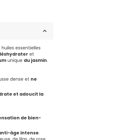
huiles essentielles
 déshydrater
et
fum
unique
du jasmin
.
usse dense et
ne
rate et adoucit la
ensation de bien-
anti-âge intense
.
se, de lilas, de rose,