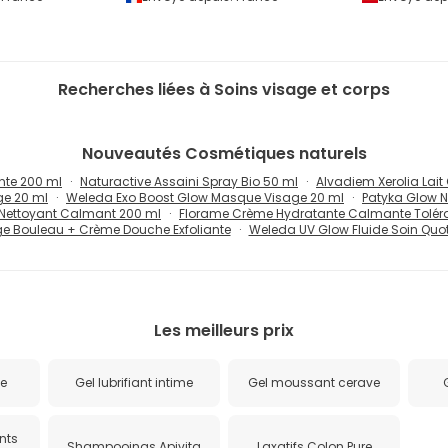
Recherches liées à Soins visage et corps
Nouveautés
Cosmétiques naturels
ante 200 ml
Naturactive Assaini Spray Bio 50 ml
Alvadiem Xerolia Lait
e 20 ml
Weleda Exo Boost Glow Masque Visage 20 ml
Patyka Glow N
 Nettoyant Calmant 200 ml
Florame Crème Hydratante Calmante Toléra
e Bouleau + Crème Douche Exfoliante
Weleda UV Glow Fluide Soin Quot
Les meilleurs prix
me
Gel lubrifiant intime
Gel moussant cerave
nts
Shampooings Apivita
Laxatifs Colon Pure