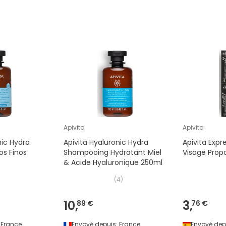
Apivita
Apivita
nic Hydra
Apivita Hyaluronic Hydra
Apivita Expr
s Finos
Shampooing Hydratant Miel
Visage Propo
& Acide Hyaluronique 250ml
(
4
)
10,
3,
89 €
76 €
France
Envoyé depuis:
France
Envoyé dep