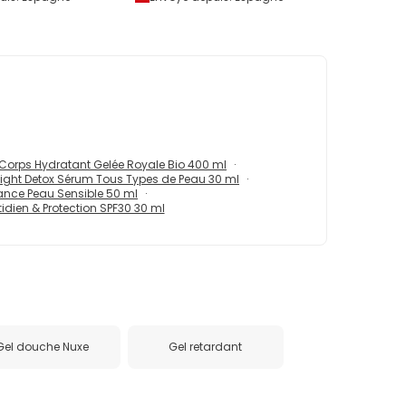
 Corps Hydratant Gelée Royale Bio 400 ml
ight Detox Sérum Tous Types de Peau 30 ml
nce Peau Sensible 50 ml
idien & Protection SPF30 30 ml
Gel douche Nuxe
Gel retardant