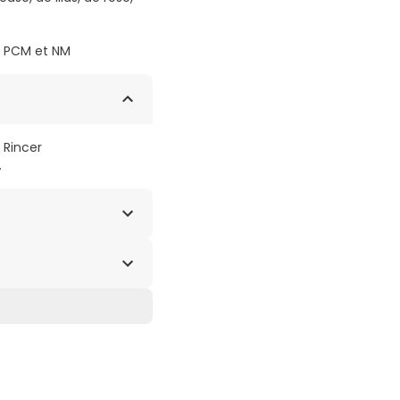
s, PCM et NM
 Rincer
.
ande*, aloès*, provit-