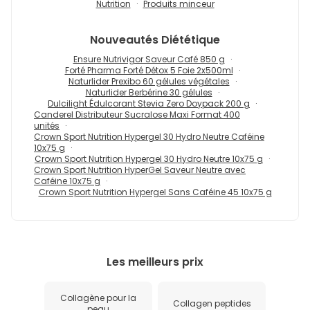
Nutrition
Produits minceur
Nouveautés
Diététique
Ensure Nutrivigor Saveur Café 850 g
Forté Pharma Forté Détox 5 Foie 2x500ml
Naturlider Prexibo 60 gélules végétales
Naturlider Berbérine 30 gélules
Dulcilight Édulcorant Stevia Zero Doypack 200 g
Canderel Distributeur Sucralose Maxi Format 400
unités
Crown Sport Nutrition Hypergel 30 Hydro Neutre Caféine
10x75 g
Crown Sport Nutrition Hypergel 30 Hydro Neutre 10x75 g
Crown Sport Nutrition HyperGel Saveur Neutre avec
Caféine 10x75 g
Crown Sport Nutrition Hypergel Sans Caféine 45 10x75 g
Les meilleurs prix
Collagène pour la
Collagen peptides
peau