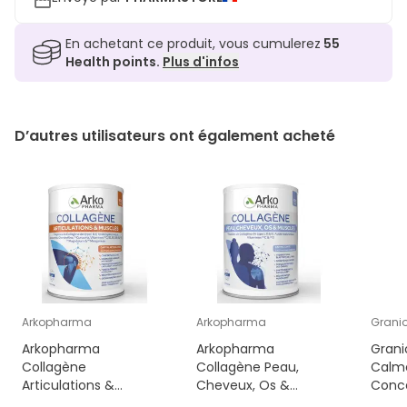
En achetant ce produit, vous cumulerez
55
Health points.
Plus d'infos
D’autres utilisateurs ont également acheté
Arkopharma
Arkopharma
Grani
Arkopharma
Arkopharma
Grani
Collagène
Collagène Peau,
Calm
Articulations &
Cheveux, Os &
Conce
Muscles 260g
Muscles 260g