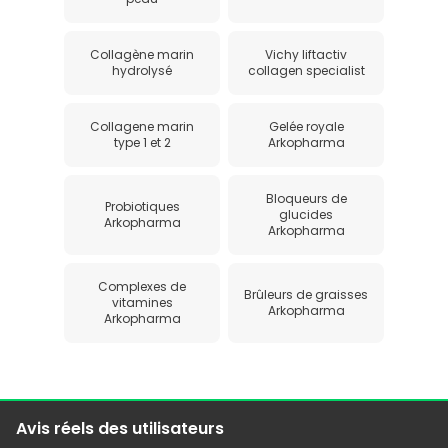
Collagène marin
Vichy liftactiv
hydrolysé
collagen specialist
Collagene marin
Gelée royale
type 1 et 2
Arkopharma
Bloqueurs de
Probiotiques
glucides
Arkopharma
Arkopharma
Complexes de
Brûleurs de graisses
vitamines
Arkopharma
Arkopharma
Avis réels des utilisateurs