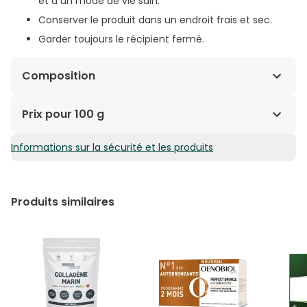
et à un mode de vie sain.
Conserver le produit dans un endroit frais et sec.
Garder toujours le récipient fermé.
Composition
Peptides de collagène de type I (poisson) -
Prix pour 100 g
Maltodextrine - Arôme fruits des bois - Acidifi ant :
acide citrique - Colorant d’origine végétale : rouge de
Informations sur la sécurité et les produits
6,67€ / 100 g
betterave - Vitamine C - Hyaluronate de sodium -
Édulcorant : sucralose - Vitamine B8.
Produits similaires