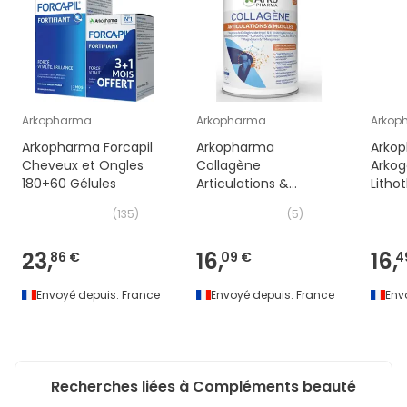
Arkopharma
Arkopharma
Arkop
Arkopharma Forcapil
Arkopharma
Arko
Cheveux et Ongles
Collagène
Arkog
180+60 Gélules
Articulations &
Litho
Muscles 260g
150 g
(
135
)
(
5
)
23,
16,
16,
86 €
09 €
4
Envoyé depuis:
France
Envoyé depuis:
France
Env
Recherches liées à Compléments beauté