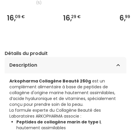
(
5
)
16,
16,
6,
09 €
29 €
99
Détails du produit
Description
Arkopharma Collagène Beauté 260g
est un
complément alimentaire à base de peptides de
collagène d'origine marine hautement assimilables,
d’acide hyaluronique et de vitamines, spécialement
conçu pour prendre soin de la peau.
La formule experte du Collagène Beauté des
Laboratoires ARKOPHARMA associe :
Peptides de collagène marin de type I
,
hautement assimilables