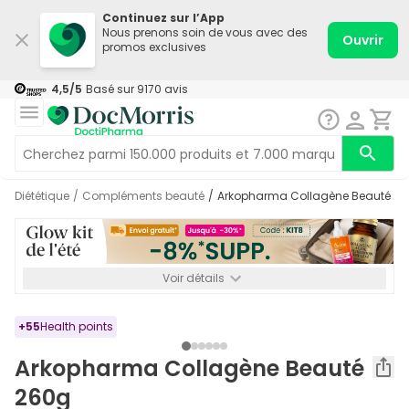
Continuez sur l’App
Nous prenons soin de vous avec des
Ouvrir
promos exclusives
4,5
/5
Basé sur
9170
avis
Diététique
/
Compléments beauté
/
Arkopharma Collagène Beauté 2
Voir détails
*-8% SUPP., 72€ min d’achat. Valable jusqu’au 16/08. Non
cumulable.
+
55
Health points
Arkopharma Collagène Beauté
260g