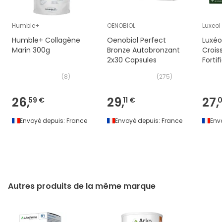
Humble+
OENOBIOL
Luxeol
Humble+ Collagène
Oenobiol Perfect
Luxéo
Marin 300g
Bronze Autobronzant
Crois
2x30 Capsules
Fortif
Gélul
(
8
)
(
275
)
26,
29,
27,
59 €
11 €
0
Envoyé depuis:
France
Envoyé depuis:
France
Env
Autres produits de la même marque