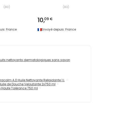
(
80
)
(
83
)
10,
09 €
uis:
France
Envoyé depuis:
France
uits nettoyants dermatologiques sans savon
racalm A.D Huile Nettoyante Relipidante 1 L
Huile de Douche Veloutante 2x750 ml
o Haute Tolérance 750 ml