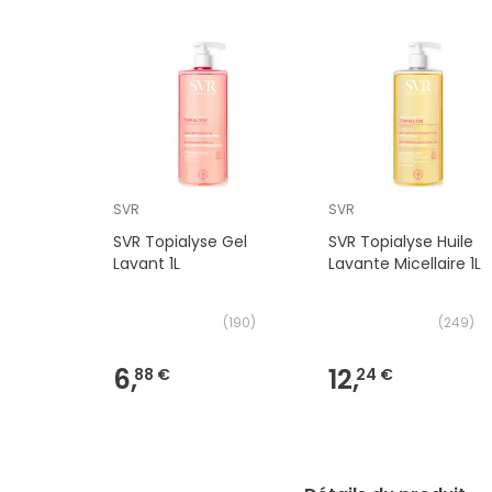
SVR
SVR
SVR Topialyse Gel
SVR Topialyse Huile
Lavant 1L
Lavante Micellaire 1L
(
190
)
(
249
)
6,
12,
88 €
24 €