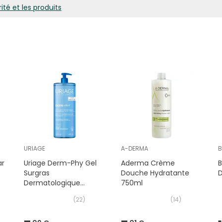
ité et les produits
URIAGE
A-DERMA
B
ar
Uriage Derm-Phy Gel
Aderma Crème
Surgras
Douche Hydratante
D
Dermatologique
750ml
1000ml
(
22
)
(
14
)