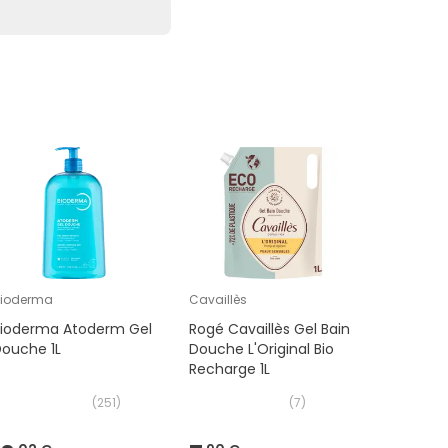
Coup de
ioderma
Cavaillès
Lactacyd
Bioderma Atoderm Gel
Rogé Cavaillès Gel Bain
Lactacy
ouche 1L
Douche L'Original Bio
Émulsion
Recharge 1L
(
251
)
(
7
)