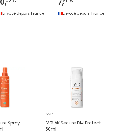
10,
7,
9,
02 €
90 €
39 €
Envoyé depuis:
France
Envoyé depuis:
France
Envoyé 
SVR
ure Spray
SVR AK Secure DM Protect
ml
50ml