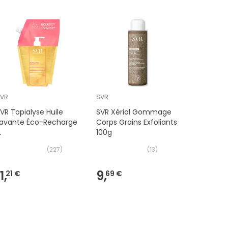
SVR
SVR
SVR
VR Topialyse Huile
SVR Xérial Gommage
SVR Topi
Lavante Éco-Recharge
Corps Grains Exfoliants
Crème Nu
L
100g
Réparatr
(
227
)
(
13
)
1,
9,
6,
21 €
69 €
99 €