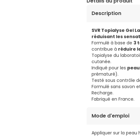
Détails du produit
Description
SVR Topialyse Gel L
réduisant les sensa
Formulé à base de
3 
contribue à
réduire l
Topialyse du laborato
cutanée.
Indiqué pour les
peaux
prématuré).
Testé sous contrôle d
Formulé sans savon et
Recharge.
Fabriqué en France.
Mode d'emploi
Appliquer sur la peau