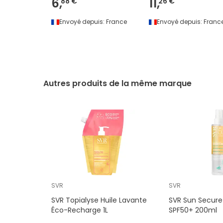
6,
11,
88 €
26 €
Envoyé depuis:
France
Envoyé depuis:
Franc
Autres produits de la même marque
SVR
SVR
SVR Topialyse Huile Lavante
SVR Sun Secure 
Éco-Recharge 1L
SPF50+ 200ml