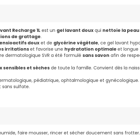
avant Recharge 1L
est un
gel lavant doux
qui
nettoie la pea
tions de grattage
.
tensioactifs doux
et de
glycérine végétale
, ce gel lavant hyp
es irritations
et favorise une
hydratation optimale
et longue 
ire dermatologique SVR a été formulé
sans savon
afin de respec
 sensibles et sèches
de toute la famille. Convient dès la nais
ermatologique, pédiatrique, ophtalmologique et gynécologique.
 sans sulfate.
 humide, faire mousser, rincer et sécher doucement sans frotter.