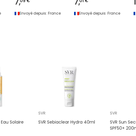
7,
7,
09 €
01 €
e
Envoyé depuis:
France
Envoyé depuis:
France
SVR
SVR
Eau Solaire
SVR Sebiaclear Hydra 40ml
SVR Sun Sec
SPF50+ 200