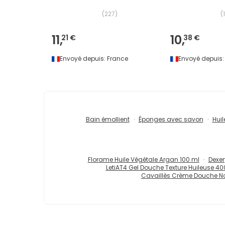
(
227
)
(
11,
10,
21 €
38 €
Envoyé depuis:
France
Envoyé depuis:
Bain émollient
Éponges avec savon
Huil
Florame Huile Végétale Argan 100 ml
Dexer
LetiAT4 Gel Douche Texture Huileuse 40
Cavaillès Crème Douche No