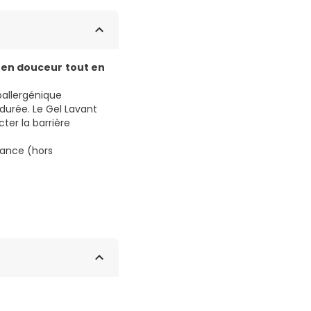
u en douceur
tout en
oallergénique
durée. Le Gel Lavant
ter la barrière
sance (hors