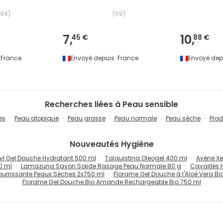
194
)
(
59
)
7,
10,
45 €
88 €
France
Envoyé depuis:
France
Envoyé dep
Recherches liées à Peau sensible
es
Peau atopique
Peau grasse
Peau normale
Peau sèche
Prod
Nouveautés
Hygiène
yl Gel Douche Hydratant 500 ml
Talquistina Oleogel 400 ml
Avène Xe
0 ml
Lamazuna Savon Solide Rasage Peau Normale 80 g
Cavaillès 
urrissante Peaux Sèches 2x750 ml
Florame Gel Douche à l'Aloé Vera Bi
Florame Gel Douche Bio Amande Rechargeable Bio 750 ml