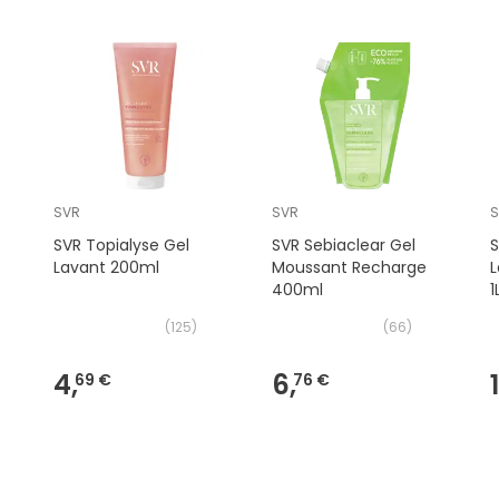
SVR
SVR
SVR Topialyse Gel
SVR Sebiaclear Gel
S
Lavant 200ml
Moussant Recharge
400ml
1
(
125
)
(
66
)
4,
6,
1
69 €
76 €