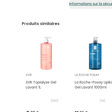
Informations sur la sécur
Produits similaires
SVR
LA ROCHE POSAY
SVR Topialyse Gel
La Roche-Posay Lipik
Lavant 1L
Gel Lavant 1000ml
(
190
)
(
19
)