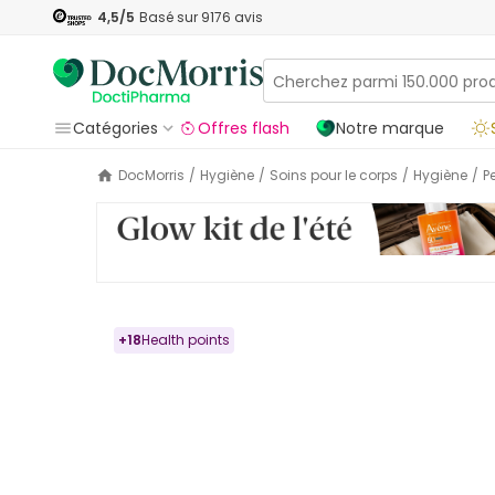
4,5
/5
Basé sur
9176
avis
Catégories
Offres flash
Notre marque
DocMorris
/
Hygiène
/
Soins pour le corps
/
Hygiène
/
+
18
Health points