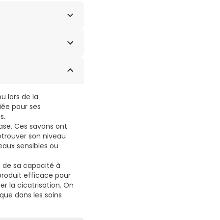
E, GLYCERIN, PARFUM
u lors de la
iée pour ses
s.
base. Ces savons ont
retrouver son niveau
eaux sensibles ou
 de sa capacité à
produit efficace pour
er la cicatrisation. On
 que dans les soins