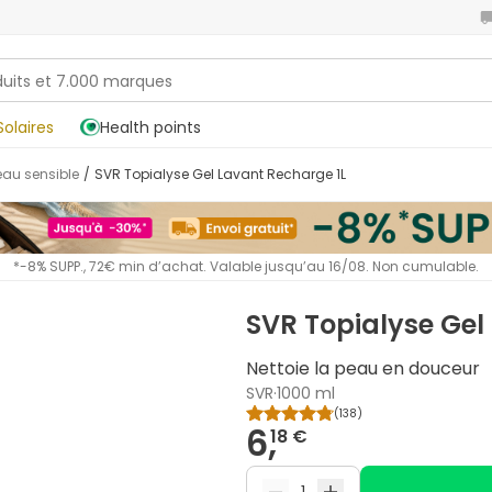
Solaires
Health points
Peau sensible
/
SVR Topialyse Gel Lavant Recharge 1L
*-8% SUPP., 72€ min d’achat. Valable jusqu’au 16/08. Non cumulable.
SVR Topialyse Gel
Nettoie la peau en douceur
SVR
·
1000 ml
(
138
)
6,
18 €