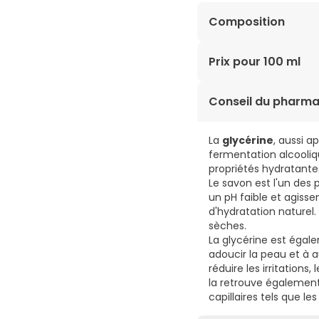
Composition
AQUA/WATER/EAU, SOD
Prix pour 100 ml
(FRAGRANCE), CITRIC 
0,51€ / 100 ml
Conseil du pharma
La
glycérine
, aussi a
fermentation alcooliq
propriétés hydratantes
Le savon est l'un des
un pH faible et agisse
d'hydratation naturel
sèches.
La glycérine est égal
adoucir la peau et à 
réduire les irritations
la retrouve également 
capillaires tels que l