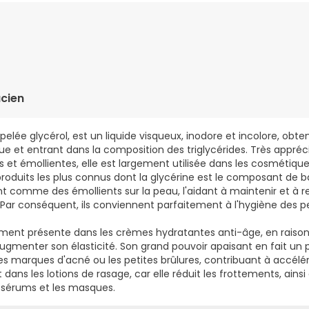
IUM C14-16 OLEFIN SULFONATE, COCO-GLUCOSIDE, COCO-BETAIN
ACID, SODIUM BENZOATE, POTASSIUM SORBATE, SODIUM PHYTATE.
cien
ppelée glycérol, est un liquide visqueux, inodore et incolore, obten
ue et entrant dans la composition des triglycérides. Très appréc
 et émollientes, elle est largement utilisée dans les cosmétique
 produits les plus connus dont la glycérine est le composant de 
nt comme des émollients sur la peau, l'aidant à maintenir et à 
. Par conséquent, ils conviennent parfaitement à l'hygiène des p
ement présente dans les crèmes hydratantes anti-âge, en raison
augmenter son élasticité. Son grand pouvoir apaisant en fait un 
, les marques d'acné ou les petites brûlures, contribuant à accélér
dans les lotions de rasage, car elle réduit les frottements, ainsi
es sérums et les masques.