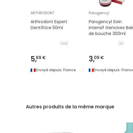
ARTHRODONT
Parogencyl
Arthrodont Expert
Parogencyl Soin
Dentífrice 50ml
intensif Gencives Bai
de bouche 300ml
(
68
)
(
6
)
5,
3,
69 €
09 €
Envoyé depuis:
France
Envoyé depuis:
Franc
Autres produits de la même marque