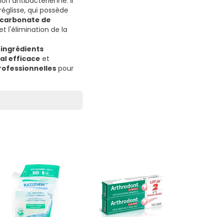
on antibactérienne. Il
réglisse, qui possède
carbonate de
 l'élimination de la
'ingrédients
al efficace
et
rofessionnelles
pour