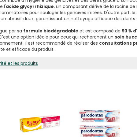
i contribue à l'hygiène des gencives et des dents grâce à son acti
 l'
acide glycyrrhizique
, un composant dérivé de la racine de 
flammatoires pour soulager les gencives irritées. D'autre part, le
 abrasif doux, garantissant un nettoyage efficace des dents et
ngue par sa
formule biodégradable
et est composé de
93 % d
 C'est une option idéale pour ceux qui recherchent un
soin bucc
ronnement. Il est recommandé de réaliser des
consultations p
te et efficace du produit.
ité et les produits