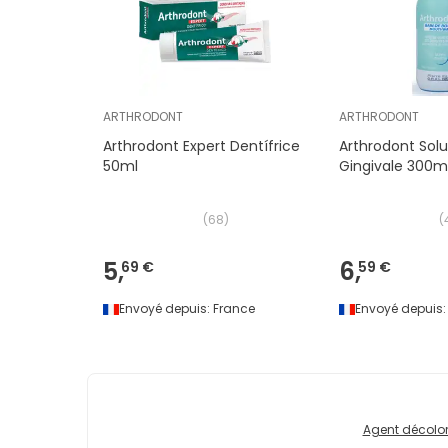
ARTHRODONT
ARTHRODONT
Arthrodont Expert Dentífrice
Arthrodont Solu
50ml
Gingivale 300m
(
68
)
(
5,
6,
69 €
59 €
Envoyé depuis:
France
Envoyé depuis:
Agent décolo