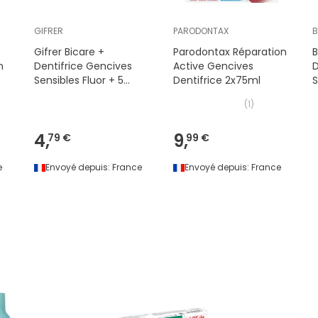
GIFRER
PARODONTAX
B
Gifrer Bicare +
Parodontax Réparation
n
Dentifrice Gencives
Active Gencives
D
Sensibles Fluor + 5
Dentifrice 2x75ml
S
Plantes 75 ml
(
1
)
4,
9,
79 €
99 €
e
Envoyé depuis:
France
Envoyé depuis:
France