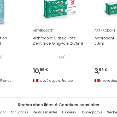
ARTHRODONT
ARTHRODONT
tion
Arthrodont Classic Pâte
Arthrodont C
l
Dentifrice Gingivale 2x75ml
50ml
4
)
(
24
)
10,
3,
99 €
99 €
France
Envoyé depuis:
France
Envoyé dep
Recherches liées à Gencives sensibles
rant
Anti-caries
Dents sensibles
Fumeurs
Homéopathie
Séche