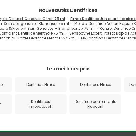
Nouveautés
Dentifrices
let Dents et Gencives Citron 75 ml
Elmex Dentifrice Junior anti-carie
nal Soin des gencives Blancheur 75 ml
Meridol Dentifrice Action Rapide
épare & Prévient Soin Gencives + Blancheur 2 x 75 ml
Kontrol Dentifrice O
onfident Dentifrice Mentholé 75 ml
Sensodyne Expert Protect Rapide Acti
tion du Tartre Dentifrice Menthe 3x75 ml
MyVariations Dentifrice Genci
Les meilleurs prix
uor
Dentifrice Elmex
Dentifrices Elmex
Den
Dentifrices
Dentifrice pour enfants
r
Innovatouch
Fluocaril