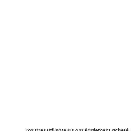
D’autres utilisateurs ont également acheté