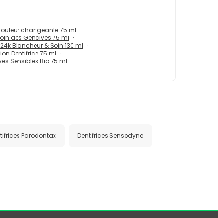
s couleur changeante 75 ml
 Soin des Gencives 75 ml
r 24k Blancheur & Soin 130 ml
on Dentifrice 75 ml
ves Sensibles Bio 75 ml
tifrices Parodontax
Dentifrices Sensodyne