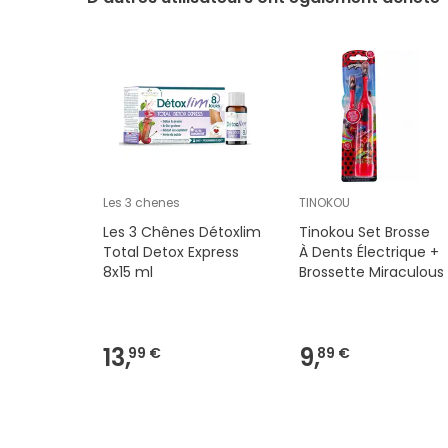
Les 3 chenes
TINOKOU
Les 3 Chênes Détoxlim
Tinokou Set Brosse
Total Detox Express
À Dents Électrique +
8x15 ml
Brossette Miraculous
13,
9,
99 €
89 €