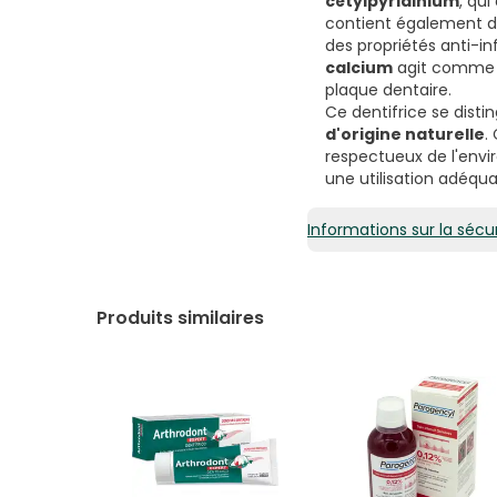
cétylpyridinium
, qu
contient également de
des propriétés anti-in
calcium
agit comme un
plaque dentaire.
Ce dentifrice se disti
d'origine naturelle
.
respectueux de l'envi
une utilisation adéqua
Informations sur la sécur
Produits similaires