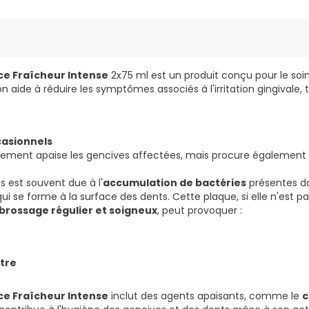
ce Fraîcheur Intense
2x75 ml est un produit conçu pour le soi
on aide à réduire les symptômes associés à l'irritation gingivale, t
asionnels
ulement apaise les gencives affectées, mais procure égalemen
es est souvent due à l'
accumulation de bactéries
présentes da
i se forme à la surface des dents. Cette plaque, si elle n'est p
brossage régulier et soigneux
, peut provoquer :
tre
ce Fraîcheur Intense
inclut des agents apaisants, comme le
c