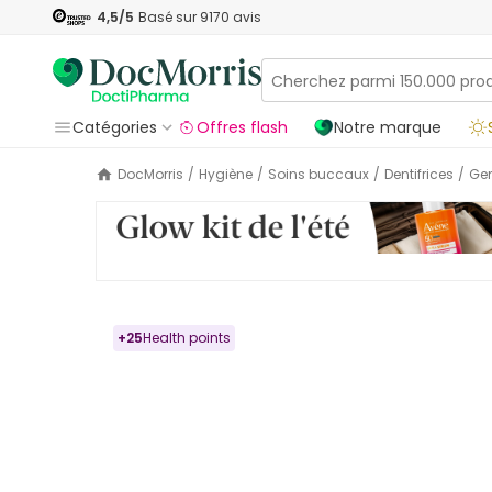
4,5
/5
Basé sur
9170
avis
Catégories
Offres flash
Notre marque
DocMorris
/
Hygiène
/
Soins buccaux
/
Dentifrices
/
G
+
25
Health points