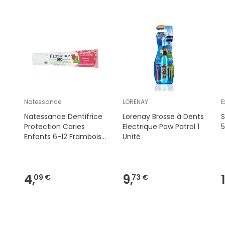
Natessance
LORENAY
Natessance Dentifrice
Lorenay Brosse à Dents
S
Protection Caries
Electrique Paw Patrol 1
Enfants 6-12 Framboise
Unité
Menthe 75ml
4,
9,
09 €
73 €