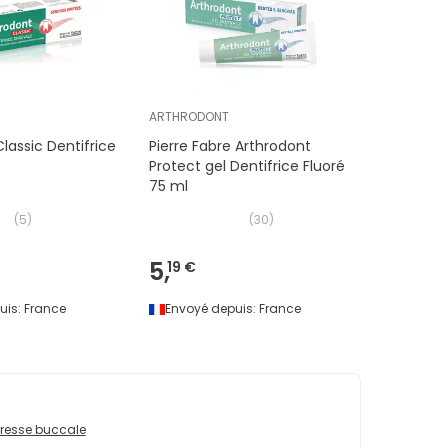
ARTHRODONT
lassic Dentifrice
Pierre Fabre Arthrodont
Protect gel Dentifrice Fluoré
75 ml
(
5
)
(
30
)
5,
19 €
uis:
France
Envoyé depuis:
France
resse buccale