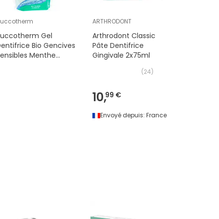
uccotherm
ARTHRODONT
Gum
Buccotherm Gel
Arthrodont Classic
GUM Sens
entifrice Bio Gencives
Pâte Dentifrice
Dentifri
ensibles Menthe
Gingivale 2x75ml
200ml
(
24
)
10,
2,
99 €
59 €
Envoyé depuis:
France
Envoyé 