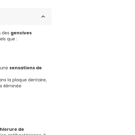
n des
gencives
els que :
t une
sensations de
ns la plaque dentaire,
as éliminée
hlorure de