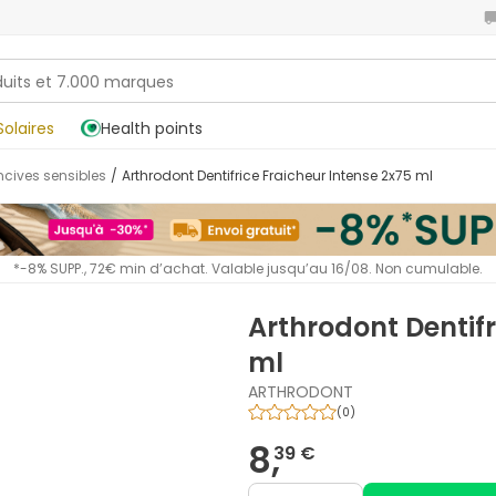
Solaires
Health points
encives sensibles
/
Arthrodont Dentifrice Fraicheur Intense 2x75 ml
*-8% SUPP., 72€ min d’achat. Valable jusqu’au 16/08. Non cumulable.
Arthrodont Dentifr
ml
ARTHRODONT
(
0
)
8,
39 €