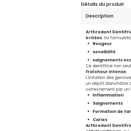
Détails du produit
Description
Arthrodont Dentifri
irritées
. Sa formulati
Rougeur
sensibilité
saignements occ
Ce dentifrice non se
fraîcheur intense
.
L'irritation des genciv
un dépôt blanchâtre qu
correctement par un
Inflammation
Saignements
Formation de tar
Caries
Arthrodont Dentifri