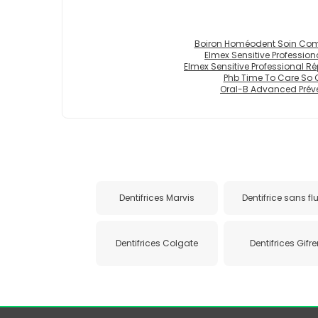
Boiron Homéodent Soin Comp
Elmex Sensitive Professio
Elmex Sensitive Professional R
Phb Time To Care So C
Oral-B Advanced Préven
Dentifrices Marvis
Dentifrice sans fl
Dentifrices Colgate
Dentifrices Gifre