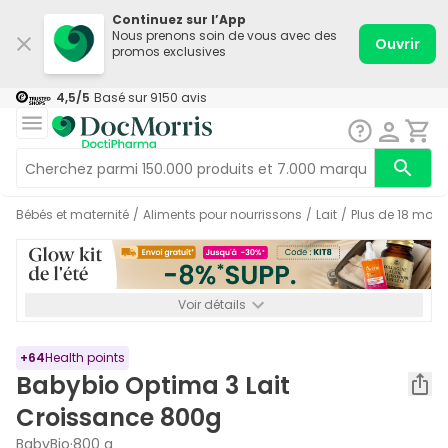
Continuez sur l’App
Nous prenons soin de vous avec des
Ouvrir
promos exclusives
4,5
/5
Basé sur
9150
avis
Bébés et maternité
/
Aliments pour nourrissons
/
Lait
/
Plus de 18 mois
Voir détails
*-8% SUPP., 72€ min d’achat. Valable jusqu’au 16/08. Non
cumulable.
+
64
Health points
Babybio Optima 3 Lait
Croissance 800g
BabyBio
·
800 g