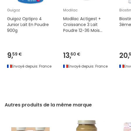
Guigoz
Modilac
Biosti
Guigoz Optipro 4
Modilac Actigest +
Biost
Junior Lait En Poudre
Croissance 3 Lait
3ème
900g
Poudre 12-36 Mois
800g
9,
13,
20,
59 €
60 €
Envoyé depuis:
France
Envoyé depuis:
France
Env
Autres produits de la même marque