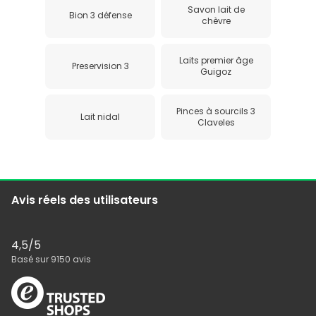
Savon lait de
Bion 3 défense
chèvre
Laits premier âge
Preservision 3
Guigoz
Pinces à sourcils 3
Lait nidal
Claveles
Avis réels des utilisateurs
4,5
/5
Basé sur
9150
avis