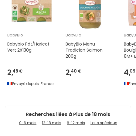
BabyBio
BabyBio
BabyB
Babybio Pdt/Haricot
BabyBio Menu
BabyB
Vert 2X130g
Tradicion Salmon
Boulg
200g
8M+ B
2,
2,
4,
48 €
40 €
09
Envoyé depuis:
France
Env
Recherches liées à Plus de 18 mois
0-6 mois
12-18 mois
6-12 mois
Laits spéciaux