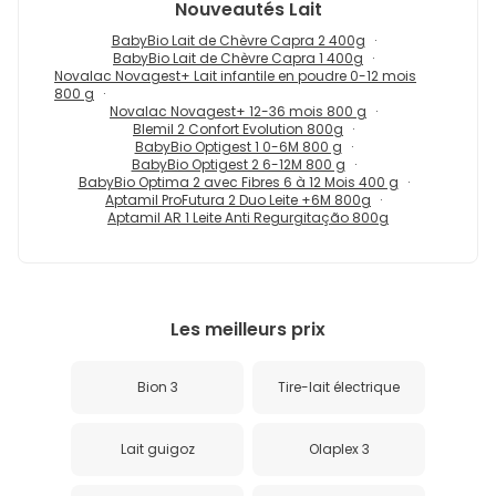
Nouveautés
Lait
BabyBio Lait de Chèvre Capra 2 400g
BabyBio Lait de Chèvre Capra 1 400g
Novalac Novagest+ Lait infantile en poudre 0-12 mois
800 g
Novalac Novagest+ 12-36 mois 800 g
Blemil 2 Confort Evolution 800g
BabyBio Optigest 1 0-6M 800 g
BabyBio Optigest 2 6-12M 800 g
BabyBio Optima 2 avec Fibres 6 à 12 Mois 400 g
Aptamil ProFutura 2 Duo Leite +6M 800g
Aptamil AR 1 Leite Anti Regurgitação 800g
Les meilleurs prix
Bion 3
Tire-lait électrique
Lait guigoz
Olaplex 3