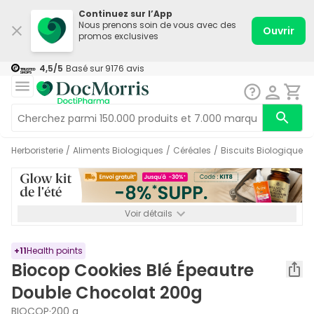
Continuez sur l’App
Nous prenons soin de vous avec des
Ouvrir
promos exclusives
4,5
/5
Basé sur
9176
avis
Herboristerie
/
Aliments Biologiques
/
Céréales
/
Biscuits Biologiques
Voir détails
*-8% SUPP., 72€ min d’achat. Valable jusqu’au 16/08. Non
cumulable.
+
11
Health points
Biocop Cookies Blé Épeautre
Double Chocolat 200g
BIOCOP
·
200 g