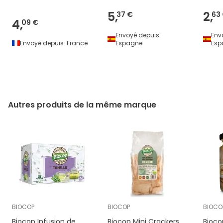
5,
2,
37 €
63
4,
09 €
Envoyé depuis:
Env
Envoyé depuis:
France
Espagne
Esp
Autres produits de la même marque
BIOCOP
BIOCOP
BIOCO
Biocop Infusion de
Biocop Mini Crackers
Bioco