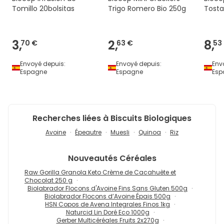
Tomillo 20bolsitas
Trigo Romero Bio 250g
Tosta
3,
2,
8,
70 €
63 €
53
Envoyé depuis:
Envoyé depuis:
Env
Espagne
Espagne
Esp
Recherches liées à Biscuits Biologiques
Avoine
Épeautre
Muesli
Quinoa
Riz
Nouveautés
Céréales
Raw Gorilla Granola Keto Crème de Cacahuète et
Chocolat 250 g
Biolabrador Flocons d'Avoine Fins Sans Gluten 500g
Biolabrador Flocons d’Avoine Épais 500g
HSN Copos de Avena Integrales Finos 1kg
Naturcid Lin Doré Eco 1000g
Gerber Multicéréales Fruits 2x270g