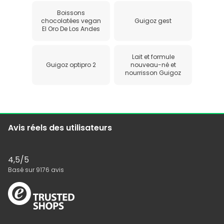
Boissons
chocolatées vegan
Guigoz gest
El Oro De Los Andes
Lait et formule
Guigoz optipro 2
nouveau-né et
nourrisson Guigoz
Avis réels des utilisateurs
4,5
/5
Basé sur
9176
avis