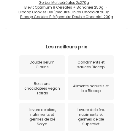
Gerber Multicéréales 2x270g
Blevit Optimum 8 Céréales + Bananier 250g
Biocop Cookies Blé Épeautre Chips Chocolat 200g
Biocop Cookies Blé Épeautre Double Chocolat 200g
Les meilleurs prix
Double serum
Condiments et
Clarins
sauces Biocop
Boissons
Aliments naturels et
chocolatées vegan
bio Biocop
Torras
Levure de bière,
Levure de bière,
nutriments et
nutriments et
germes de blé
germes de blé
Sotya
Superdiet