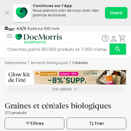
Continuez sur l’App
Nous prenons soin de vous avec des
Ouvrir
promos exclusives
4,5
/5
Basé sur
9161
avis
Herboristerie
/
Aliments Biologiques
/
Céréales
Voir détails
*-8% SUPP., 72€ min d’achat. Valable jusqu’au 16/08. Non
cumulable.
Graines et céréales biologiques
272 produits
Filtres
Trier