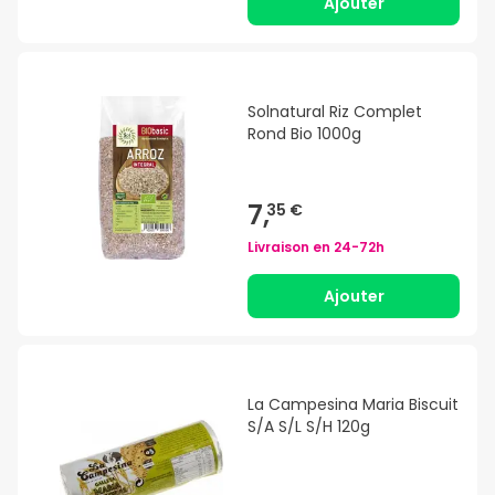
Ajouter
Solnatural Riz Complet
Rond Bio 1000g
7,
35 €
Livraison en
24-72h
Ajouter
La Campesina Maria Biscuit
S/A S/L S/H 120g