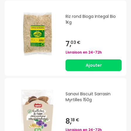
Riz rond Bioga Integal Bio
1Kg
7,
03 €
Livraison en
24-72h
Ajouter
Sanavi Biscuit Sarrasin
Myrtilles 150g
8,
18 €
Livraison en
24-72h