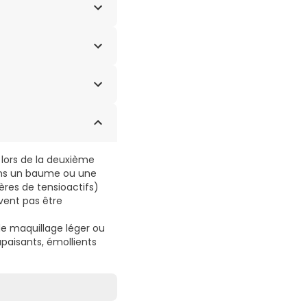
NNITOL, XYLITOL,
BROMURE DE
t lors de la deuxième
ons un baume ou une
ères de tensioactifs)
vent pas être
 de maquillage léger ou
apaisants, émollients