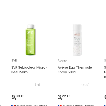
SVR
Avene
SVR Sebiaclear Micro-
Avène Eau Thermale
S
Peel 150ml
Spray 50ml
M
(
71
)
(
490
)
9,
3,
39 €
22 €
e
Envoyé depuis:
France
Envoyé depuis:
France