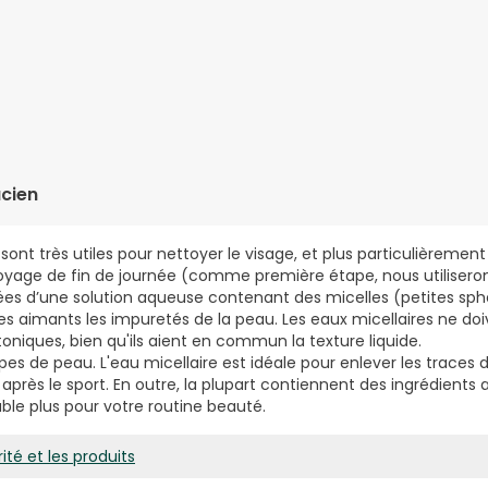
-6 CAPRYLIC/CAPRIC GLYCERIDES, FRUCTOOLIGOSACCHARIDES, MA
 FRUIT DE CUCUMIS SATIVUS (CONCOMBRE), PROPYLÈNE GLYCOL, 
UM EDTA.
cien
sont très utiles pour nettoyer le visage, et plus particulièremen
oyage de fin de journée (comme première étape, nous utiliser
rmées d’une solution aqueuse contenant des micelles (petites sph
s aimants les impuretés de la peau. Les eaux micellaires ne doi
niques, bien qu'ils aient en commun la texture liquide.
pes de peau. L'eau micellaire est idéale pour enlever les traces
après le sport. En outre, la plupart contiennent des ingrédients 
able plus pour votre routine beauté.
ité et les produits