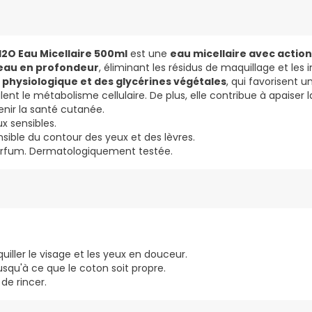
2O Eau Micellaire 500ml
est une
eau micellaire avec actio
peau en profondeur
, éliminant les résidus de maquillage et les 
 physiologique et des glycérines végétales
, qui favorisent u
nt le métabolisme cellulaire. De plus, elle contribue à apaiser la
enir la santé cutanée.
x sensibles.
sible du contour des yeux et des lèvres.
arfum. Dermatologiquement testée.
iller le visage et les yeux en douceur.
jusqu'à ce que le coton soit propre.
 de rincer.