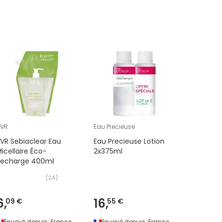
SVR
Eau Precieuse
SVR
VR Sebiaclear Eau
Eau Precieuse Lotion
SVR Sens
icellaire Éco-
2x375ml
Micellai
Recharge 400ml
400ml
(
24
)
6,
16,
6,
09 €
55 €
39 €
Envoyé depuis:
France
Envoyé depuis:
France
Envoyé 