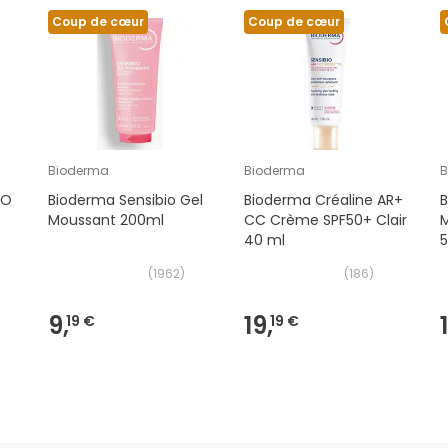
Coup de cœur
Coup de cœur
Bioderma
Bioderma
B
2O
Bioderma Sensibio Gel
Bioderma Créaline AR+
B
Moussant 200ml
CC Crème SPF50+ Clair
M
40 ml
(
1962
)
(
186
)
9,
19,
19 €
19 €