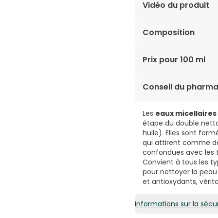
Vidéo du produit
Composition
AQUA/WATER/EAU, PEG
Prix pour 100 ml
RHAMNOSE EXTRAIT DE
CÉTRIMONIUM, DISODI
2,14€ / 100 ml
Conseil du pharma
Les
eaux micellaires
étape du double nett
huile). Elles sont fo
qui attirent comme de
confondues avec les to
Convient à tous les ty
pour nettoyer la peau 
et antioxydants, vérit
Informations sur la sécur