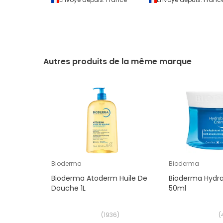
Autres produits de la même marque
Bioderma
Bioderma
Bioderma Atoderm Huile De
Bioderma Hydr
Douche 1L
50ml
(
1936
)
(