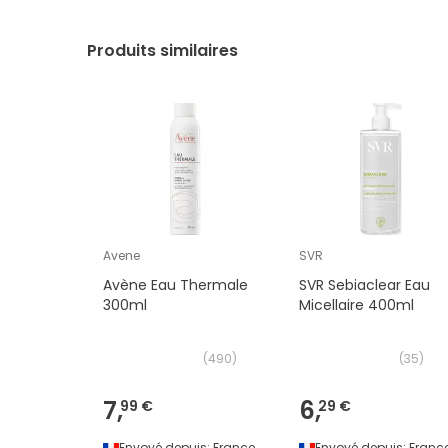
Produits similaires
Avene
SVR
Avène Eau Thermale
SVR Sebiaclear Eau
300ml
Micellaire 400ml
(
490
)
(
35
)
7,
6,
99 €
29 €
Envoyé depuis:
France
Envoyé depuis:
Franc