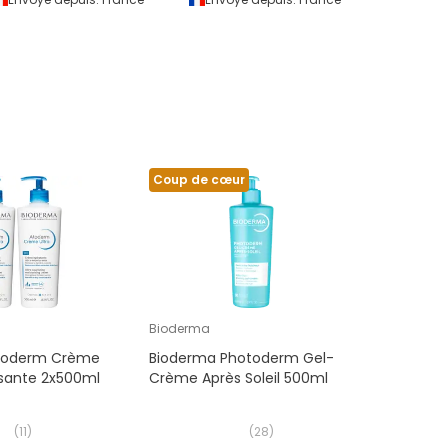
Coup de cœur
Bioderma
toderm Crème
Bioderma Photoderm Gel-
ssante 2x500ml
Crème Après Soleil 500ml
(
11
)
(
28
)