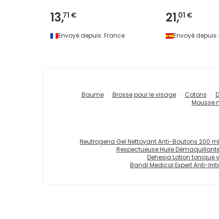
13,
21,
71 €
01 €
Envoyé depuis:
France
Envoyé depuis:
Baume
Brosse pour le visage
Cotons
D
Mousse n
Neutrogena Gel Nettoyant Anti-Boutons 200 m
Respectueuse Huile Démaquillante 
Dehesia Lotion tonique v
Bandi Medical Expert Anti-Irri