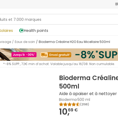
Solaires
Health points
 visage
/
Eaux de soin
/
Bioderma Créaline H2O Eau Micellaire 500ml
*-8% SUPP., 72€ min d’achat. Valable jusqu’au 16/08. Non cumulable.
Bioderma Créaline
500ml
Aide à apaiser et à nettoyer
Bioderma
·
500 ml
(
2198
)
10,
69 €