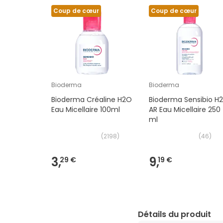
Coup de cœur
Coup de cœur
Bioderma
Bioderma
Bioderma Créaline H2O
Bioderma Sensibio H
Eau Micellaire 100ml
AR Eau Micellaire 250
ml
(
2198
)
(
46
)
3,
9,
29 €
19 €
Détails du produit