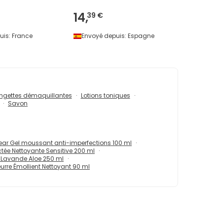
14,
39 €
uis:
France
Envoyé depuis:
Espagne
ingettes démaquillantes
Lotions toniques
Savon
ear Gel moussant anti-imperfections 100 ml
tée Nettoyante Sensitive 200 ml
n Lavande Aloe 250 ml
eurre Émollient Nettoyant 90 ml