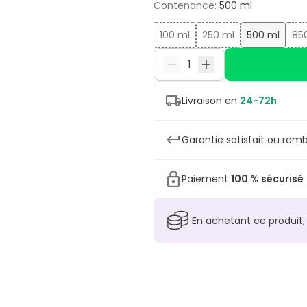
Contenance
:
500 ml
100 ml
250 ml
500 ml
85
Livraison en
24-72h
Garantie satisfait ou remb
Paiement
100 % sécurisé
En achetant ce produit