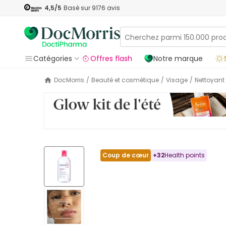
4,5
/5
Basé sur
9176
avis
Catégories
Offres flash
Notre marque
DocMorris
/
Beauté et cosmétique
/
Visage
/
Nettoyant
Coup de cœur
+
32
Health points