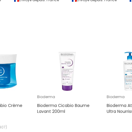
Bioderma
Bioderma
abio Crème
Bioderma Cicabio Baume
Bioderma A
Lavant 200ml
Ultra Nourri
407
)