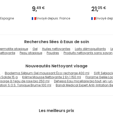
9,
21,
49 €
05 €
Espagne
Envoyé depuis:
France
Envoyé dep
Recherches liées à Eaux de soin
ermatite atopique
Gel
Huiles nettoyantes
Laits démaquillants
L
ettoyante
Peau atopique
Poudres
Produits nettoyants sans savon
Nouveautés
Nettoyant visage
l
Bioderma Sébium Gel moussant Éco-recharge 400 ml
SVR Sebiacl
Solide 15 g
Krème Mousse Nettoyante 2 En 1 150 ml
Florame Gelée Lac
isage à l’eau de rose bio 250 ml
Dehesia Eau micellaire bio tout-en-u
tation S.O.S. Tonique Brume 100 ml
Bandi Medical Expert Anti-Irritation B
Les meilleurs prix