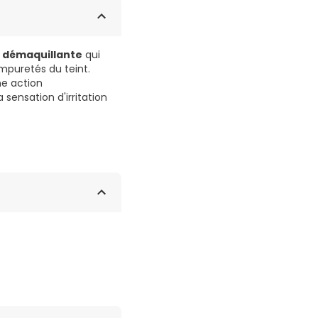
n démaquillante
qui
impuretés du teint.
ne action
 sensation d'irritation