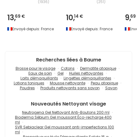
(
1936
)
(
251
)
13,
10,
9,
69 €
14 €
69
Envoyé depuis:
France
Envoyé depuis:
France
Env
Recherches liées à Baume
Brosse pour le visage
Cotons
Dermatite atopique
Eaux de soin
Gel
Huiles nettoyantes
Laits démaquillants
Lingettes démaquillantes
Lotions toniques
Mousse nettoyante
Peau atopique
Poudres
Produits nettoyants sans savon
Savon
Nouveautés
Nettoyant visage
Neutrogena Gel Nettoyant Anti-Boutons 200 ml
Bioderma Sébium Gel moussant Éco-recharge 400
ml
SVR Sebiaclear Gel moussant anti-imperfections 100
ml
Respectueuse Huile Démaquillante Solide 15 g