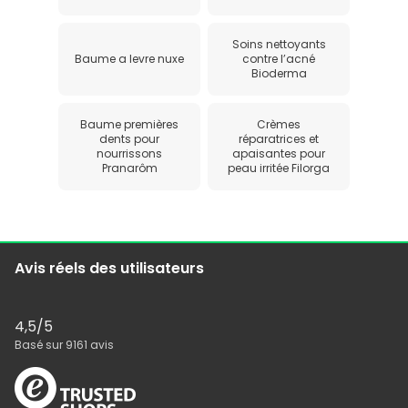
Soins nettoyants
Baume a levre nuxe
contre l’acné
Bioderma
Baume premières
Crèmes
dents pour
réparatrices et
nourrissons
apaisantes pour
Pranarôm
peau irritée Filorga
Avis réels des utilisateurs
4,5
/5
Basé sur
9161
avis