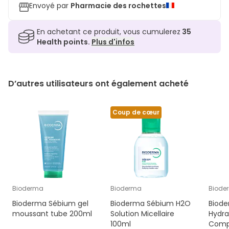
Envoyé par
Pharmacie des rochettes
En achetant ce produit, vous cumulerez
35
Health points.
Plus d'infos
D’autres utilisateurs ont également acheté
Coup de cœur
Bioderma
Bioderma
Biode
Bioderma Sébium gel
Bioderma Sébium H2O
Biod
moussant tube 200ml
Solution Micellaire
Hydra
100ml
Compe