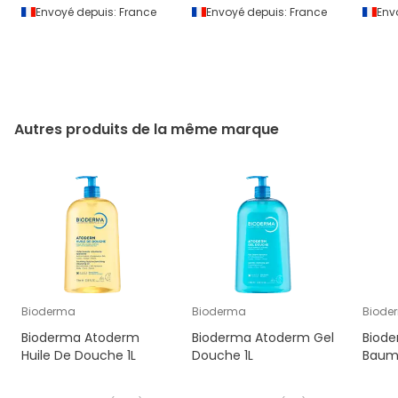
Envoyé depuis:
France
Envoyé depuis:
France
Env
Autres produits de la même marque
Bioderma
Bioderma
Biode
Bioderma Atoderm
Bioderma Atoderm Gel
Biode
Huile De Douche 1L
Douche 1L
Baum