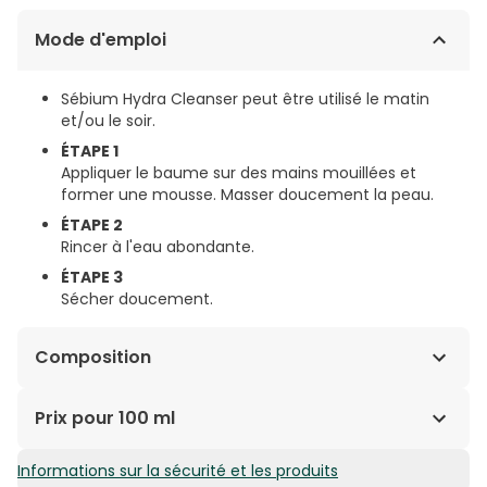
Mode d'emploi
Sébium Hydra Cleanser peut être utilisé le matin
et/ou le soir.
ÉTAPE 1
Appliquer le baume sur des mains mouillées et
former une mousse. Masser doucement la peau.
ÉTAPE 2
Rincer à l'eau abondante.
ÉTAPE 3
Sécher doucement.
Composition
AQUA/EAU, CAPRYLYL/CAPRYL GLUCOSIDE,
Prix pour 100 ml
BUTYROSPERMUM PARKII (HUILE DE KARITÉ), GLYCÉRINE,
MÉTHYLPROPANEDIOL, DISODIUM COCOYL GLUTAMATE,
Informations sur la sécurité et les produits
4,93€ / 100 ml
ACIDE CITRIQUE, PENTYLÈNE GLYCOL, GOMME