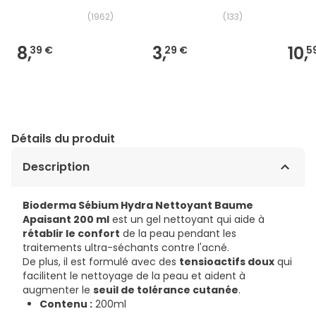
Hydra
(
1962
)
(
133
)
8,
3,
10,
39 €
29 €
5
Détails du produit
Description
Bioderma Sébium Hydra Nettoyant Baume
Apaisant 200 ml
est un gel nettoyant qui aide à
rétablir le confort
de la peau pendant les
traitements ultra-séchants contre l'acné.
De plus, il est formulé avec des
tensioactifs doux
qui
facilitent le nettoyage de la peau et aident à
augmenter le
seuil de tolérance cutanée
.
Contenu :
200ml