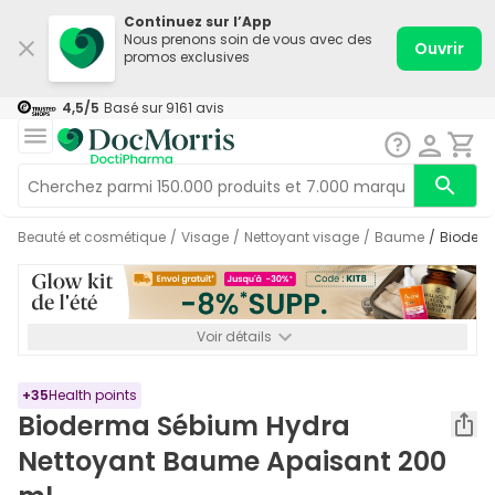
Continuez sur l’App
Nous prenons soin de vous avec des
Ouvrir
promos exclusives
4,5
/5
Basé sur
9161
avis
Beauté et cosmétique
/
Visage
/
Nettoyant visage
/
Baume
/
Bioder
Voir détails
*-8% SUPP., 72€ min d’achat. Valable jusqu’au 16/08. Non
cumulable.
+
35
Health points
Bioderma Sébium Hydra
Nettoyant Baume Apaisant 200