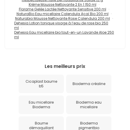
Krème Mousse Nettoyante 2 En 1 150 ml
Florame Gelée Lactée Nettoyante Sensitive 200 ml
NaturaBio Eau micellaire Calendula Açaï Bio 200 ml
Naturabio Mousse Nettoyante Rose Calendula 200 ml
Dehesia Lotion tonique visage à l’eau de rose bio 250
ml
Dehesia Eau micellaire bio tout-en-un Lavande Aloe 250
ml
Les meilleurs prix
Cicaplast baume
Bioderma créaline
b5
Eau micellaire
Bioderma eau
Bioderma
micellaire
Baume
Bioderma
démaquillant
pigmentbio