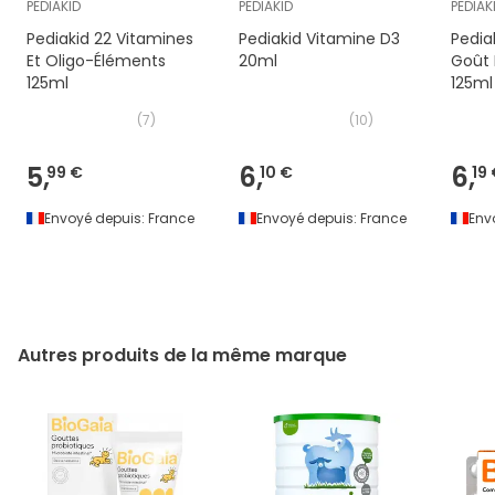
PEDIAKID
PEDIAKID
PEDIAK
Pediakid 22 Vitamines
Pediakid Vitamine D3
Pedia
Et Oligo-Éléments
20ml
Goût M
125ml
125ml
(
7
)
(
10
)
5,
6,
6,
99 €
10 €
19
Envoyé depuis:
France
Envoyé depuis:
France
Env
Autres produits de la même marque