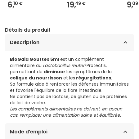
6,
19,
9,
10 €
49 €
09
Détails du produit
Description
BioGaia Gouttes 5ml
est un complément
alimentaire au
Lactobacillus reuteri
Protectis,
permettant de
diminuer
les symptômes de la
colique
du nourrisson
et les
régurgitations
.
Sa formule aide à renforcer les défenses immunitaires
et favorise l'équilibre de la flore intestinale.
Ne contient pas de lactose, de gluten ou de protéines
de lait de vache.
Les compléments alimentaires ne doivent, en aucun
cas, remplacer une alimentation saine et équilibrée.
Mode d'emploi