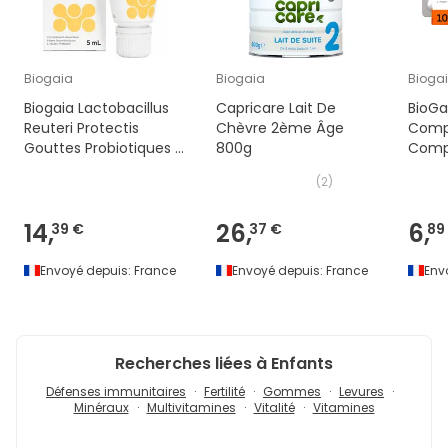
Biogaia
Biogaia
Bioga
Biogaia Lactobacillus
Capricare Lait De
BioGa
Reuteri Protectis
Chèvre 2ème Âge
Compr
Gouttes Probiotiques 5
800g
Comp
ml
(
2
)
14,
26,
6,
39 €
37 €
89
Envoyé depuis:
France
Envoyé depuis:
France
Env
Recherches liées à Enfants
Défenses immunitaires
Fertilité
Gommes
Levures
Minéraux
Multivitamines
Vitalité
Vitamines