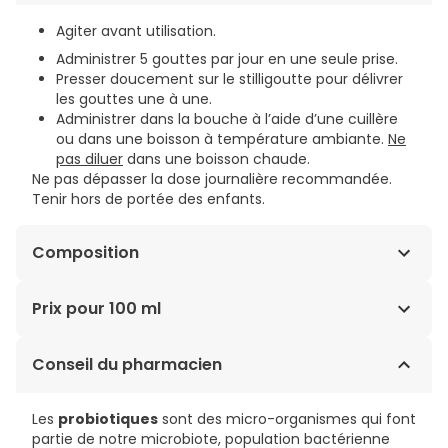
Agiter avant utilisation.
Administrer 5 gouttes par jour en une seule prise.
Presser doucement sur le stilligoutte pour délivrer
les gouttes une à une.
Administrer dans la bouche à l’aide d’une cuillère
ou dans une boisson à température ambiante.
Ne
pas diluer
dans une boisson chaude.
Ne pas dépasser la dose journalière recommandée.
Tenir hors de portée des enfants.
Composition
Ingrédients par dose journalière (5 gouttes) : Huile de
Prix pour 100 ml
tournesol,
Limosilactobacillus* reuteri
DSM 17938 (
L.
reuteri
Protectis® dosé à 10⁸ UFC**/jour), huile de colza
249,60€ / 100 ml
Conseil du pharmacien
totalement hydrogénée. 5 gouttes contiennent au
minimum 100 millions de bactéries
L. reuteri
DSM 17938
vivantes. * précédemment appelé
Lactobacillus
Les
probiotiques
sont des micro-organismes qui font
**UFC = unité formant colonie.
partie de notre microbiote, population bactérienne