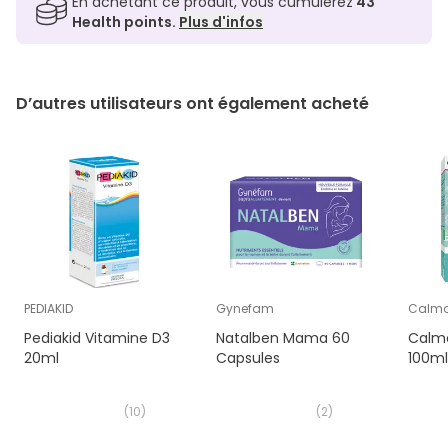
En achetant ce produit, vous cumulerez
43
Health points.
Plus d'infos
D’autres utilisateurs ont également acheté
PEDIAKID
Gynefam
Calmo
Pediakid Vitamine D3
Natalben Mama 60
Calmo
20ml
Capsules
100ml
(
10
)
(
2
)