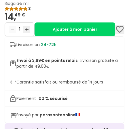
Biogaia
·
5 ml
(
1
)
14,
49 €
Ajouter à mon panier
Livraison en
24-72h
Envoi à 3,99€ en points relais
.
Livraison gratuite à
partir de 49,00€
Garantie satisfait ou remboursé de 14 jours
Paiement
100 % sécurisé
Envoyé par
parasanteonline