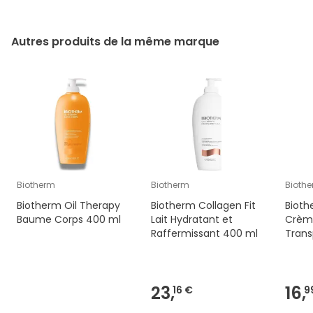
Autres produits de la même marque
Biotherm
Biotherm
Bioth
Biotherm Oil Therapy
Biotherm Collagen Fit
Bioth
Baume Corps 400 ml
Lait Hydratant et
Crème
Raffermissant 400 ml
Trans
23,
16,
16 €
9