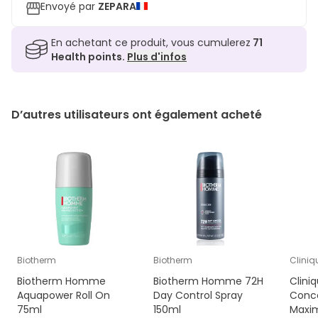
Envoyé par
ZEPARA
En achetant ce produit, vous cumulerez
71
Health points.
Plus d'infos
D’autres utilisateurs ont également acheté
Biotherm
Biotherm
Cliniq
Biotherm Homme
Biotherm Homme 72H
Clini
Aquapower Roll On
Day Control Spray
Conce
75ml
150ml
Maxi