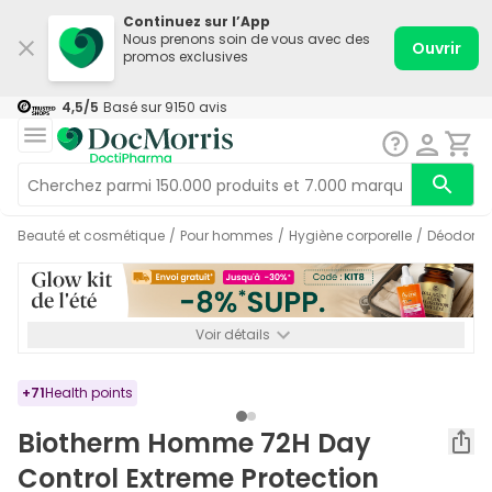
Continuez sur l’App
Nous prenons soin de vous avec des
Ouvrir
promos exclusives
4,5
/5
Basé sur
9150
avis
Beauté et cosmétique
/
Pour hommes
/
Hygiène corporelle
/
Déodoran
Voir détails
*-8% SUPP., 72€ min d’achat. Valable jusqu’au 16/08. Non
cumulable.
+
71
Health points
Biotherm Homme 72H Day
Control Extreme Protection