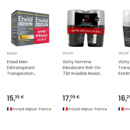
Etiaxil
VICHY
VICHY
Etiaxil Men
Vichy Homme
Vich
Détranspirant
Déodorant Roll-On
Trans
Transpiration
72H Invisible Resist
Extrê
Excessive Peaux
2x50ml
2x50
Sensibles Roll-On
2x15ml
15,
17,
16,
35 €
09 €
2
Envoyé depuis:
France
Envoyé depuis:
France
Env