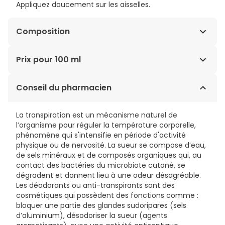
Appliquez doucement sur les aisselles.
Composition
Eau / Water, chlorhydrate d'aluminium, Dimethicone,
Prix pour 100 ml
Alcools en C14-22, Parfum / Fragrance, Copolymère
Steareth-100 / Peg-136 / Hdi, Perlite, Alkyl en C12-20,
12,66€ / 100 ml
Conseil du pharmacien
Glycoside, Allantoin, Limonene, Linalool, Peg-4
Dilaurate, Eugenol, Peg-4, Iodopropynyl
Butylcarbamate, Citral, Benzyl Alcohol, Citronellol,
La transpiration est un mécanisme naturel de
Geraniol, Vitreoscilla Ferment, (Phil C224458 / 1).
l’organisme pour réguler la température corporelle,
phénomène qui s'intensifie en période d'activité
physique ou de nervosité. La sueur se compose d’eau,
de sels minéraux et de composés organiques qui, au
contact des bactéries du microbiote cutané, se
dégradent et donnent lieu à une odeur désagréable.
Les déodorants ou anti-transpirants sont des
cosmétiques qui possèdent des fonctions comme :
bloquer une partie des glandes sudoripares (sels
d’aluminium), désodoriser la sueur (agents