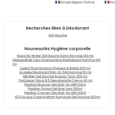
Envoyé depuis:
France
Env
Recherches liées à Déodorant
Gel douche
Nouveautés
Hygiène corporelle
Nowa No Water Gel Douche Sans Rinçage 100 ml
Interapothek Cero Shampooing Revitalisant Homme 100
ml
Luxéol Shampooing Cheveux & Barbe 200 ml
Acorelle Déodorant Roll-On 24H Homme 50 ml
Mkl Men Gel Douche Sugras Tonic 200 ml
Tractopon Silica 8.5 Desodorante Crema 40 ml
Papillon Brosnan Deo Roll-On 48H 50ml
Papillon Shave Gel Aloe Vera 100ml
Papillon Connery Deo Roll-On 48H 50ml
4711 Acqua Colonia Myrrh Kumquat Gel Douche 200ml