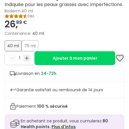
Indiquée pour les peaux grasses avec imperfections.
Boderm
·
40 ml
(
36
)
26,
89 €
Contenance
:
40 ml
40 ml
75 ml
Ajouter à mon panier
Livraison en
24-72h
Garantie satisfait ou remboursé de 14 jours
Paiement
100 % sécurisé
En achetant ce produit, vous cumulerez
80
Health points.
Plus d'infos