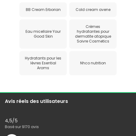
BB Cream Erborian
Cold cream avene
Crèmes
Eau micellaire Your
hydratantes pour
Good Skin
dermatite atopique
Soivre Cosmetics
Hydratants pour les
lèvres Esential
Nhco nutrition
Aroms
Avis réels des utilisateurs
4,5
/5
Basé sur
9170
avis