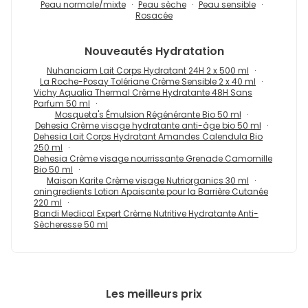
Peau normale/mixte
Peau sèche
Peau sensible
Rosacée
Nouveautés
Hydratation
Nuhanciam Lait Corps Hydratant 24H 2 x 500 ml
La Roche-Posay Tolériane Crème Sensible 2 x 40 ml
Vichy Aqualia Thermal Crème Hydratante 48H Sans
Parfum 50 ml
Mosqueta's Émulsion Régénérante Bio 50 ml
Dehesia Crème visage hydratante anti-âge bio 50 ml
Dehesia Lait Corps Hydratant Amandes Calendula Bio
250 ml
Dehesia Crème visage nourrissante Grenade Camomille
Bio 50 ml
Maison Karite Crème visage Nutriorganics 30 ml
oningredients Lotion Apaisante pour la Barrière Cutanée
220 ml
Bandi Medical Expert Crème Nutritive Hydratante Anti-
Sècheresse 50 ml
Les meilleurs prix