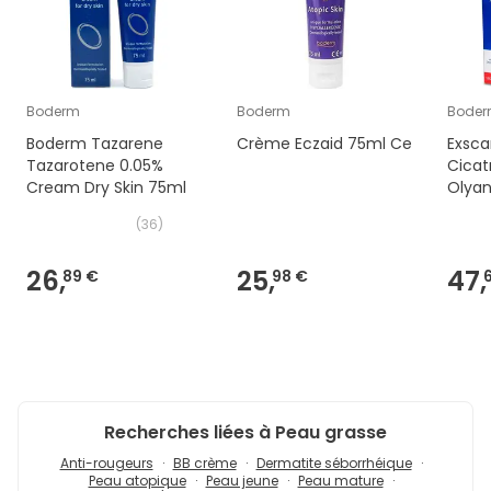
Boderm
Boderm
Bode
Boderm Tazarene
Crème Eczaid 75ml Ce
Exsc
Tazarotene 0.05%
Cicatr
Cream Dry Skin 75ml
Olya
(
36
)
26,
25,
47,
89 €
98 €
Recherches liées à Peau grasse
Anti-rougeurs
BB crème
Dermatite séborrhéique
Peau atopique
Peau jeune
Peau mature