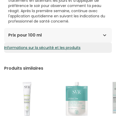
traitement en alternant les jours et d'appliquer de
préférence le soir pour observer comment ta peau
réagit. Après la première semaine, continue avec
l'application quotidienne en suivant les indications du
professionnel de santé concerné.
Prix pour 100 ml
Informations sur la sécurité et les produits
67,22€ / 100 ml
Produits similaires