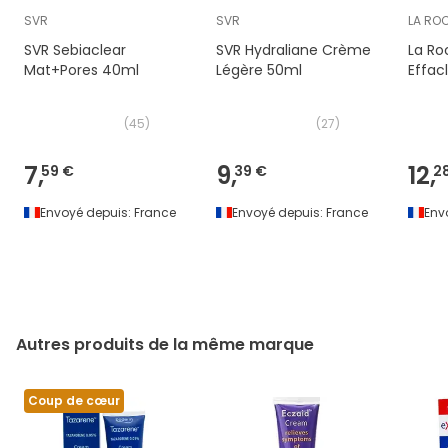
SVR
SVR
LA RO
SVR Sebiaclear
SVR Hydraliane Crème
La Ro
Mat+Pores 40ml
Légère 50ml
Effac
(
45
)
(
27
)
7,
9,
12,
59 €
39 €
2
Envoyé depuis:
France
Envoyé depuis:
France
Env
Autres produits de la même marque
Coup de cœur