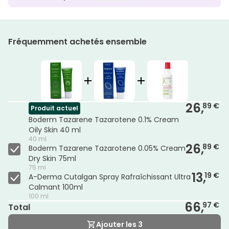
Fréquemment achetés ensemble
26,
89 €
Produit actuel
Boderm Tazarene Tazarotene 0.1% Cream
Oily Skin 40 ml
40 ml
26,
89 €
Boderm Tazarene Tazarotene 0.05% Cream
Dry Skin 75ml
75 ml
13,
19 €
A-Derma Cutalgan Spray Rafraîchissant Ultra
Calmant 100ml
100 ml
66,
97 €
Total
Ajouter les 3