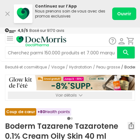
Continuez sur l’App
Nous prenons soin de vous avec des
Ouvrir
promos exclusives
4,5
/5
Basé sur
9170
avis
Beauté et cosmétique
/
Visage
/
Hydratation
/
Peau grasse
/
Boderm
Voir détails
*-8% SUPP., 72€ min d’achat. Valable jusqu’au 16/08. Non
cumulable.
Coup de cœur
+
80
Health points
Boderm Tazarene Tazarotene
0.1% Cream Oily Skin 40 ml