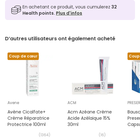
En achetant ce produit, vous cumulerez
32
Health points.
Plus d'infos
D’autres utilisateurs ont également acheté
Coup de cœur
Coup
Avene
ACM
PRESE
Avène Cicalfate+
Acm Azéane Crème
Baus
Crème Réparatrice
Acide Azélaique 15%
Prese
Protectrice 100ml
30ml
Capsu
(
1364
)
(
16
)