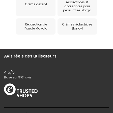
réparatrices et
Creme dexeryl
apaisantes pour
peau irritée Filorga
Réparation de
Crèmes réductrices
l’ongle Mavala
Elancyl
Avis réels des utilisateurs
4,5
/5
Basé sur
9161
avis