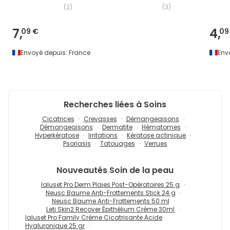
(
2
)
(
3
)
7,
4,
09 €
09
Envoyé depuis:
France
Env
Recherches liées à Soins
Cicatrices
Crevasses
Démangeaisons
Démangeaisons
Dermatite
Hématomes
Hyperkératose
Irritations
Kératose actinique
Psoriasis
Tatouages
Verrues
Nouveautés
Soin de la peau
Ialuset Pro Derm Plaies Post-Opératoires 25 g
Neusc Baume Anti-Frottements Stick 24 g
Neusc Baume Anti-Frottements 50 ml
Leti Skin2 Recover Épithélium Crème 30ml
Ialuset Pro Family Crème Cicatrisante Acide
Hyaluronique 25 gr