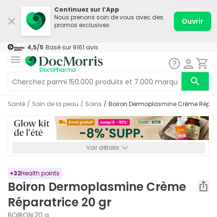
Continuez sur l’App
Nous prenons soin de vous avec des
Ouvrir
promos exclusives
4,5
/5
Basé sur
9161
avis
Santé
/
Soin de la peau
/
Soins
/
Boiron Dermoplasmine Crème Répara
Voir détails
*-8% SUPP., 72€ min d’achat. Valable jusqu’au 16/08. Non
cumulable.
+
32
Health points
Boiron Dermoplasmine Crème
Réparatrice 20 gr
BOIRON
·
20 g