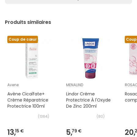
Produits similaires
Coup de cœur
Coup
Avene
MENALIND
ROSA
Avène Cicalfate+
Lindor Crème
Rosa
Crème Réparatrice
Protectrice À l'Oxyde
comp
Protectrice 100ml
De Zinc 200ml
(
1364
)
(
80
)
13,
5,
20,
15 €
79 €