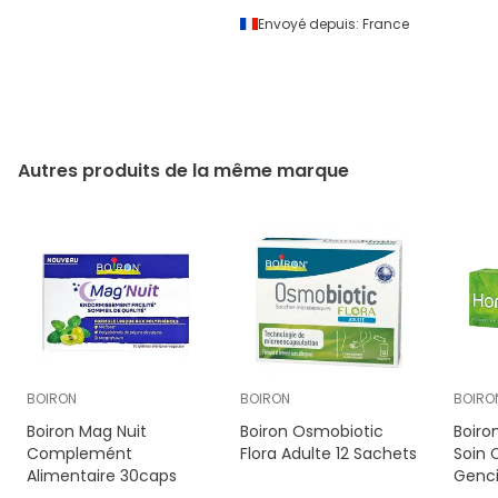
Envoyé depuis:
France
Autres produits de la même marque
BOIRON
BOIRON
BOIRO
Boiron Mag Nuit
Boiron Osmobiotic
Boir
Complemént
Flora Adulte 12 Sachets
Soin 
Alimentaire 30caps
Genci
75ml