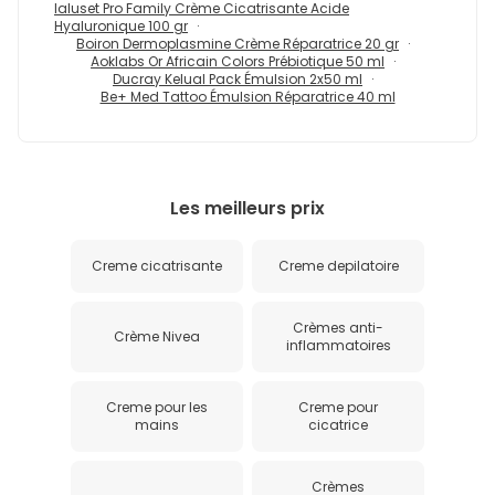
Ialuset Pro Family Crème Cicatrisante Acide
Hyaluronique 100 gr
Boiron Dermoplasmine Crème Réparatrice 20 gr
Aoklabs Or Africain Colors Prébiotique 50 ml
Ducray Kelual Pack Émulsion 2x50 ml
Be+ Med Tattoo Émulsion Réparatrice 40 ml
Les meilleurs prix
Creme cicatrisante
Creme depilatoire
Crèmes anti-
Crème Nivea
inflammatoires
Creme pour les
Creme pour
mains
cicatrice
Crèmes