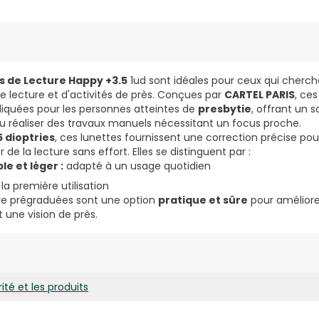
es de Lecture Happy +3.5
1ud sont idéales pour ceux qui cherch
de lecture et d'activités de près. Conçues par
CARTEL PARIS
, ce
iquées pour les personnes atteintes de
presbytie
, offrant un 
 ou réaliser des travaux manuels nécessitant un focus proche.
5 dioptries
, ces lunettes fournissent une correction précise pour
de la lecture sans effort. Elles se distinguent par :
e et léger :
adapté à un usage quotidien
la première utilisation
ure prégraduées sont une option
pratique et sûre
pour améliorer
t une vision de près.
ité et les produits