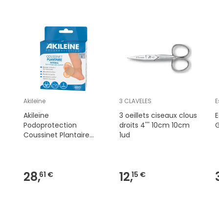
Akileïne
3 CLAVELES
E
Akileïne
3 oeillets ciseaux clous
E
Podoprotection
droits 4''' 10cm 10cm
Coussinet Plantaire
1ud
Intégral Taille S x2
28,
12,
61 €
15 €