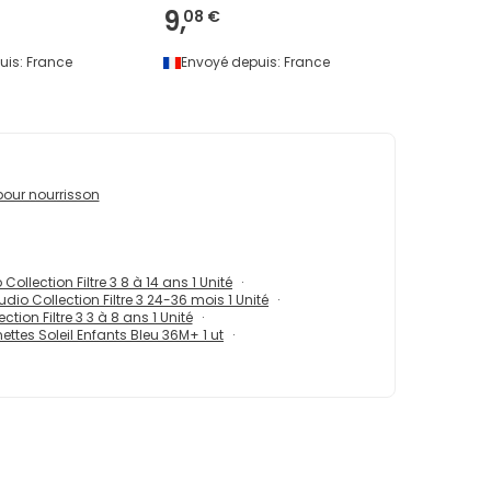
9,
08 €
uis:
France
Envoyé depuis:
France
 pour nourrisson
Collection Filtre 3 8 à 14 ans 1 Unité
dio Collection Filtre 3 24-36 mois 1 Unité
tion Filtre 3 3 à 8 ans 1 Unité
ttes Soleil Enfants Bleu 36M+ 1 ut