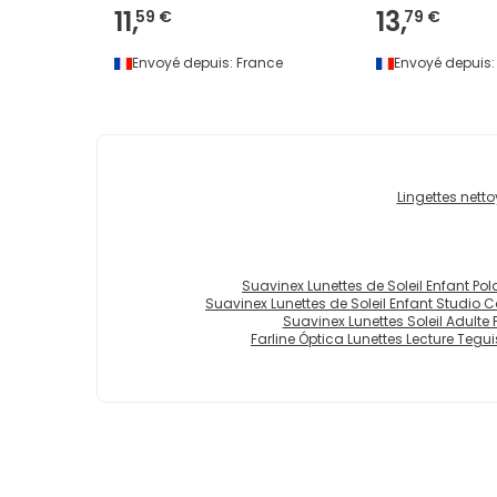
11,
13,
59 €
79 €
Envoyé depuis:
France
Envoyé depuis:
Lingettes nett
Suavinex Lunettes de Soleil Enfant Polar
Suavinex Lunettes de Soleil Enfant Studio Col
Suavinex Lunettes Soleil Adulte Po
Farline Óptica Lunettes Lecture Tegui