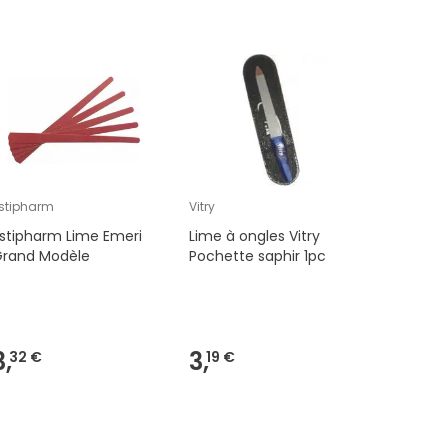
stipharm
Vitry
Epitact
stipharm Lime Emeri
Lime à ongles Vitry
Epitact 
Grand Modèle
Pochette saphir 1pc
38 1 Unit
3,
3,
20,
32 €
19 €
47 