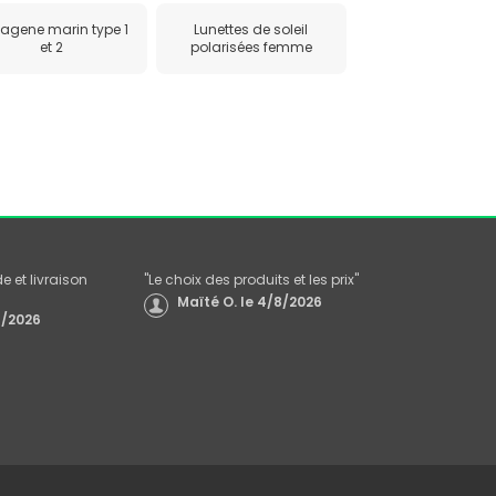
lagene marin type 1
Lunettes de soleil
et 2
polarisées femme
 et livraison
"
Le choix des produits et les prix
"
Maïté O.
le
4/8/2026
/2026