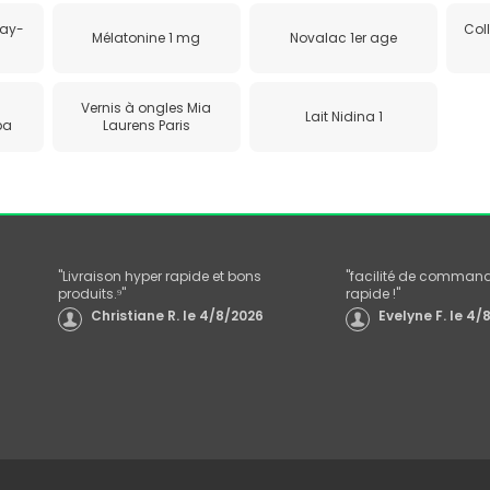
Ray-
Col
Mélatonine 1 mg
Novalac 1er age
Vernis à ongles Mia
Lait Nidina 1
ba
Laurens Paris
"
Livraison hyper rapide et bons
"
facilité de commande
produits.⁹
"
rapide !
"
Christiane R.
le
4/8/2026
Evelyne F.
le
4/8