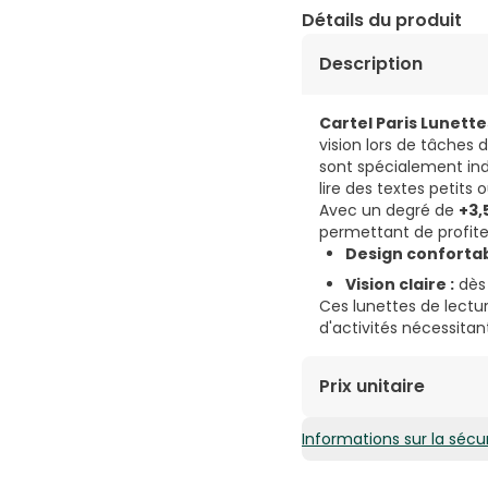
Détails du produit
Description
Cartel Paris Lunett
vision lors de tâches 
sont spécialement ind
lire des textes petits
Avec un degré de
+3,
permettant de profiter 
Design confortabl
Vision claire :
dès 
Ces lunettes de lect
d'activités nécessitan
Prix unitaire
Informations sur la sécur
11,59€ / Unités