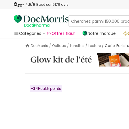
4,5
/5
Basé sur
9176
avis
Catégories
Offres flash
Notre marque
DocMorris
/
Optique
/
Lunettes
/
Lecture
/
Cartel Paris 
+
34
Health points