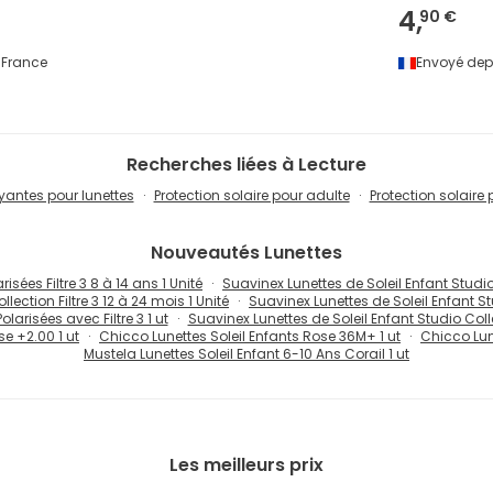
4,
90 €
France
Envoyé dep
Recherches liées à Lecture
oyantes pour lunettes
Protection solaire pour adulte
Protection solaire
Nouveautés
Lunettes
isées Filtre 3 8 à 14 ans 1 Unité
Suavinex Lunettes de Soleil Enfant Studio 
lection Filtre 3 12 à 24 mois 1 Unité
Suavinex Lunettes de Soleil Enfant Stu
larisées avec Filtre 3 1 ut
Suavinex Lunettes de Soleil Enfant Studio Collec
se +2.00 1 ut
Chicco Lunettes Soleil Enfants Rose 36M+ 1 ut
Chicco Lune
Mustela Lunettes Soleil Enfant 6-10 Ans Corail 1 ut
Les meilleurs prix