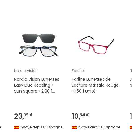
Nordic Vision
Farline
N
Nordic Vision Lunettes
Farline Lunettes de
L
Easy Duo Reading +
Lecture Marsala Rouge
N
Sun Square +2,00 1
+1.50 1 Unité
Unité
23,
10,
99 €
54 €
e
Envoyé depuis:
Espagne
Envoyé depuis:
Espagne