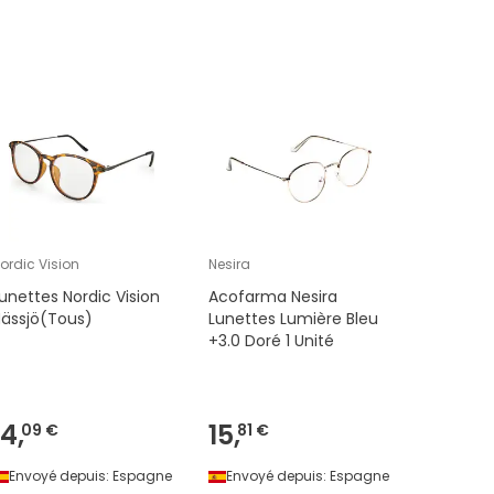
ordic Vision
Nesira
Cartel Par
unettes Nordic Vision
Acofarma Nesira
Cartel L
ässjö(Tous)
Lunettes Lumière Bleu
Madame
+3.0 Doré 1 Unité
14,
15,
09 €
81 €
Envoyé depuis:
Espagne
Envoyé depuis:
Espagne