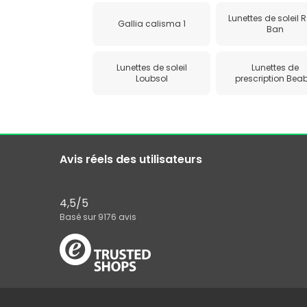
Lunettes de soleil 
Gallia calisma 1
Ban
Lunettes de soleil
Lunettes de
Loubsol
prescription Bea
Avis réels des utilisateurs
4,5
/5
Basé sur
9176
avis