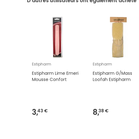
D’autres utilisateurs ont également acheté
Estipharm
Estipharm
Estipharm Lime Emeri
Estipharm G/Mass
Mousse Confort
Loofah Estipharm
3,
8,
43 €
38 €