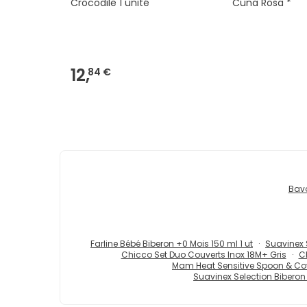
Crocodile 1 unité
Cuna Rosa *
12,
84 €
Bavo
Farline Bébé Biberon +0 Mois 150 ml 1 ut
Suavinex S
Chicco Set Duo Couverts Inox 18M+ Gris
C
Mam Heat Sensitive Spoon & Cove
Suavinex Selection Biberon 