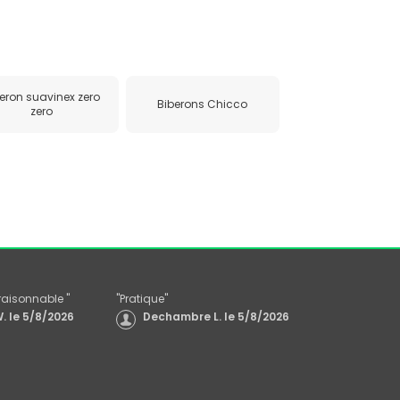
eron suavinex zero
Biberons Chicco
zero
x raisonnable
"
"
Pratique
"
.
le
5/8/2026
Dechambre L.
le
5/8/2026