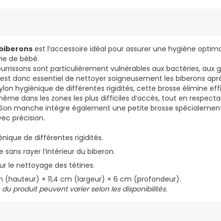
 biberons
est l’accessoire idéal pour assurer une hygiène optim
vie de bébé.
ourrissons sont particulièrement vulnérables aux bactéries, aux
 est donc essentiel de nettoyer soigneusement les biberons aprè
ylon hygiénique de différentes rigidités, cette brosse élimine ef
 même dans les zones les plus difficiles d’accès, tout en respecta
n. Son manche intègre également une petite brosse spécialeme
vec précision.
énique de différentes rigidités.
sans rayer l’intérieur du biberon.
ur le nettoyage des tétines.
 (hauteur) × 11,4 cm (largeur) × 6 cm (profondeur).
 du produit peuvent varier selon les disponibilités.