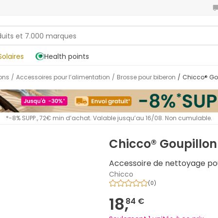
Solaires
Health points
sons
/
Accessoires pour l’alimentation
/
Brosse pour biberon
/
Chicco® Go
*-8% SUPP., 72€ min d’achat. Valable jusqu’au 16/08. Non cumulable.
Chicco® Goupillon 
Accessoire de nettoyage pour
Chicco
(
0
)
18,
84 €