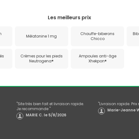
Les meilleurs prix
n
Chauffe-biberons
Bib
Mélatonine 1 mg
Chicco
és
Crèmes pour les pieds
Ampoules anti-âge
Neutrogena®
Xhekpon®
"
Site très bien fait et livraison rapide.
"
Livraison rapide. Pri
Je recommande
"
Marie-Jeanne W
MARIE C.
le
5/8/2026