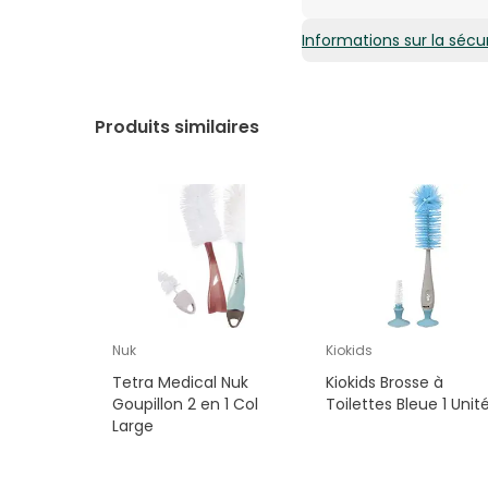
Informations sur la sécur
18,84€ / Unités
Produits similaires
Nuk
Kiokids
Tetra Medical Nuk
Kiokids Brosse à
Goupillon 2 en 1 Col
Toilettes Bleue 1 Unit
Large