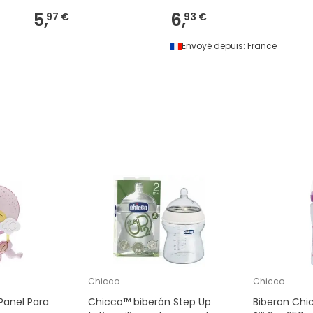
5,
6,
97 €
93 €
Envoyé depuis:
France
Chicco
Chicco
Panel Para
Chicco™ biberón Step Up
Biberon Chi