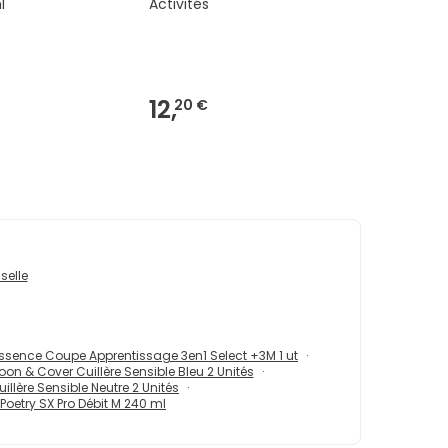
l
Activités
12,
20 €
selle
ssence Coupe Apprentissage 3en1 Select +3M 1 ut
on & Cover Cuillère Sensible Bleu 2 Unités
llère Sensible Neutre 2 Unités
Poetry SX Pro Débit M 240 ml