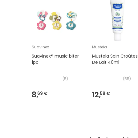
Suavinex
Mustela
Suavinex® music biter
Mustela Soin Croûtes
1pc
De Lait 40ml
(
5
)
(
55
)
8,
12,
69 €
59 €