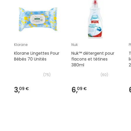
Klorane
Nuk
P
Klorane Lingettes Pour
Nuk™ détergent pour
T
Bébés 70 Unités
flacons et tétines
l
380ml
2
(
75
)
(
60
)
3,
6,
09 €
09 €