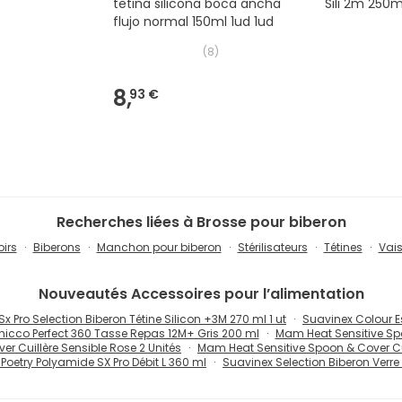
tetina silicona boca ancha
Sili 2m 250m
flujo normal 150ml 1ud 1ud
(
8
)
8,
93 €
Recherches liées à Brosse pour biberon
irs
Biberons
Manchon pour biberon
Stérilisateurs
Tétines
Vais
Nouveautés
Accessoires pour l’alimentation
x Pro Selection Biberon Tétine Silicon +3M 270 ml 1 ut
Suavinex Colour E
hicco Perfect 360 Tasse Repas 12M+ Gris 200 ml
Mam Heat Sensitive Spo
r Cuillère Sensible Rose 2 Unités
Mam Heat Sensitive Spoon & Cover Cui
Poetry Polyamide SX Pro Débit L 360 ml
Suavinex Selection Biberon Verre 