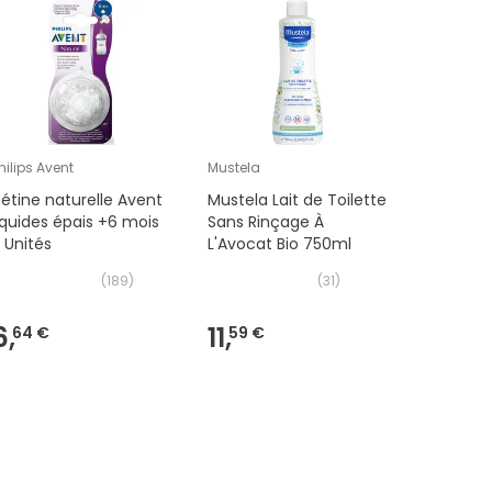
hilips Avent
Mustela
Mustela
étine naturelle Avent
Mustela Lait de Toilette
Mustela 
iquides épais +6 mois
Sans Rinçage À
Massage
 Unités
L'Avocat Bio 750ml
(
189
)
(
31
)
6,
11,
12,
64 €
59 €
39 €