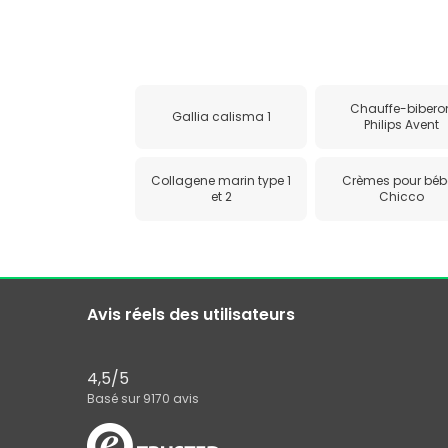
Chauffe-bibero
Gallia calisma 1
Philips Avent
Collagene marin type 1
Crèmes pour béb
et 2
Chicco
Avis réels des utilisateurs
4,5
/5
Basé sur
9170
avis