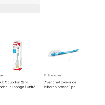
uk
Philips Avent
DrBrowns
uk Goupillon 2En1
Avent nettoyeur de
Dr Brown'
mbout Eponge 1 Unité
biberon brosse 1 pc
Colour C
Brush