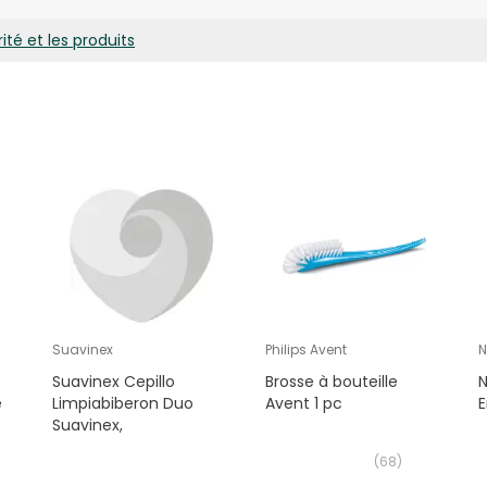
ité et les produits
Suavinex
Philips Avent
N
Suavinex Cepillo
Brosse à bouteille
N
é
Limpiabiberon Duo
Avent 1 pc
E
Suavinex,
(
68
)