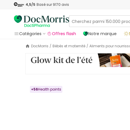
4,5
/5
Basé sur
9170
avis
Catégories
Offres flash
Notre marque
DocMorris
/
Bébés et maternité
/
Aliments pour nourris
+
56
Health points