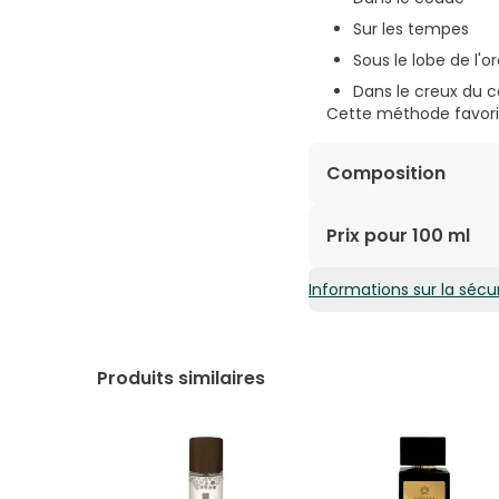
Sur les tempes
Sous le lobe de l'or
Dans le creux du 
Cette méthode favoris
Composition
Alcohol Denat., Aqua 
Prix pour 100 ml
Isomethyl Ionone, Linal
Informations sur la sécur
11,70€ / 100 ml
Produits similaires