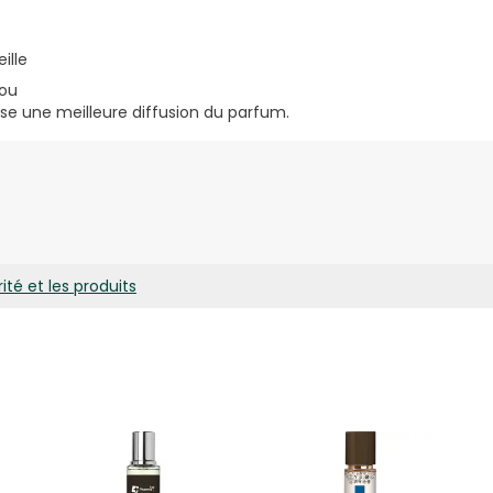
eille
cou
e une meilleure diffusion du parfum.
(Water), Parfum (Fragrance), Coumarin, Limonene, Hydroxycitron
ool, Citral, Cinnamal, Eugenol.
ité et les produits