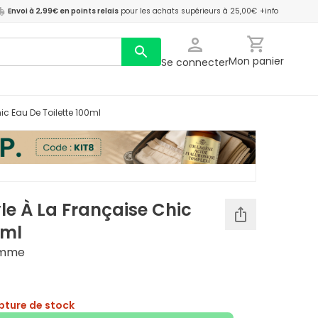
Envoi à 2,99€ en points relais
pour les achats supérieurs à 25,00€
+info
Mon panier
Se connecter
hic Eau De Toilette 100ml
yle À La Française Chic
0ml
omme
pture de stock