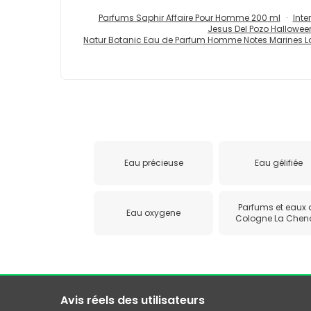
Parfums Saphir Affaire Pour Homme 200 ml
Inte
Jesus Del Pozo Hallowee
Natur Botanic Eau de Parfum Homme Notes Marines La
Eau précieuse
Eau gélifiée
Parfums et eaux 
Eau oxygene
Cologne La Chen
Avis réels des utilisateurs