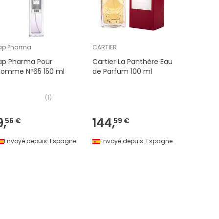
ap Pharma
CARTIER
Green Bot
ap Pharma Pour
Cartier La Panthère Eau
Green Bo
Homme Nº65 150 ml
de Parfum 100 ml
Wood Ea
Homme 
(
1
)
9,
144,
14,
56 €
59 €
99 €
Envoyé depuis:
Espagne
Envoyé depuis:
Espagne
Envoyé 