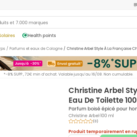
Solaires
Health points
orps
/
Parfums et eaux de Cologne
/
Christine Arbel Style À La Française C
*-8% SUPP., 72€ min d’achat. Valable jusqu’au 16/08. Non cumulable.
Christine Arbel St
Eau De Toilette 10
Parfum boisé épicé pour h
Christine Arbel
·
100 ml
(
0
)
Produit temporairement en ru