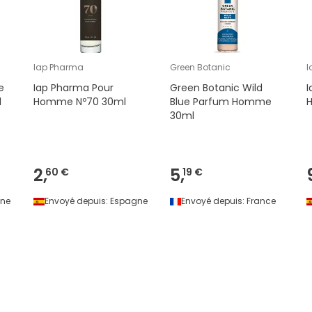
Iap Pharma
Green Botanic
I
e
Iap Pharma Pour
Green Botanic Wild
I
l
Homme Nº70 30ml
Blue Parfum Homme
30ml
2,
5,
60 €
19 €
ne
Envoyé depuis:
Espagne
Envoyé depuis:
France