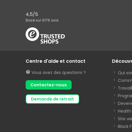
4,5
/5
Basé sur
9176
avis
Centre d'aide et contact
Découv
Vous avez des questions ?
Qui s
Commen
Contactez-nous
Travai
Progra
demande de retrait
Devene
Health
Site we
Black 