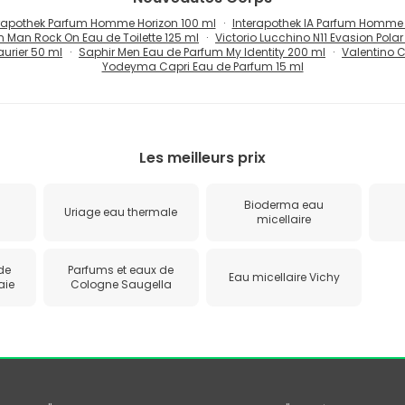
rapothek Parfum Homme Horizon 100 ml
Interapothek IA Parfum Homme
n Man Rock On Eau de Toilette 125 ml
Victorio Lucchino N11 Evasion Polar
urier 50 ml
Saphir Men Eau de Parfum My Identity 200 ml
Valentino C
Yodeyma Capri Eau de Parfum 15 ml
Les meilleurs prix
Bioderma eau
Uriage eau thermale
micellaire
de
Parfums et eaux de
Eau micellaire Vichy
aie
Cologne Saugella