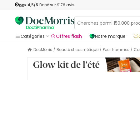
4,5
/5
Basé sur
9176
avis
Catégories
Offres flash
Notre marque
DocMorris
/
Beauté et cosmétique
/
Pour hommes
/
C