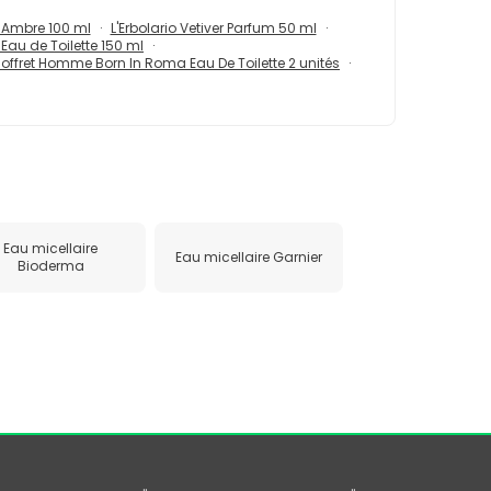
 Ambre 100 ml
L'Erbolario Vetiver Parfum 50 ml
 Eau de Toilette 150 ml
offret Homme Born In Roma Eau De Toilette 2 unités
Eau micellaire
Eau micellaire Garnier
Bioderma