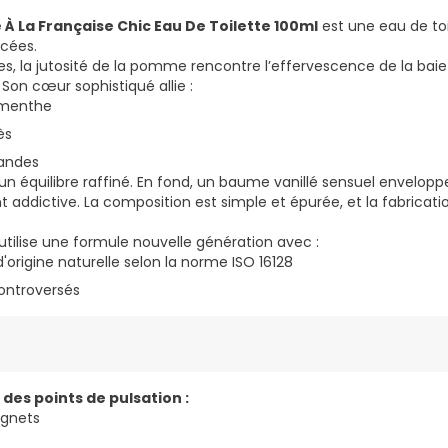
e À La Française Chic Eau De Toilette 100ml
est une eau de t
icées.
s, la jutosité de la pomme rencontre l’effervescence de la baie 
. Son cœur sophistiqué allie :
a menthe
ès
andes
n équilibre raffiné. En fond, un baume vanillé sensuel envelopp
t addictive. La composition est simple et épurée, et la fabricat
utilise une formule nouvelle génération avec :
'origine naturelle selon la norme ISO 16128
ontroversés
des points de pulsation :
oignets