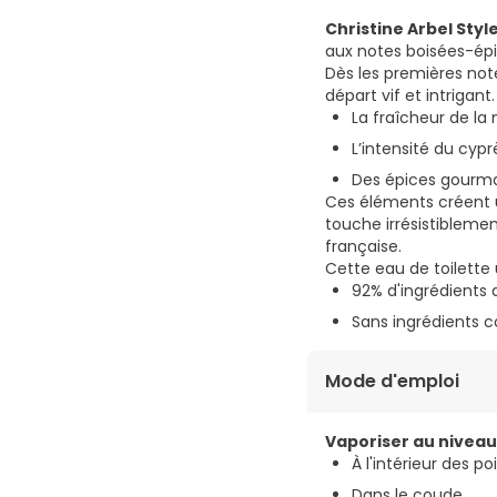
Christine Arbel Styl
aux notes boisées-ép
Dès les premières note
départ vif et intrigant
La fraîcheur de l
L’intensité du cypr
Des épices gourm
Ces éléments créent u
touche irrésistiblemen
française.
Cette eau de toilette 
92% d'ingrédients d
Sans ingrédients c
Mode d'emploi
Vaporiser au niveau 
À l'intérieur des p
Dans le coude