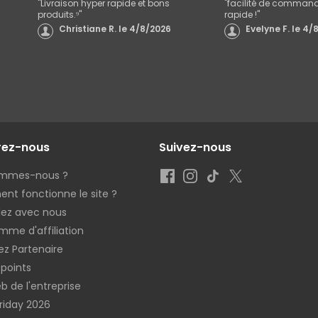
"
Livraison hyper rapide et bons
"
facilité de commande
produits.⁹
"
rapide !
"
Christiane R.
le
4/8/2026
Evelyne F.
le
4/8
rez-nous
Suivez-nous
ommes-nous ?
t fonctionne le site ?
llez avec nous
mme d'affiliation
z Partenaire
 points
b de l'entreprise
Friday 2026