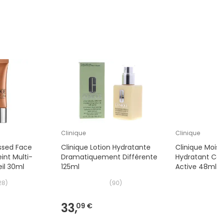
Clinique
Clinique
ssed Face
Clinique Lotion Hydratante
Clinique Moi
int Multi-
Dramatiquement Différente
Hydratant C
eil 30ml
125ml
Active 48ml
28
)
(
90
)
33,
09 €