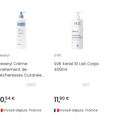
exeryl
SVR
Dexeryl
Dexeryl Crème
SVR Xerial 10 Lait Corps
Ducray 
Traitement de
400ml
Émollien
Sécheresses Cutanées
500 g
(
260
)
(
87
)
10,
11,
5,
54 €
90 €
93 €
Envoyé depuis:
France
Envoyé depuis:
France
Envoyé 