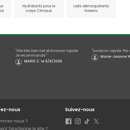
our
Hydratants pour le
Laits démaquillants
oz
corps Clinique
Galenic
"
Site très bien fait et livraison rapide.
"
Livraison rapide. Pri
Je recommande
"
Marie-Jeanne W
MARIE C.
le
5/8/2026
rez-nous
Suivez-nous
ommes-nous ?
t fonctionne le site ?