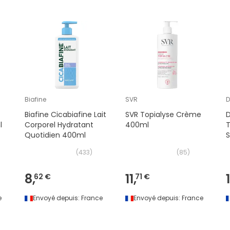
Biafine
SVR
D
Biafine Cicabiafine Lait
SVR Topialyse Crème
l
Corporel Hydratant
400ml
Quotidien 400ml
(
433
)
(
85
)
8,
11,
62 €
71 €
e
Envoyé depuis:
France
Envoyé depuis:
France