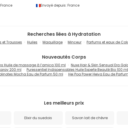
France
Envoyé depuis:
France
Recherches liées à Hydratation
s et Trousses
Huiles
Maquillage
Minceur
Parfums et eaux de Co
Nouveautés
Corps
s Huile de massage à l’arnica 100 ml
Nuxe Hair & Skin Sensual Era Go
Spray 200 ml
Puressentiel Indispensables Huile Experte Beauté Bio 100 ml
olinotes Mocha Eau de Parfum 50 ml
Hei Poa Power Heiva Eau de Parfu
Les meilleurs prix
Elixir du suedois
Savon lait de chèvre