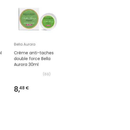
Bella Aurora
l
Crème anti-taches
double force Bella
Aurora 30ml
(
69
)
8,
48 €