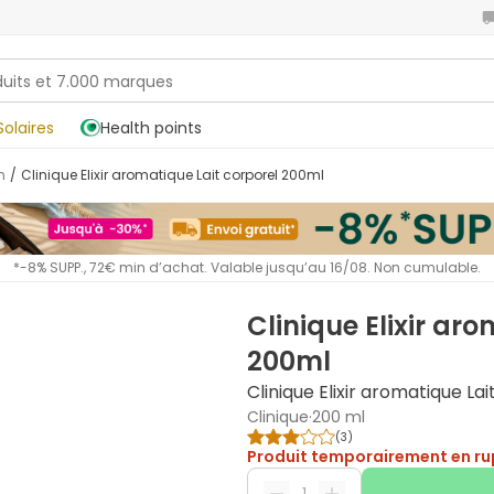
Solaires
Health points
n
/
Clinique Elixir aromatique Lait corporel 200ml
*-8% SUPP., 72€ min d’achat. Valable jusqu’au 16/08. Non cumulable.
Clinique Elixir ar
200ml
Clinique Elixir aromatique La
Clinique
·
200 ml
(
3
)
Produit temporairement en ru