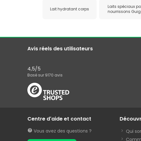
Laits spéciaux p
Lait hydratant corps
nourrissons Guig
Avis réels des utilisateurs
4,5
/5
Basé sur
9170
avis
Centre d'aide et contact
Découv
Vous avez des questions ?
Qui s
Commen