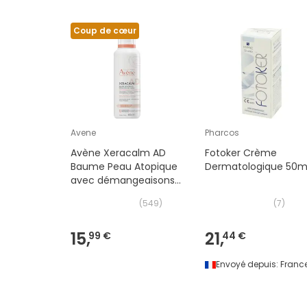
Coup de cœur
Avene
Pharcos
Avène Xeracalm AD
Fotoker Crème
Baume Peau Atopique
Dermatologique 50m
avec démangeaisons
400 ml
(
549
)
(
7
)
15,
21,
99 €
44 €
Envoyé depuis:
Franc