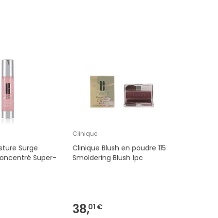
Clinique
sture Surge
Clinique Blush en poudre 115
oncentré Super-
Smoldering Blush 1pc
38,
01 €