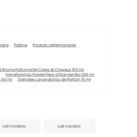
logne
Poitrine
Produits raffermissants
ld Brume Parfumante Corps et Cheveux 100 ml
Sanoflore Eau Florale Fleur d'Oranger Bio 200 ml
m 50 ml
Solinotes Lavande Eau de Parfum 15 ml
Lait modilac
Lait novalac