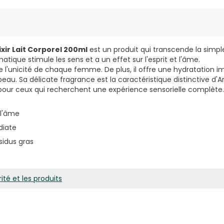
ixir Lait Corporel 200ml
est un produit qui transcende la simpl
atique stimule les sens et a un effet sur l'esprit et l'âme.
re l'unicité de chaque femme. De plus, il offre une hydratation 
peau. Sa délicate fragrance est la caractéristique distinctive d'Ar
l pour ceux qui recherchent une expérience sensorielle complète.
t l'âme
diate
sidus gras
e
ité et les produits