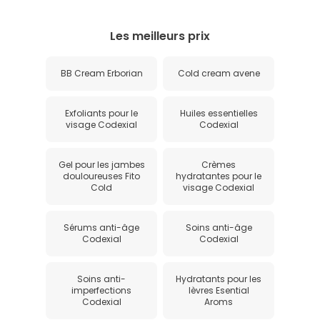
Les meilleurs prix
BB Cream Erborian
Cold cream avene
Exfoliants pour le
Huiles essentielles
visage Codexial
Codexial
Gel pour les jambes
Crèmes
douloureuses Fito
hydratantes pour le
Cold
visage Codexial
Sérums anti-âge
Soins anti-âge
Codexial
Codexial
Soins anti-
Hydratants pour les
imperfections
lèvres Esential
Codexial
Aroms