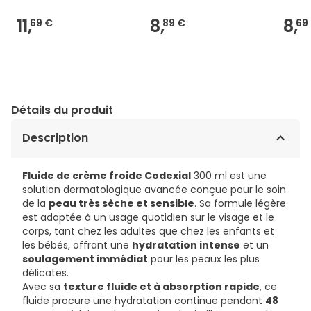
11,
8,
8,
69 €
89 €
69
Détails du produit
Description
Fluide de crème froide Codexial
300 ml est une
solution dermatologique avancée conçue pour le soin
de la
peau très sèche et sensible
. Sa formule légère
est adaptée à un usage quotidien sur le visage et le
corps, tant chez les adultes que chez les enfants et
les bébés, offrant une
hydratation intense
et un
soulagement immédiat
pour les peaux les plus
délicates.
Avec sa
texture fluide et à absorption rapide
, ce
fluide procure une hydratation continue pendant
48