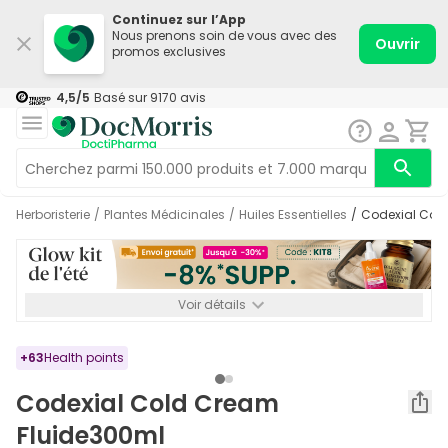
Continuez sur l’App
Nous prenons soin de vous avec des
Ouvrir
promos exclusives
4,5
/5
Basé sur
9170
avis
Herboristerie
/
Plantes Médicinales
/
Huiles Essentielles
/
Codexial Co
Voir détails
*-8% SUPP., 72€ min d’achat. Valable jusqu’au 16/08. Non
cumulable.
+
63
Health points
Codexial Cold Cream
Fluide300ml