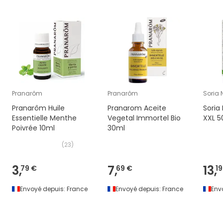
Pranarôm
Pranarôm
Soria 
Pranarôm Huile
Pranarom Aceite
Soria 
Essentielle Menthe
Vegetal Immortel Bio
XXL 5
Poivrée 10ml
30ml
(
23
)
3,
7,
13,
79 €
69 €
19
Envoyé depuis:
France
Envoyé depuis:
France
Env