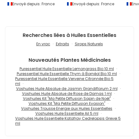
Envoyé depuis:
France
Envoyé depuis:
France
Env
Recherches liées à Huiles Essentielles
En vrac
Extraits
Sirops Naturels
Nouveautés
Plantes Médicinales
Puressentiel Huile Essentielle Lemongrass Bio 10 ml
Puressentiel Huile Essentielle Thym à Bornéol Bio 10 ml
Puressentiel Huile Essentielle Verveine Citronnée Bio 5
ml
Voshuiles Huile Absolue de Jasmin Grandiflorum 2 ml
Voshuiles Huile Absolue de Rose de Damas 1 ml
Voshuiles Kit "Ma Petite Diffusion Sapin de Noël"
Voshuiles Kit "Ma Petite Diffusion Evasion"
Voshuiles Trousse Energie aux Huiles Essentielles
Voshuiles Huile Essentielle Ail 5 ml
Voshuiles Huile Essentielle Katafray Cedrelopsis Grevei 5
ml