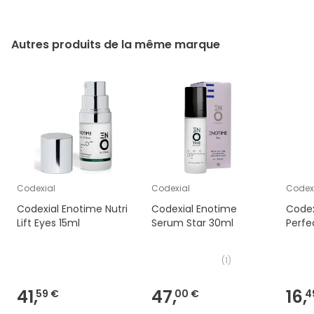
Autres produits de la même marque
Codexial
Codexial
Codex
Codexial Enotime Nutri
Codexial Enotime
Codex
Lift Eyes 15ml
Serum Star 30ml
Perfe
(
1
)
41,
47,
16,
59 €
00 €
4