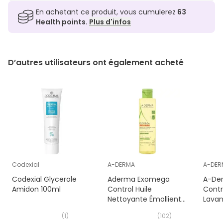
En achetant ce produit, vous cumulerez
63
Health points.
Plus d'infos
D’autres utilisateurs ont également acheté
Codexial
A-DERMA
A-DER
Codexial Glycerole
Aderma Exomega
A-De
Amidon 100ml
Control Huile
Contr
Nettoyante Émolliente
Lavan
200ml
500m
(
1
)
(
102
)