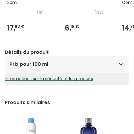
30ml
Comp
(
16
)
(
138
)
17,
6,
14,
62 €
18 €
7
Détails du produit
Prix pour 100 ml
Informations sur la sécurité et les produits
219,98€ / 100 ml
Produits similaires