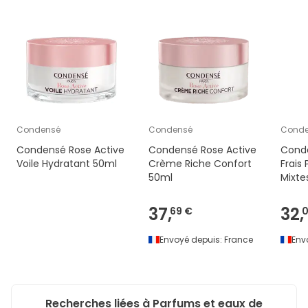
Condensé
Condensé
Conde
Condensé Rose Active
Condensé Rose Active
Cond
Voile Hydratant 50ml
Crème Riche Confort
Frais 
50ml
Mixte
37,
32,
69 €
0
Envoyé depuis:
France
Env
Recherches liées à Parfums et eaux de