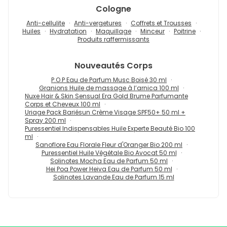
Cologne
Anti-cellulite
Anti-vergetures
Coffrets et Trousses
Huiles
Hydratation
Maquillage
Minceur
Poitrine
Produits raffermissants
Nouveautés
Corps
P.O.P Eau de Parfum Musc Boisé 30 ml
Granions Huile de massage à l’arnica 100 ml
Nuxe Hair & Skin Sensual Era Gold Brume Parfumante
Corps et Cheveux 100 ml
Uriage Pack Bariésun Crème Visage SPF50+ 50 ml +
Spray 200 ml
Puressentiel Indispensables Huile Experte Beauté Bio 100
ml
Sanoflore Eau Florale Fleur d'Oranger Bio 200 ml
Puressentiel Huile Végétale Bio Avocat 50 ml
Solinotes Mocha Eau de Parfum 50 ml
Hei Poa Power Heiva Eau de Parfum 50 ml
Solinotes Lavande Eau de Parfum 15 ml