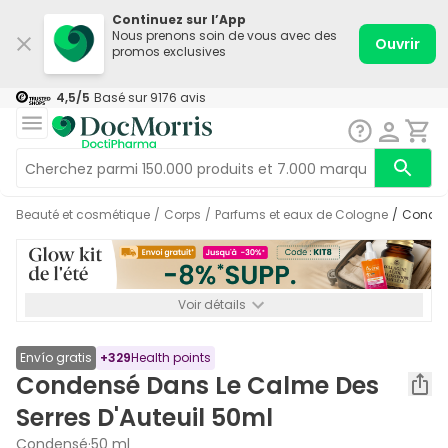
Continuez sur l’App
Nous prenons soin de vous avec des
Ouvrir
promos exclusives
4,5
/5
Basé sur
9176
avis
Beauté et cosmétique
/
Corps
/
Parfums et eaux de Cologne
/
Conde
Voir détails
*-8% SUPP., 72€ min d’achat. Valable jusqu’au 16/08. Non
cumulable.
Envío gratis
+
329
Health points
Condensé Dans Le Calme Des
Serres D'Auteuil 50ml
Condensé
·
50 ml