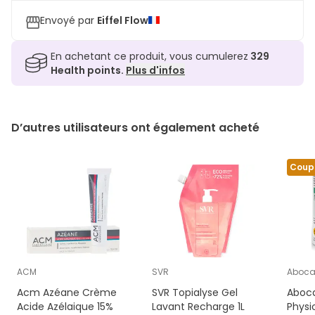
Envoyé par
Eiffel Flow
En achetant ce produit, vous cumulerez
329
Health points.
Plus d'infos
D’autres utilisateurs ont également acheté
Coup
ACM
SVR
Aboc
Acm Azéane Crème
SVR Topialyse Gel
Aboca
Acide Azélaique 15%
Lavant Recharge 1L
Physi