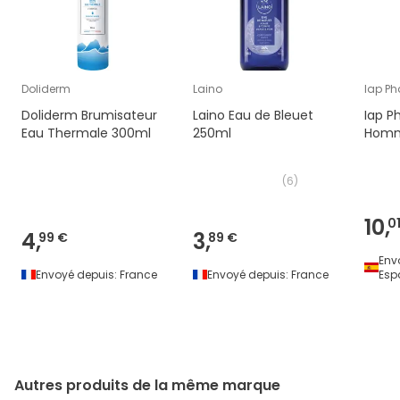
Doliderm
Laino
Iap P
Doliderm Brumisateur
Laino Eau de Bleuet
Iap P
Eau Thermale 300ml
250ml
Homm
(
6
)
10,
0
4,
3,
99 €
89 €
Env
Envoyé depuis:
France
Envoyé depuis:
France
Esp
Autres produits de la même marque