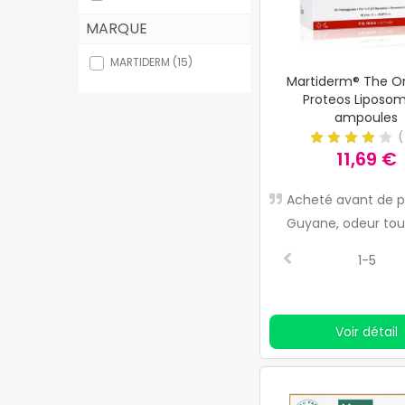
MARQUE
Optique
MARTIDERM (15)
Orthopédie
Martiderm® The Or
Proteos Liposom
Herboristerie
ampoules
Cosmétiques naturels
11,69 €
Marques
Acheté avant de pa
Top ventes
Guyane, odeur tout
acceptable
Health points
1-5
Blog
Voir détail