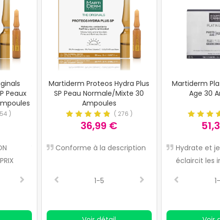
ginals
Martiderm Proteos Hydra Plus
Martiderm Pl
SP Peaux
SP Peau Normale/Mixte 30
Age 30 
Ampoules
Ampoules
54
)
(
276
)
36,99 €
51,
ON
Il laisse la peau plus
Conforme à la description
Indispensables dans
Je l'ai de nouveau
Hydrate et je
PRIX
lumineuse, je l'utilise
routine quotidienne, i
comme sérum p
éclaircit les
régulièrement
laissent la peau en p
protection solair
2-5
1-5
3-5
2-5
1
forme
supplémentaire
Voir détail
Voir 