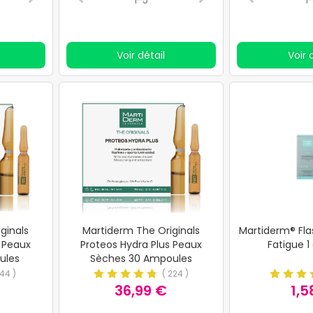
2-5
1-5
3-5
2-5
1
ise depuis
améliore beaucoup le
de 30.
is
 les
Voir détail
Voir 
tiderm
ge. En
Diamants
us
l'étale
est
dement.
e dans
oule me
s) est
ginals
Martiderm The Originals
Martiderm® Fla
 ou
s Peaux
Proteos Hydra Plus Peaux
Fatigue 
ules
Sèches 30 Ampoules
 je le
44
)
(
224
)
e sans
36,99 €
1,5