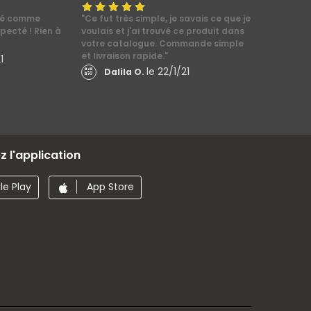
ssé comme
"Ce fut très simple, je savais ce que je
specté ! Rien à
voulais et j'ai trouvé ce produit dans
votre catalogue. Commande simple
et livraison rapide."
1
le 22/1/21
Dalila O.
 l'application
e Play
App Store