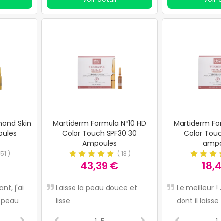
mond Skin
Martiderm Formula Nº10 HD
Martiderm Fo
oules
Color Touch SPF30 30
Color Touc
Ampoules
ampo
(
51
)
(
13
)
43,39 €
18,
nt, j'ai
Il fonctionne vraiment et
Laisse la peau douce et
Il est très bon et se
Très bon produit,
Le meilleur !
 peau
laisse votre peau lumineuse
lisse
remarque après peu
et donne de la cou
dont il laiss
lus
et lisse.
temps d'utilisation, il
aussi une protect