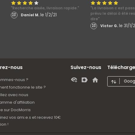
"Recherche aisée, livraison rapide."
"La livraison c est pa
prévu le délai à été re
le 1/2/21
Daniel M.
dire"
le 31/1/2
Victor G.
rez-nous
Suivez-nous
Téléchargez
sommes-nous ?
Googl
nt fonctionne le site ?
illez avec nous
amme d'affiliation
e sur DocMorris
inez vos ami.e.s et recevez 10€
ion !