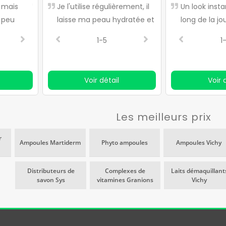
, mais
Les ampoules sont très
Je l'utilise régulièrement, il
Je les adore, ils laisse
Éclaircit et rajeu
Un look inst
 peu
hydratantes
laisse ma peau hydratée et
peau très hydratée s
Très efficace, a
long de la jou
lumineuse, et il est très
effet gras et sentent
seulement quel
essentiel d'a
2-5
1-5
3-5
2-5
1
efficace
bon. Je les ai déjà e
ampoules, son ef
pour toute s
et je les recommand
déjà perceptible. J
nous voulon
vivement pour préven
de façon saisonn
peau radieus
Voir détail
Voir 
rides et raffermir la 
depuis quelque 
alternance avec
Les meilleurs prix
r
Ampoules Martiderm
Phyto ampoules
Ampoules Vichy
Distributeurs de
Complexes de
Laits démaquillant
savon Sys
vitamines Granions
Vichy