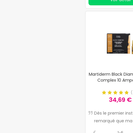
Martiderm Black Dia
Complex 10 Amp
34,69 €
Dès le premier insta
remarqué que ma
était plus lisse et p