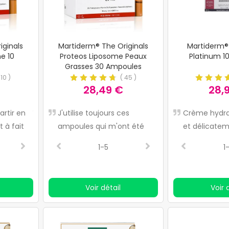
iginals
Martiderm® The Originals
Martiderm®
e 10
Proteos Liposome Peaux
Platinum 1
Grasses 30 Ampoules
(
10
)
(
45
)
28,49 €
28,
rtir en
Nous avons
J'utilise toujours ces
AMPOULES FANTASTIQ
JE L'UTILISE DEPUI
Crème hydra
 à fait
malheureusement eu des
ampoules qui m'ont été
DONNEZ À VOTRE VIS
LONGTEMPS, IL LA
et délicate
piqures de moustiques !
recommandées par un
ASPECT LUMINEUX
PEAU PARFAITE
à la fleur d'o
2-5
1-5
3-5
2-5
1
dermatologue, elles laissent
la peau lumineuse et
fraîche et réduisent la
Voir détail
Voir 
graisse des peaux grasses