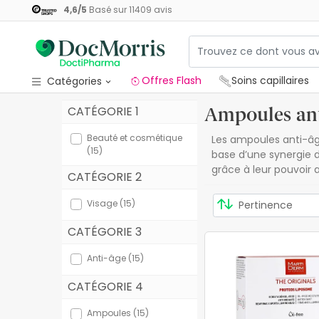
4,6
/
5
Basé sur
11409
avis
Offres Flash
Soins capillaires
Catégories
Ampoules ant
CATÉGORIE 1
Offres Flash
Beauté et cosmétique
Les ampoules anti-âge
Soins capillaires
(15)
base d’une synergie d
grâce à leur pouvoir 
Coffrets cadeaux
CATÉGORIE 2
Beauté et cosmétique
Visage (15)
Santé
CATÉGORIE 3
Hygiène
Anti-âge (15)
CATÉGORIE 4
Diététique
Ampoules (15)
Bébés et maternité