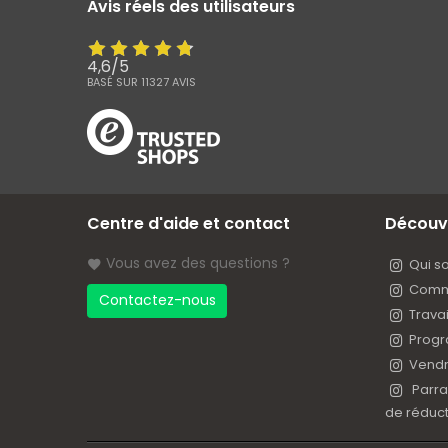
Avis réels des utilisateurs
4,6
/
5
BASÉ SUR
11327
AVIS
Centre d'aide et contact
Découv
Vous avez des questions ?
Qui 
Comme
Contactez-nous
Trava
Progr
Vendr
Parra
de réduct