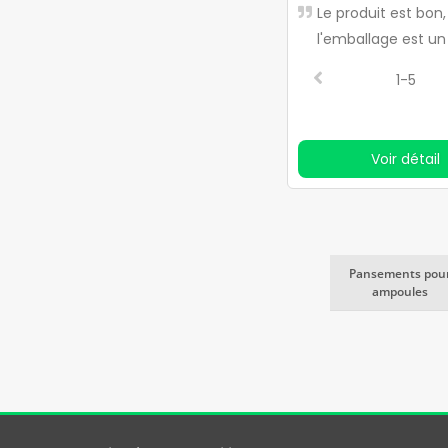
Le produit est bon
l'emballage est un
compliqué
1-5
Voir détail
Pansements pou
ampoules