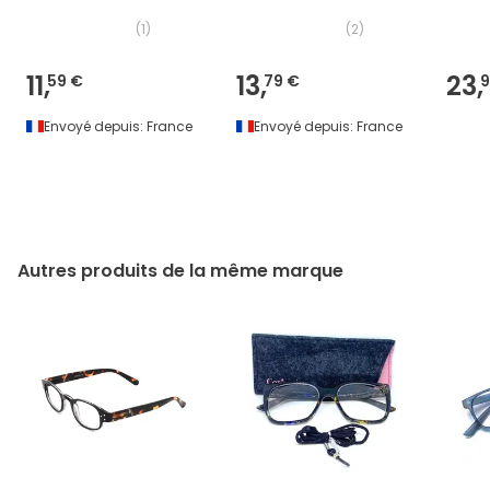
Unité
(
1
)
(
2
)
11,
13,
23,
59 €
79 €
9
Envoyé depuis:
France
Envoyé depuis:
France
Autres produits de la même marque