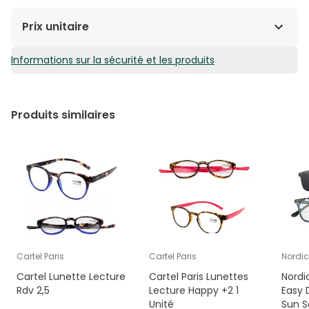
Prix unitaire
Informations sur la sécurité et les produits
14,13€ / Unités
Produits similaires
Cartel Paris
Cartel Paris
Nordic
Cartel Lunette Lecture
Cartel Paris Lunettes
Nordi
Rdv 2,5
Lecture Happy +2 1
Easy 
Unité
Sun S