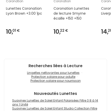
Coronation
Coronation
Coron
Lunettes Coronation
Coronation Lunettes
Coron
Lyon Brown +3.00 1pc
de lecture Smyrne
Liverp
écaille +150 +150
10,
10,
14,
01 €
22 €
2
Recherches liées à Lecture
Lingettes nettoyantes pour lunettes
Protection solaire pour adulte
Protection solaire pour nourrisson
Nouveautés
Lunettes
Suavinex Lunettes de Soleil Enfant Polarisées Filtre 3 8 à 14
ans 1 Unité
Suavinex Lunettes de Soleil Enfant Studio Collection Filtre