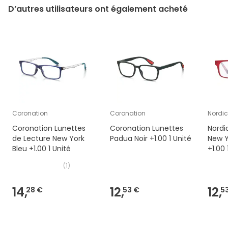
D’autres utilisateurs ont également acheté
Coronation
Coronation
Nordic
Coronation Lunettes
Coronation Lunettes
Nordi
de Lecture New York
Padua Noir +1.00 1 Unité
New Y
Bleu +1.00 1 Unité
+1.00 
(
1
)
14,
12,
12,
28 €
53 €
5