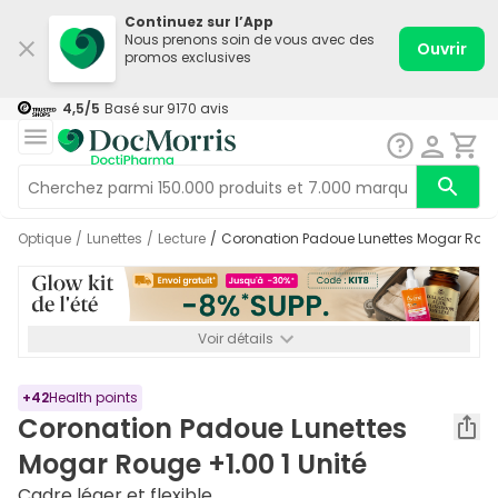
Continuez sur l’App
Nous prenons soin de vous avec des
Ouvrir
promos exclusives
4,5
/5
Basé sur
9170
avis
Optique
/
Lunettes
/
Lecture
/
Coronation Padoue Lunettes Mogar Rouge
Voir détails
*-8% SUPP., 72€ min d’achat. Valable jusqu’au 16/08. Non
cumulable.
+
42
Health points
Coronation Padoue Lunettes
Mogar Rouge +1.00 1 Unité
Cadre léger et flexible