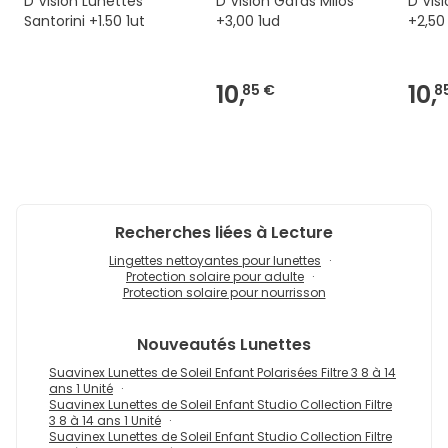
D Vision Lunettes
D Vision Gafas Milos
D Vis
Santorini +1.50 1ut
+3,00 1ud
+2,50
10,
10,
85 €
8
Recherches liées à Lecture
Lingettes nettoyantes pour lunettes
Protection solaire pour adulte
Protection solaire pour nourrisson
Nouveautés
Lunettes
Suavinex Lunettes de Soleil Enfant Polarisées Filtre 3 8 à 14
ans 1 Unité
Suavinex Lunettes de Soleil Enfant Studio Collection Filtre
3 8 à 14 ans 1 Unité
Suavinex Lunettes de Soleil Enfant Studio Collection Filtre