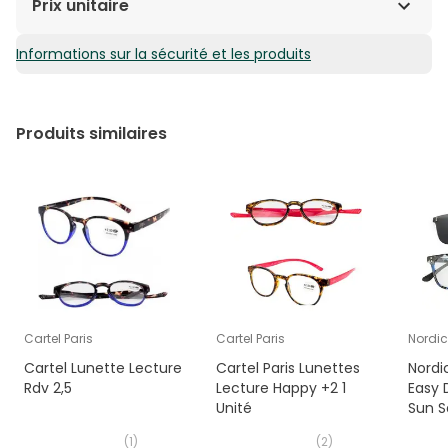
Prix unitaire
Informations sur la sécurité et les produits
10,85€ / Unités
Produits similaires
Cartel Paris
Cartel Paris
Nordic
Cartel Lunette Lecture
Cartel Paris Lunettes
Nordi
Rdv 2,5
Lecture Happy +2 1
Easy 
Unité
Sun S
Unité
(
1
)
(
2
)