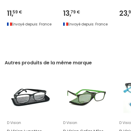
11,
13,
23,
59 €
79 €
9
Envoyé depuis:
France
Envoyé depuis:
France
Autres produits de la même marque
D Vision
D Vision
D Visi