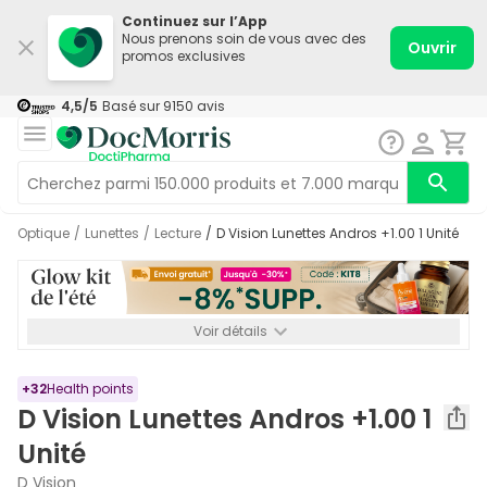
Continuez sur l’App
Nous prenons soin de vous avec des
Ouvrir
promos exclusives
4,5
/5
Basé sur
9150
avis
Optique
/
Lunettes
/
Lecture
/
D Vision Lunettes Andros +1.00 1 Unité
Voir détails
*-8% SUPP., 72€ min d’achat. Valable jusqu’au 16/08. Non
cumulable.
+
32
Health points
D Vision Lunettes Andros +1.00 1
Unité
D Vision