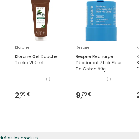
Klorane
Respire
K
Klorane Gel Douche
Respire Recharge
K
Tonka 200ml
Déodorant Stick Fleur
B
De Coton 50g
F
(
1
)
(
1
)
2,
9,
99 €
79 €
ité et les produits