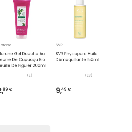
lorane
SVR
Bioderma
lorane Gel Douche Au
SVR Physiopure Huile
Bioderma
eurre De Cupuaçu Bio
Démaquillante 150ml
Eau Micel
euille De Figuier 200ml
Démaqui
2x500ml
(
2
)
(
23
)
2,
9,
18,
89 €
49 €
88 €