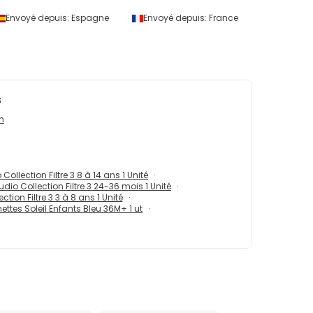
Envoyé depuis:
Espagne
Envoyé depuis:
France
Envoyé 
s
on
Collection Filtre 3 8 à 14 ans 1 Unité
dio Collection Filtre 3 24-36 mois 1 Unité
tion Filtre 3 3 à 8 ans 1 Unité
ttes Soleil Enfants Bleu 36M+ 1 ut