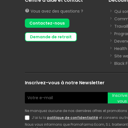
Centre d'aide et contact
Découv
Vous avez des questions ?
Qui s
Commen
Contactez-nous
Travai
Progra
demande de retrait
Devene
Health
Site we
Black 
Inscrivez-vous à notre Newsletter
Inscrive
vous
Ne manquez aucune de nos dernières offres et promotions ! 
J’ai lu la
politique de confidentialité
et consens au t
Nous vous informons que PromoFarma Ecom, S.L. traiteront