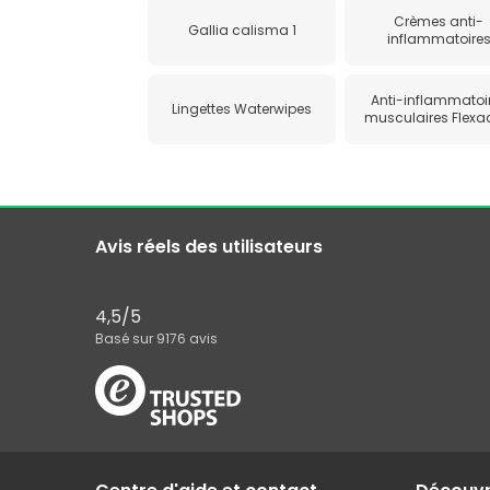
Crèmes anti-
Gallia calisma 1
inflammatoire
Anti-inflammatoi
Lingettes Waterwipes
musculaires Flexac
Avis réels des utilisateurs
4,5
/5
Basé sur
9176
avis