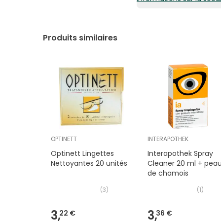
Produits similaires
OPTINETT
INTERAPOTHEK
Optinett Lingettes
Interapothek Spray
Nettoyantes 20 unités
Cleaner 20 ml + pea
de chamois
(
3
)
(
1
)
3,
3,
22 €
36 €