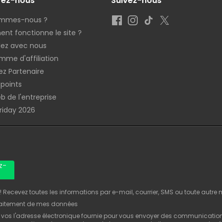
rez-nous
Suivez-nous
ommes-nous ?
t fonctionne le site ?
llez avec nous
mme d'affiliation
z Partenaire
 points
b de l'entreprise
Friday 2026
z-
Recevez toutes les informations par e-mail, courrier, SMS ou toute autre
raitement de mes données
 vos l'adresse électronique fournie pour vous envoyer des communicatio