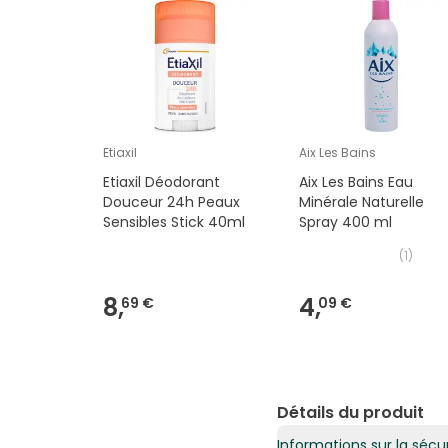
Etiaxil
Aix Les Bains
Etiaxil Déodorant
Aix Les Bains Eau
Douceur 24h Peaux
Minérale Naturelle
Sensibles Stick 40ml
Spray 400 ml
(
1
)
8,
4,
69 €
09 €
Détails du produit
Informations sur la sécur