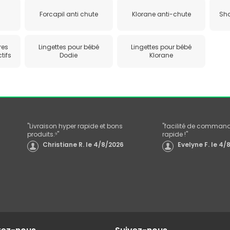
Forcapil anti chute
Klorane anti-chute
Sh
s
res
Lingettes pour bébé
Lingettes pour bébé
tifs
Dodie
Klorane
"
Livraison hyper rapide et bons
"
facilité de commande
produits.⁹
"
rapide !
"
Christiane R.
le
4/8/2026
Evelyne F.
le
4/8