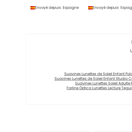
Envoyé depuis:
Espagne
Envoyé depuis:
Espag
Suavinex Lunettes de Soleil Enfant Polar
Suavinex Lunettes de Soleil Enfant Studio Col
Suavinex Lunettes Soleil Adulte Po
Farline Óptica Lunettes Lecture Tegui