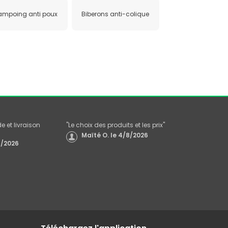
ampoing anti poux
Biberons anti-colique
 et livraison
"
Le choix des produits et les prix
"
Maïté O.
le
4/8/2026
/2026