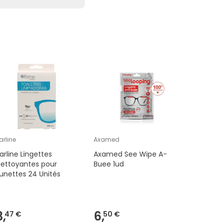
arline
Axamed
Steele
arline Lingettes
Axamed See Wipe A-
Steele Li
ettoyantes pour
Buee 1ud
Buée 30u
unettes 24 Unités
3,
6,
2,
47 €
50 €
95 €