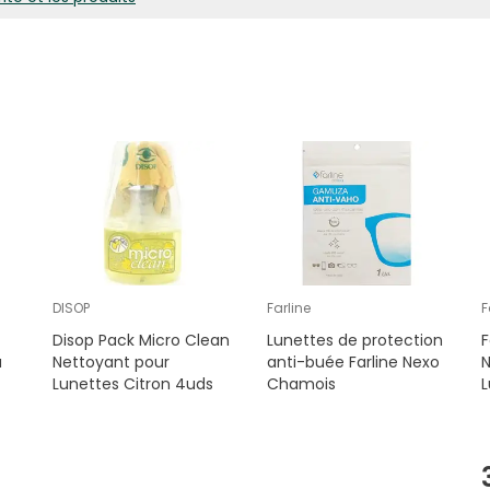
DISOP
Farline
F
Disop Pack Micro Clean
Lunettes de protection
F
u
Nettoyant pour
anti-buée Farline Nexo
N
Lunettes Citron 4uds
Chamois
L