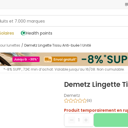
Solaires
Health points
pour lunettes
/
Demetz Lingette Tissu Anti-buée 1 Unité
*-8% SUPP., 72€ min d’achat. Valable jusqu’au 16/08. Non cumulable.
Demetz Lingette Ti
Demetz
(
0
)
Produit temporairement en ru