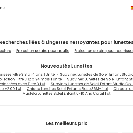
ne
Recherches liées à Lingettes nettoyantes pour lunette
Lecture
Protection solaire pour adulte
Protection solaire pour nourriss
Nouveautés
Lunettes
isées Filtre 3 8 à 14 ans 1 Unité
Suavinex Lunettes de Soleil Enfant Studio 
lection Filtre 3 12 à 24 mois 1 Unité
Suavinex Lunettes de Soleil Enfant Stu
larisées avec Filtre 3 1 ut
Suavinex Lunettes de Soleil Enfant Studio Collec
se +2.00 1 ut
Chicco Lunettes Soleil Enfants Rose 36M+ 1 ut
Chicco Lune
Mustela Lunettes Soleil Enfant 6-10 Ans Corail 1 ut
Les meilleurs prix