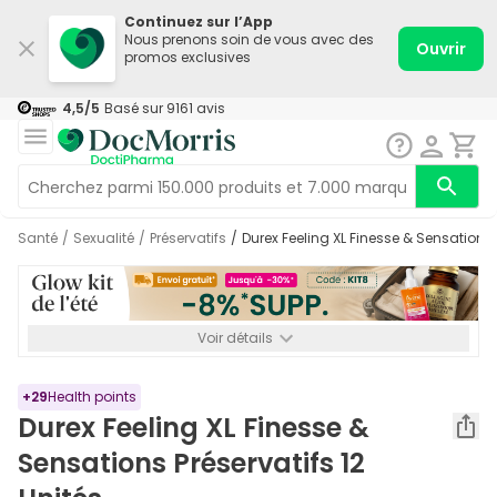
Continuez sur l’App
Nous prenons soin de vous avec des
Ouvrir
promos exclusives
4,5
/5
Basé sur
9161
avis
Santé
/
Sexualité
/
Préservatifs
/
Durex Feeling XL Finesse & Sensations 
Voir détails
*-8% SUPP., 72€ min d’achat. Valable jusqu’au 16/08. Non
cumulable.
+
29
Health points
Durex Feeling XL Finesse &
Sensations Préservatifs 12