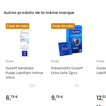
Autres produits de la même marque
Coup de cœur
Coup de cœur
Durex
Durex
Durex
Durex® Sensilube
Préservatifs Durex®
Durex
Fluide Lubrifiant Intime
Extra Safe 12pcs
Lubri
40ml
(
23
)
(
2
)
6,
9,
12,
79 €
79 €
5