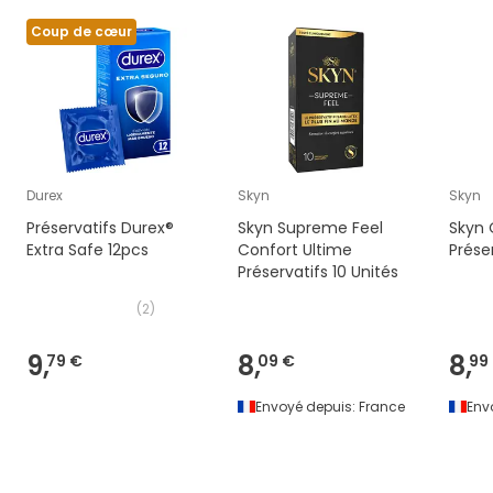
Coup de cœur
Durex
Skyn
Skyn
Préservatifs Durex®
Skyn Supreme Feel
Skyn 
Extra Safe 12pcs
Confort Ultime
Prése
Préservatifs 10 Unités
(
2
)
9,
8,
8,
79 €
09 €
99
Envoyé depuis:
France
Env