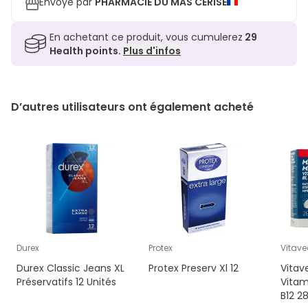
Envoyé par
PHARMACIE DU MAS CERISE
En achetant ce produit, vous cumulerez
29
Health points.
Plus d'infos
D’autres utilisateurs ont également acheté
Durex
Protex
Vitav
Durex Classic Jeans XL
Protex Preserv Xl 12
Vita
Préservatifs 12 Unités
Vitam
B12 