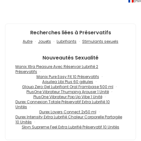
Env
Recherches liées à Préservatifs
Autre
Jouets
Lubrifiants
Stimulants sexuels
Nouveautés
Sexualité
Manix Xtra Pleasure Avec Réservoir Lubrifié 2
Préservatifs
Manix Pure Easy Fit 10 Préservatifs
Aquilea Libi Plus 60 gélules
Gloup Zero Gel Lubrifiant Oral Framboise 500 ml
PlusOne Vibrateur Thumping Arouser 1 Unité
PlusOne Vibrateur Pop Up Vibe 1 Unité
Durex Connexion Totale Préservatif Extra Lubrifié 10
Unités
Durex Lovers Connect 2x50 ml
Durex Intensity Extra Lubrifié Chaleur Corporelle Partagée
10 Unités
Skyn Supreme Feel Extra Lubrifié Préservatif 10 Unités