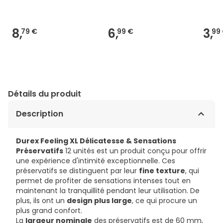
8,
6,
3,
79 €
99 €
99
Détails du produit
Description
Durex Feeling XL Délicatesse & Sensations
Préservatifs
12 unités est un produit conçu pour offrir
une expérience d'intimité exceptionnelle. Ces
préservatifs se distinguent par leur
fine texture
, qui
permet de profiter de sensations intenses tout en
maintenant la tranquillité pendant leur utilisation. De
plus, ils ont un
design plus large
, ce qui procure un
plus grand confort.
La
largeur nominale
des préservatifs est de 60 mm,