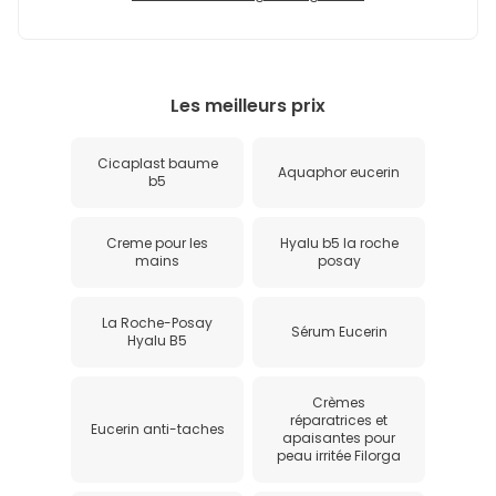
Les meilleurs prix
Cicaplast baume
Aquaphor eucerin
b5
Creme pour les
Hyalu b5 la roche
mains
posay
La Roche-Posay
Sérum Eucerin
Hyalu B5
Crèmes
réparatrices et
Eucerin anti-taches
apaisantes pour
peau irritée Filorga