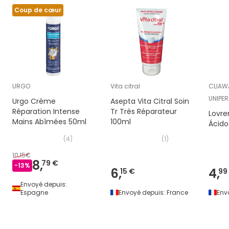
Coup de cœur
URGO
Vita citral
CLIAWA
UNIPE
Urgo Crème
Asepta Vita Citral Soin
Réparation Intense
Tr Très Réparateur
Lovren
Mains Abîmées 50ml
100ml
Ácido
(
4
)
(
1
)
10,15€
8,
79 €
-
13
%
6,
4,
15 €
99
Envoyé depuis:
Espagne
Envoyé depuis:
France
Env