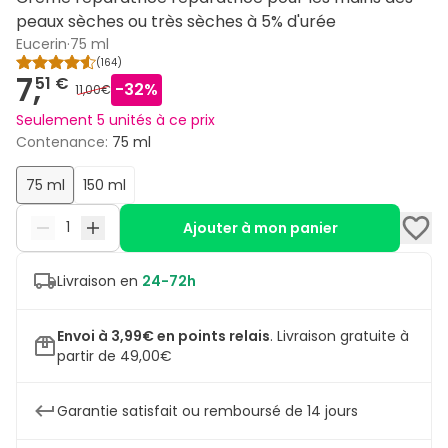
peaux sèches ou très sèches à 5% d'urée
Eucerin
·
75 ml
(
164
)
7,
51 €
-
32
%
11,00€
Seulement 5 unités à ce prix
Contenance
:
75 ml
75 ml
150 ml
Ajouter à mon panier
Livraison en
24-72h
Envoi à 3,99€ en points relais
.
Livraison gratuite à
partir de 49,00€
Garantie satisfait ou remboursé de 14 jours