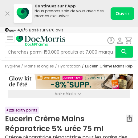
Continuez sur l’App
Nous prenons soin de vous avec des
Ouvrir
promos exclusives
4,5
/5
Basé sur
9170
avis
Hygiène
/
Mains et ongles
/
Hydratation
/
Eucerin Crème Mains Répara
Voir détails
*-8% SUPP., 72€ min d’achat. Valable jusqu’au 16/08. Non
cumulable.
+
22
Health points
Eucerin Crème Mains
Réparatrice 5% urée 75 ml
Crème réparatrice réparatrice pour les mains des