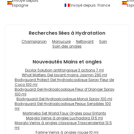
Envoyé depuis:
Env
Espagne
Envoyé depuis:
France
Esp
Recherches liées à Hydratation
Champignon
Manucure
Nettoyant
Soin
Soin des ongles
Nouveautés
Mains et ongles
Excilor Solution antifongique 3 actions 7 ml
What Matters Gel lavant mains Jasmin 290 ml
Bodyguard Protect Gel Hydroalcoolique Spray Fleur de
Coco 100 ml
Bodyguard Gel Hydroalcoolique Fleur d’Oranger Spray
100 ml
Bodyguard Gel Hydroalcoolique Monoï Spray 100 ml
Bodyguard Gel Hydroalcoolique Peaux Sensibles 100
ml
Martinelia Set World Faux Ongles pour Enfants
Masglo Vernis à ongles Luchadora 13,5 ml
Masglo Vernis à ongles classique Trascendental 13 5
ml
Farline Vernis à ongles rouge 10 ml