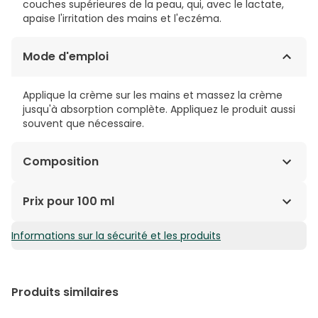
couches supérieures de la peau, qui, avec le lactate,
apaise l'irritation des mains et l'eczéma.
Mode d'emploi
Applique la crème sur les mains et massez la crème
jusqu'à absorption complète. Appliquez le produit aussi
souvent que nécessaire.
Composition
Aqua. Glycerin . Urea. Glyceryl Stearate. Stearyl Alcohol.
Prix pour 100 ml
Cyclomethicone. Dicaprylyl Ether. Sodium Lactate.
Dimethicone. PEG-40 Stearate. Aluminum Starch
Informations sur la sécurité et les produits
8,67€ / 100 ml
Octenylsuccinate. Lactic Acid. Phenoxyethanol.
Methylparaben. Xanthan Gum. Propylparaben
Actifs principaux : Enrichie en urée et lactate, agents
hydro-fixateurs.
Produits similaires