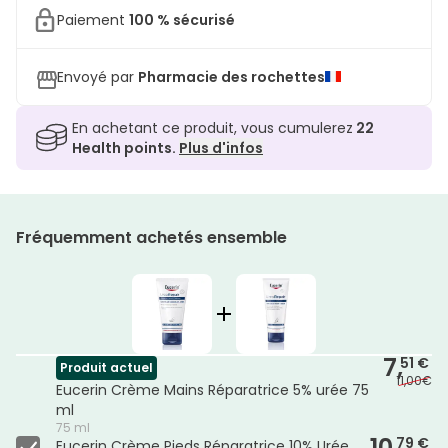
Paiement
100 % sécurisé
Envoyé par
Pharmacie des rochettes
En achetant ce produit, vous cumulerez
22
Health points.
Plus d'infos
Fréquemment achetés ensemble
7,
51 €
Produit actuel
11,00€
Eucerin Crème Mains Réparatrice 5% urée 75
ml
75 ml
10,
79 €
Eucerin Crème Pieds Réparatrice 10% Urée