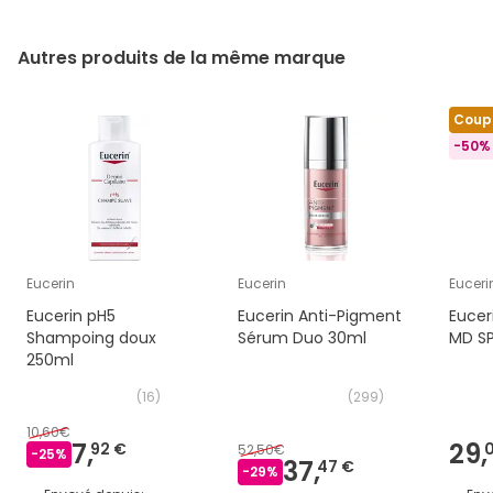
Autres produits de la même marque
Coup
-50% 
Eucerin
Eucerin
Euceri
Eucerin pH5
Eucerin Anti-Pigment
Eucer
Shampoing doux
Sérum Duo 30ml
MD SP
250ml
(
16
)
(
299
)
10,60€
7,
29,
92 €
52,50€
-
25
%
37,
47 €
-
29
%