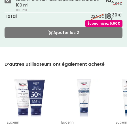
12,90€
100 ml
100 ml
18,
30 €
Total
23,90€
Économisez
5,60€
Ajouter les 2
D’autres utilisateurs ont également acheté
Eucerin
Eucerin
Euceri