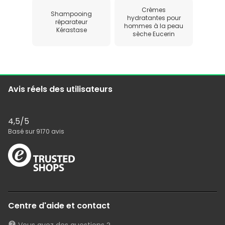
Crèmes
Shampooing
hydratantes pour
réparateur
hommes à la peau
Kérastase
sèche Eucerin
Avis réels des utilisateurs
4,5
/5
Basé sur
9170
avis
Centre d'aide et contact
Vous avez des questions ?