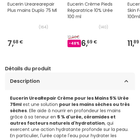
Eucerin Urearearepair
Eucerin Crème Pieds
Eucer
Plus mains Duplo 75 Ml
Réparatrice 10% Urée
Skin 
100 ml
100m
(
164
)
(
140
)
12,90€
7,
6,
11,
68 €
69 €
89
-
48
%
Détails du produit
Description
Eucerin UreaRepair Crème pour les Mains 5% Urée
75ml
est une solution
pour les mains sèches ou très
sèches
. Elle aide à nourrir en profondeur les mains
grâce à sa teneur en
5 % d'urée, céramides et
autres facteurs naturels d'hydratation
, qui
exercent une action hydratante profonde sur la peau.
En particulier, l'urée capte l'eau pour hydrater les