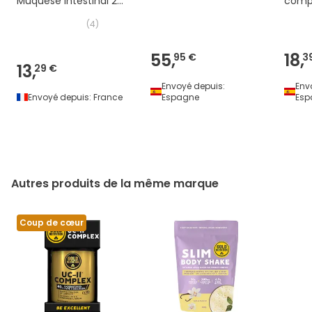
Muquese Intestinal 20
comp
Sachets
(
4
)
55,
18,
95 €
3
13,
29 €
Envoyé depuis:
Env
Envoyé depuis:
France
Espagne
Esp
Autres produits de la même marque
Coup de cœur