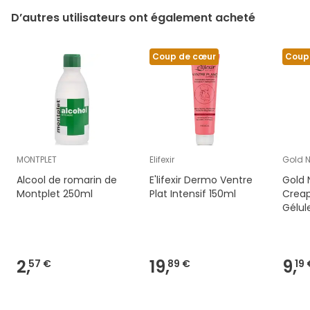
D’autres utilisateurs ont également acheté
Coup de cœur
Coup
MONTPLET
Elifexir
Gold N
Alcool de romarin de
E'lifexir Dermo Ventre
Gold 
Montplet 250ml
Plat Intensif 150ml
Creap
Gélul
2,
19,
9,
57 €
89 €
19 