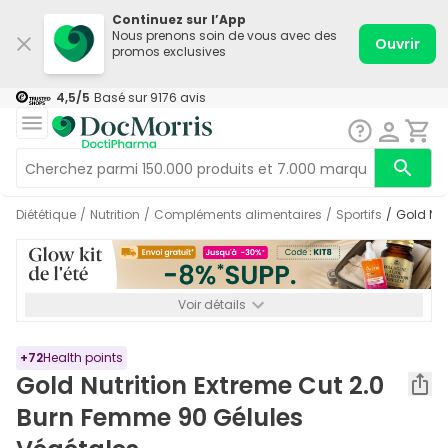
Continuez sur l’App
Nous prenons soin de vous avec des
Ouvrir
promos exclusives
4,5
/5
Basé sur
9176
avis
Diététique
/
Nutrition
/
Compléments alimentaires
/
Sportifs
/
Gold N
Voir détails
*-8% SUPP., 72€ min d’achat. Valable jusqu’au 16/08. Non
cumulable.
+
72
Health points
Gold Nutrition Extreme Cut 2.0
Burn Femme 90 Gélules