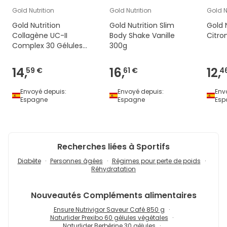
Gold Nutrition
Gold Nutrition
Gold N
Gold Nutrition
Gold Nutrition Slim
Gold 
Collagène UC-II
Body Shake Vanille
Citro
Complex 30 Gélules
300g
Végétales
14,
16,
12,
59 €
61 €
4
Envoyé depuis:
Envoyé depuis:
Env
Espagne
Espagne
Esp
Recherches liées à Sportifs
Diabète
Personnes âgées
Régimes pour perte de poids
Réhydratation
Nouveautés
Compléments alimentaires
Ensure Nutrivigor Saveur Café 850 g
Naturlider Prexibo 60 gélules végétales
Naturlider Berbérine 30 gélules