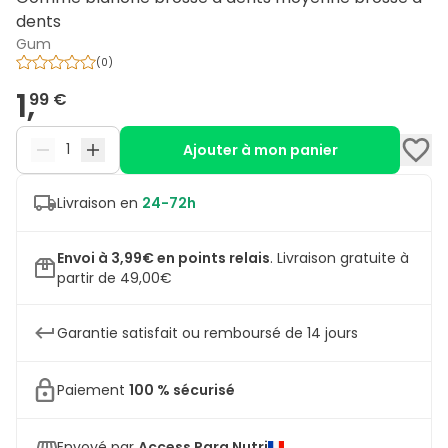
dents
Gum
(
0
)
1,
99 €
Ajouter à mon panier
Livraison en
24-72h
Envoi à 3,99€ en points relais
.
Livraison gratuite à
partir de 49,00€
Garantie satisfait ou remboursé de 14 jours
Paiement
100 % sécurisé
Envoyé par
Access Para Nutri