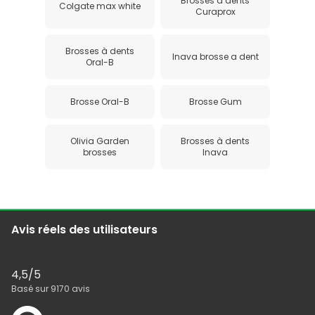
Brosses à dents
Colgate max white
Curaprox
Brosses à dents
Inava brosse a dent
Oral-B
Brosse Oral-B
Brosse Gum
Olivia Garden
Brosses à dents
brosses
Inava
Avis réels des utilisateurs
4,5
/5
Basé sur
9170
avis