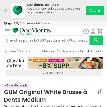
Continuez sur l’App
Nous prenons soin de vous avec des
Ouvrir
promos exclusives
4,5
/5
Basé sur
9170
avis
Hygiène
/
Soins buccaux
/
Brosses
/
Poils médium
/
GUM Original W
Voir détails
*-8% SUPP., 72€ min d’achat. Valable jusqu’au 16/08. Non
cumulable.
+
5
Health points
GUM Original White Brosse à
Dents Medium
Gomme blanche brosse à dents moyenne brosse à