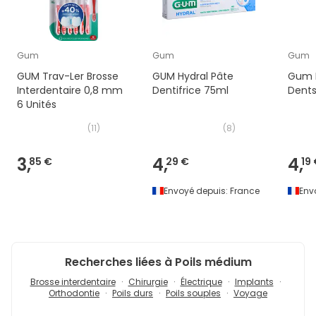
Gum
Gum
Gum
GUM Trav-Ler Brosse
GUM Hydral Pâte
Gum P
Interdentaire 0,8 mm
Dentifrice 75ml
Dents
6 Unités
(
11
)
(
8
)
3,
4,
4,
85 €
29 €
19
Envoyé depuis:
France
Env
Recherches liées à Poils médium
Brosse interdentaire
Chirurgie
Électrique
Implants
Orthodontie
Poils durs
Poils souples
Voyage