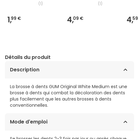
(
1
)
(
1
)
1,
4,
4,
99 €
09 €
59
Détails du produit
Description
La brosse à dents GUM Original White Medium est une
brosse à dents qui combat la décoloration des dents
plus facilement que les autres brosses à dents
conventionnelles.
Mode d'emploi
Se brosser les dents 2-3 fois par jour ou après chaque