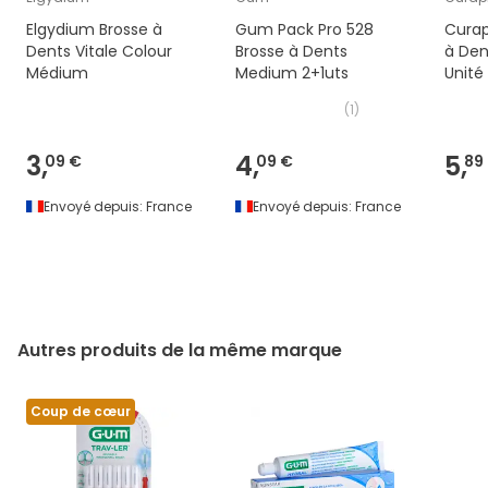
Elgydium Brosse à
Gum Pack Pro 528
Curap
Dents Vitale Colour
Brosse à Dents
à Den
Médium
Medium 2+1uts
Unité
(
1
)
3,
4,
5,
09 €
09 €
89
Envoyé depuis:
France
Envoyé depuis:
France
Autres produits de la même marque
Coup de cœur