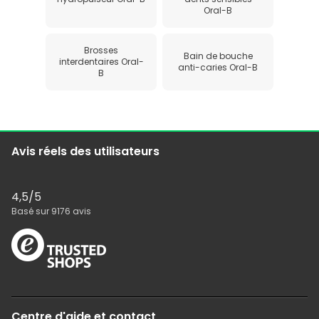
Oral-B
Brosses
Bain de bouche
interdentaires Oral-
anti-caries Oral-B
B
Avis réels des utilisateurs
4,5
/5
Basé sur
9176
avis
Centre d'aide et contact