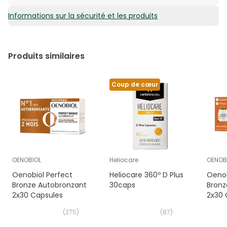
Informations sur la sécurité et les produits
0,34€ / Gélules
Produits similaires
Coup de cœur
OENOBIOL
Heliocare
OENOB
Oenobiol Perfect
Heliocare 360º D Plus
Oenob
Bronze Autobronzant
30caps
Bronze
2x30 Capsules
2x30 
Végét
(
275
)
(
87
)