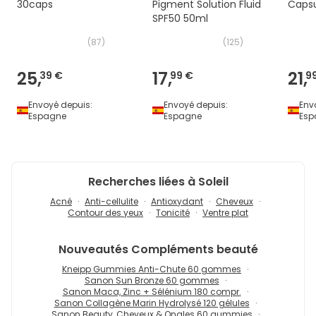
30caps
Pigment Solution Fluid
Capsu
SPF50 50ml
(
87
)
(
125
)
25,
17,
21,
39 €
99 €
9
Envoyé depuis:
Envoyé depuis:
Env
Espagne
Espagne
Esp
Recherches liées à Soleil
Acné
Anti-cellulite
Antioxydant
Cheveux
Contour des yeux
Tonicité
Ventre plat
Nouveautés
Compléments beauté
Kneipp Gummies Anti-Chute 60 gommes
Sanon Sun Bronze 60 gommes
Sanon Maca, Zinc + Sélénium 180 compr.
Sanon Collagène Marin Hydrolysé 120 gélules
Sanon Beauty, Cheveux & Ongles 60 gummies