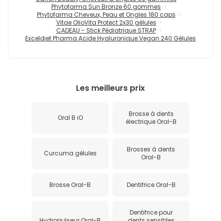
Phytofarma Sun Bronze 60 gommes
Phytofarma Cheveux, Peau et Ongles 180 caps
Vitae OlioVita Protect 2x30 gélules
CADEAU - Stick Pédiatrique STRAP
Exceldiet Pharma Acide Hyaluronique Vegan 240 Gélules
Les meilleurs prix
Brosse à dents
Oral B iO
électrique Oral-B
Brosses à dents
Curcuma gélules
Oral-B
Brosse Oral-B
Dentifrice Oral-B
Dentifrice pour
Hydropulseur Oral-B
dents sensibles