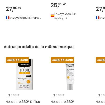
25,
39 €
27,
27,
90 €
9
Envoyé depuis:
Envoyé depuis:
France
Espagne
Env
Autres produits de la même marque
Coup de cœur
Coup de cœur
Coup
Heliocare
Heliocare
Helioc
Heliocare 360º D Plus
Heliocare 360º
Helio