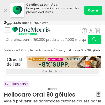
Continuez sur l’App
Nous prenons soin de vous avec des
Ouvrir
promos exclusives
4,5
/5
Basé sur
9176
avis
Diététique
/
Compléments beauté
/
Soleil
/
Heliocare Oral 90 gélules
Voir détails
*-8% SUPP., 72€ min d’achat. Valable jusqu’au 16/08. Non
cumulable.
+
91
Health points
Heliocare Oral 90 gélules
Aide à prévenir les dommages cutanés causés par le