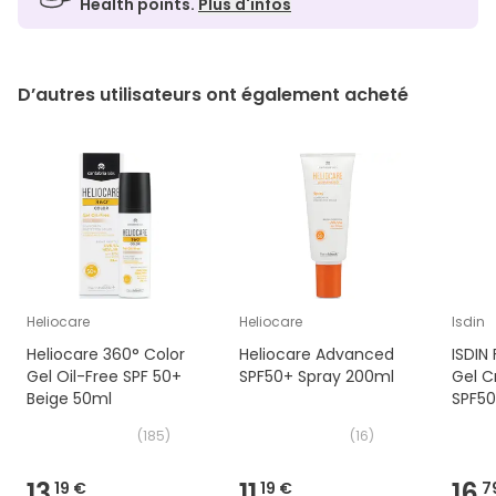
Health points.
Plus d'infos
D’autres utilisateurs ont également acheté
Heliocare
Heliocare
Isdin
Heliocare 360° Color
Heliocare Advanced
ISDIN
Gel Oil-Free SPF 50+
SPF50+ Spray 200ml
Gel C
Beige 50ml
SPF50
(
185
)
(
16
)
13,
11,
16,
19 €
19 €
7