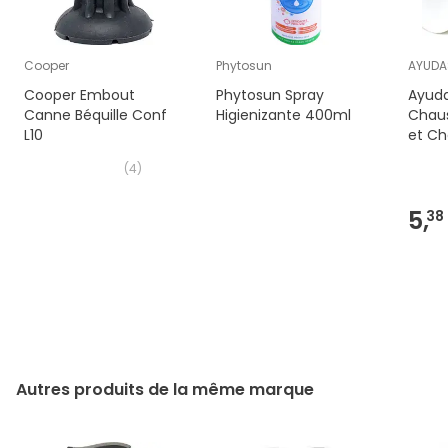
Cooper
Phytosun
AYUDA
Cooper Embout
Phytosun Spray
Ayud
Canne Béquille Conf
Higienizante 400ml
Chaus
L10
et Ch
(
4
)
5,
38
Autres produits de la même marque