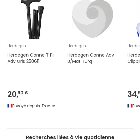
Herdegen
Herdegen
Herde
Herdegen Canne T Pli
Herdegen Canne Adv
Herd
Adv Gris 250611
B/Mat Turq
Clipp
20,
34,
90 €
Envoyé depuis:
France
Env
Recherches liées à Vie quotidienne