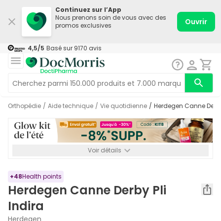
Continuez sur l’App
Nous prenons soin de vous avec des
Ouvrir
promos exclusives
4,5
/5
Basé sur
9170
avis
Orthopédie
/
Aide technique
/
Vie quotidienne
/
Herdegen Canne Derby 
Voir détails
*-8% SUPP., 72€ min d’achat. Valable jusqu’au 16/08. Non
cumulable.
+
48
Health points
Herdegen Canne Derby Pli
Indira
Herdegen