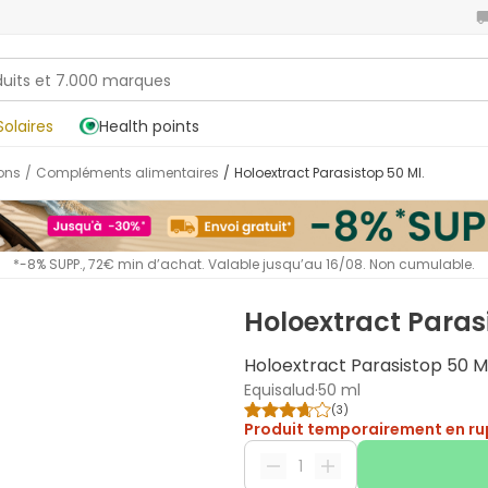
Solaires
Health points
sons
/
Compléments alimentaires
/
Holoextract Parasistop 50 Ml.
*-8% SUPP., 72€ min d’achat. Valable jusqu’au 16/08. Non cumulable.
Holoextract Parasi
Holoextract Parasistop 50 Ml
Equisalud
·
50 ml
(
3
)
Produit temporairement en ru