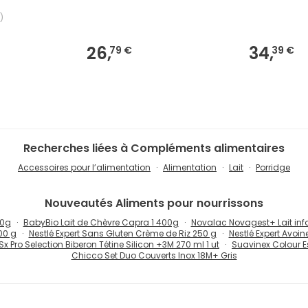
)
26,
34,
79 €
39 €
Recherches liées à Compléments alimentaires
Accessoires pour l’alimentation
Alimentation
Lait
Porridge
Nouveautés
Aliments pour nourrissons
00g
BabyBio Lait de Chèvre Capra 1 400g
Novalac Novagest+ Lait infa
00 g
Nestlé Expert Sans Gluten Crème de Riz 250 g
Nestlé Expert Avoi
x Pro Selection Biberon Tétine Silicon +3M 270 ml 1 ut
Suavinex Colour E
Chicco Set Duo Couverts Inox 18M+ Gris