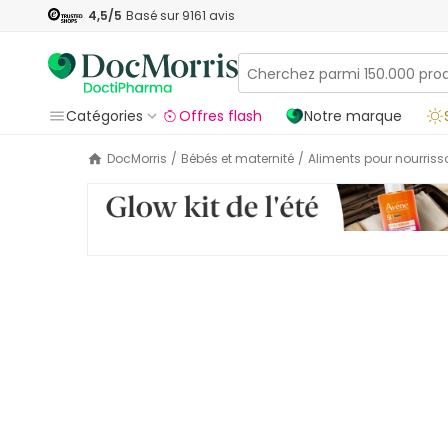
4,5
/5
Basé sur
9161
avis
Catégories
Offres flash
Notre marque
DocMorris
/
Bébés et maternité
/
Aliments pour nourris