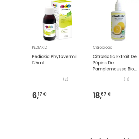
PEDIAKID
Citrobiotic
Pediakid Phytovermil
CitroBiotic Extrait De
125ml
Pépins De
Pamplemousse Bio
100ml
(
2
)
(
11
)
6,
18,
17 €
67 €