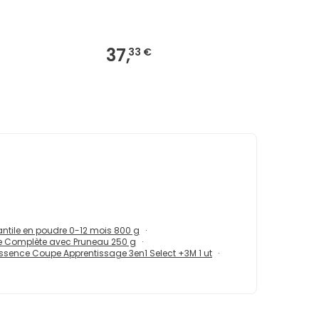
37,
33 €
ntile en poudre 0-12 mois 800 g
ne Complète avec Pruneau 250 g
ssence Coupe Apprentissage 3en1 Select +3M 1 ut