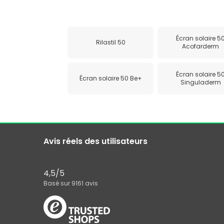
Écran solaire 5
Rilastil 50
Acofarderm
Écran solaire 5
Écran solaire 50 Be+
Singuladerm
Avis réels des utilisateurs
4,5
/5
Basé sur
9161
avis