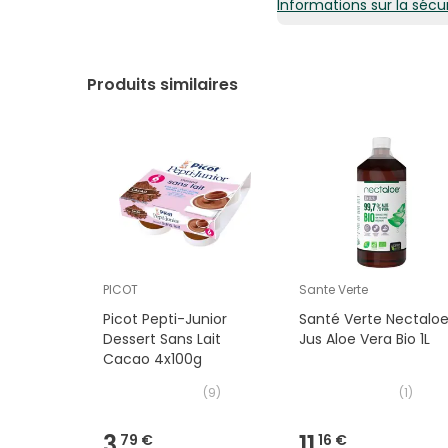
Informations sur la sécur
Produits similaires
PICOT
Sante Verte
Picot Pepti-Junior
Santé Verte Nectalo
Dessert Sans Lait
Jus Aloe Vera Bio 1L
Cacao 4x100g
(
9
)
(
1
)
3,
11,
79 €
16 €