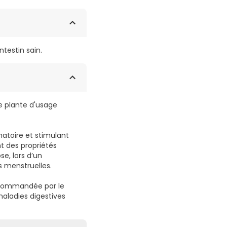
testin sain.
e plante d'usage
atoire et stimulant
nt des propriétés
e, lors d’un
s menstruelles.
recommandée par le
maladies digestives