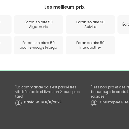
Les meilleurs prix
0
Écran solaire 50
Écran solaire 50
Écr
Algamaris
Apivita
0
Écrans solaires 50
Écran solaire 50
pour le visage Filorga
Interapothek
"
La commande ça s'est passé très
"
Très bon prix et des 
vite très facile et livraison 2 jours plus
beaucoup de produits
tard
"
rapides.
"
David W.
le
6/8/2026
Christophe E.
le