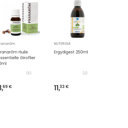
ranarôm
NUTERGIA
NUTERGIA
ranarôm Huile
Ergydigest 250ml
Nutergia
ssentielle Giroflier
ml
10ml
(
5
)
(
2
)
3,
11,
11,
69 €
33 €
33 €