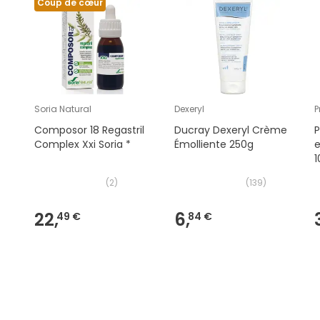
Coup de cœur
Soria Natural
Dexeryl
P
Composor 18 Regastril
Ducray Dexeryl Crème
P
Complex Xxi Soria *
Émolliente 250g
e
(
2
)
(
139
)
22,
6,
49 €
84 €