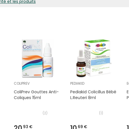
ité et les produits
COLIPREV
PEDIAKID
E
e
ColiPrev Gouttes Anti-
Pediakid Colicillus Bébé
E
Coliques 15ml
L.Reuteri 8ml
(
2
)
(
1
)
20,
10,
93 €
69 €