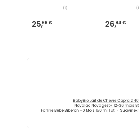
(
1
)
(
1
25,
26,
69 €
94 €
BabyBio Lait de Chèvre Capra 2 4
Novalac Novagest+ 12-36 mois 8
Farline Bébé Biberon +0 Mois 150 ml 1 ut
Suavinex S