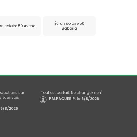
Écran solaire 50
an solaire 50 Avene
Babaria
réductions sur
"
Tout est parfait. Ne changez rien
"
 et envois
PALPACUER P.
le
6/8/2026
6/8/2026