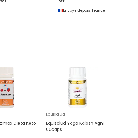
Envoyé depuis:
France
Equisalud
nzimax Dieta Keto
Equisalud Yoga Kalash Agni
60caps