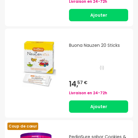
Livraison en
24-72h
Ajouter
Buona Nauzen 20 Sticks
(
1
)
14,
57 €
Livraison en
24-72h
Ajouter
Coup de cœur
PediaSure sabor Cookies &