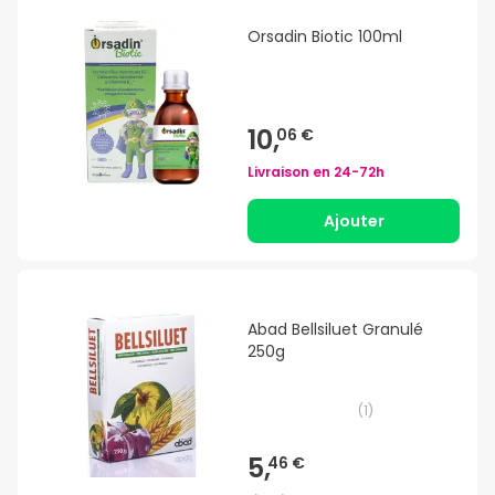
Orsadin Biotic 100ml
10,
06 €
Livraison en
24-72h
Ajouter
Abad Bellsiluet Granulé
250g
(
1
)
5,
46 €