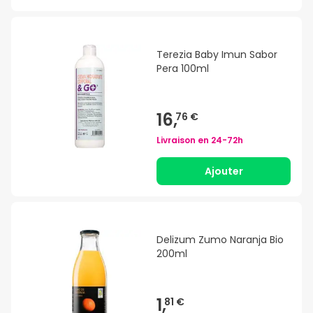
Terezia Baby Imun Sabor
Pera 100ml
16,
76 €
Livraison en
24-72h
Ajouter
Delizum Zumo Naranja Bio
200ml
1,
81 €