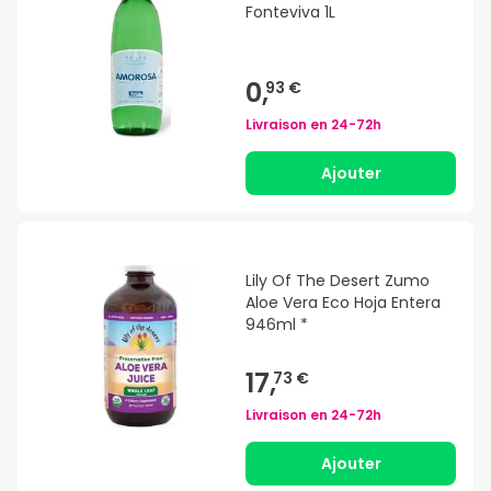
Fonteviva 1L
0,
93 €
Livraison en
24-72h
Ajouter
Lily Of The Desert Zumo
Aloe Vera Eco Hoja Entera
946ml *
17,
73 €
Livraison en
24-72h
Ajouter