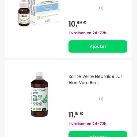
(
1
)
10,
69 €
Livraison en
24-72h
Ajouter
Santé Verte Nectaloe Jus
Aloe Vera Bio 1L
(
1
)
11,
16 €
Livraison en
24-72h