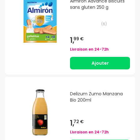
Almirón Advance Biscuits
sans gluten 250 g
(
6
)
1,
99 €
Livraison en
24-72h
Ajouter
Delizum Zumo Manzana
Bio 200ml
1,
72 €
Livraison en
24-72h