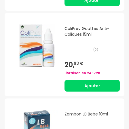
Ajouter
ColiPrev Gouttes Anti-
Coliques 15ml
(
2
)
20,
93 €
Livraison en
24-72h
Ajouter
Zambon LB Bebe 10ml