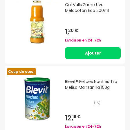
Cal Valls Zumo Uva
Melocotón Eco 200ml
1,
20 €
Livraison en
24-72h
Ajouter
Coup de cœur
Blevit® Felices Noches Tila
Melisa Manzanilla 150g
(
15
)
12,
19 €
Livraison en
24-72h