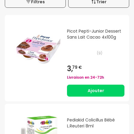
Filtres
Trier
Picot Pepti-Junior Dessert
Sans Lait Cacao 4x100g
(
9
)
3,
79 €
Livraison en
24-72h
Ajouter
Pediakid Colicillus Bébé
L.Reuteri 8ml