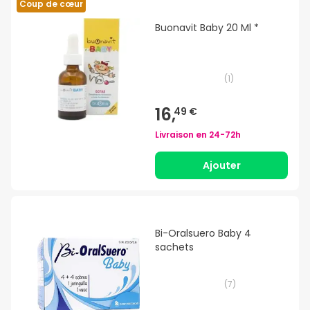
Coup de cœur
Buonavit Baby 20 Ml *
(
1
)
16,
49 €
Livraison en
24-72h
Ajouter
Bi-Oralsuero Baby 4
sachets
(
7
)