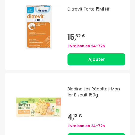
Ditrevit Forte 15Ml Nf
15,
62 €
Livraison en
24-72h
Ajouter
Bledina Les Récoltes Mon
1er Biscuit 150g
4,
13 €
Livraison en
24-72h