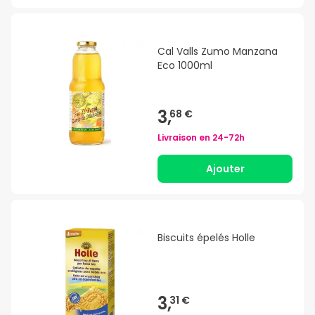
Cal Valls Zumo Manzana
Eco 1000ml
3,
68 €
Livraison en
24-72h
Ajouter
Biscuits épelés Holle
3,
31 €