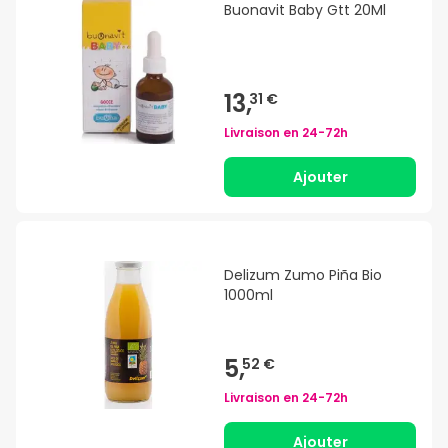
Buonavit Baby Gtt 20Ml
13,
31 €
Livraison en
24-72h
Ajouter
Delizum Zumo Piña Bio
1000ml
5,
52 €
Livraison en
24-72h
Ajouter