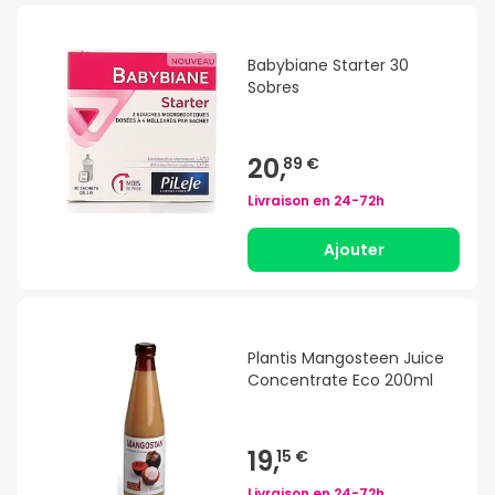
Babybiane Starter 30
Sobres
20,
89 €
Livraison en
24-72h
Ajouter
Plantis Mangosteen Juice
Concentrate Eco 200ml
19,
15 €
Livraison en
24-72h