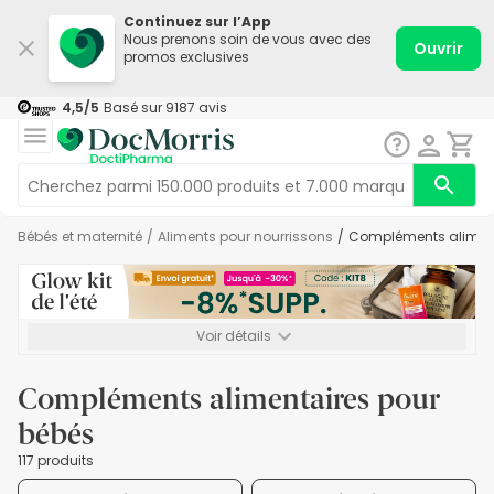
Continuez sur l’App
Nous prenons soin de vous avec des
Ouvrir
promos exclusives
4,5
/5
Basé sur
9187
avis
Bébés et maternité
/
Aliments pour nourrissons
/
Compléments alimen
Voir détails
*-8% SUPP., 72€ min d’achat. Valable jusqu’au 16/08. Non
cumulable.
Compléments alimentaires pour
bébés
117 produits