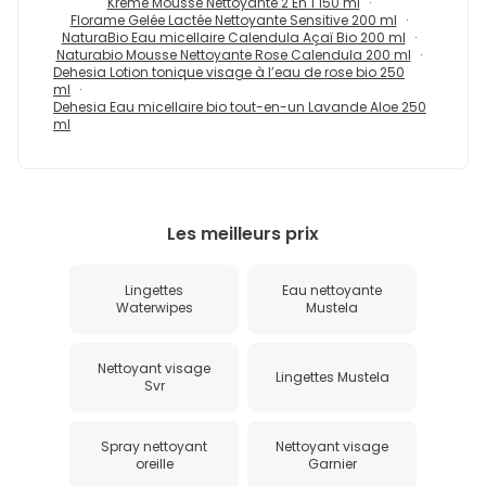
Krème Mousse Nettoyante 2 En 1 150 ml
Florame Gelée Lactée Nettoyante Sensitive 200 ml
NaturaBio Eau micellaire Calendula Açaï Bio 200 ml
Naturabio Mousse Nettoyante Rose Calendula 200 ml
Dehesia Lotion tonique visage à l’eau de rose bio 250
ml
Dehesia Eau micellaire bio tout-en-un Lavande Aloe 250
ml
Les meilleurs prix
Lingettes
Eau nettoyante
Waterwipes
Mustela
Nettoyant visage
Lingettes Mustela
Svr
Spray nettoyant
Nettoyant visage
oreille
Garnier