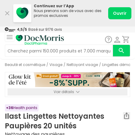
Continuez sur l’App
Nous prenons soin de vous avec des
Ouvrir
promos exclusives
4,5
/5
Basé sur
9176
avis
Beauté et cosmétique
/
Visage
/
Nettoyant visage
/
Lingettes démaqu
Voir détails
*-8% SUPP., 72€ min d’achat. Valable jusqu’au 16/08. Non
cumulable.
+
36
Health points
Ilast Lingettes Nettoyantes
Paupières 20 unités
Nettoyage des paupières