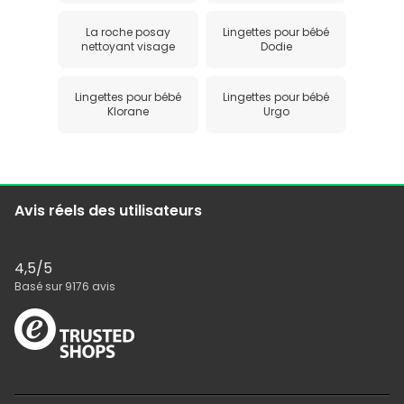
La roche posay
Lingettes pour bébé
nettoyant visage
Dodie
Lingettes pour bébé
Lingettes pour bébé
Klorane
Urgo
Avis réels des utilisateurs
4,5
/5
Basé sur
9176
avis