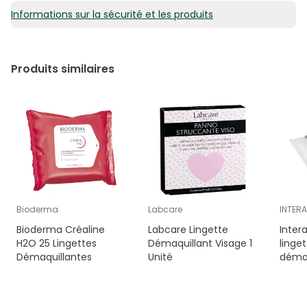
Informations sur la sécurité et les produits
Produits similaires
Bioderma
Labcare
INTER
Bioderma Créaline
Labcare Lingette
Inter
H2O 25 Lingettes
Démaquillant Visage 1
linge
Démaquillantes
Unité
démaq
Unité