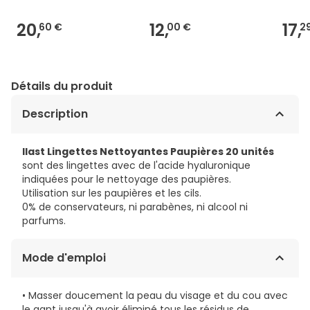
20,
12,
17,
60 €
00 €
2
Détails du produit
Description
Ilast Lingettes Nettoyantes Paupières 20 unités
sont des lingettes avec de l'acide hyaluronique
indiquées pour le nettoyage des paupières.
Utilisation sur les paupières et les cils.
0% de conservateurs, ni parabènes, ni alcool ni
parfums.
Mode d'emploi
• Masser doucement la peau du visage et du cou avec
le gant jusqu'à avoir éliminé tous les résidus de