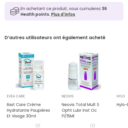
En achetant ce produit, vous cumulerez
36
Health points.
Plus d'infos
D’autres utilisateurs ont également acheté
EVEA CARE
NEOVIS
HYLO
Ilast Care Crème
Neovis Total Mult S
Hylo-
Hydratante Paupières
Opht Lubr Inst Oc
Et Visage 30ml
Fl/15Ml
(
2
)
(
2
)