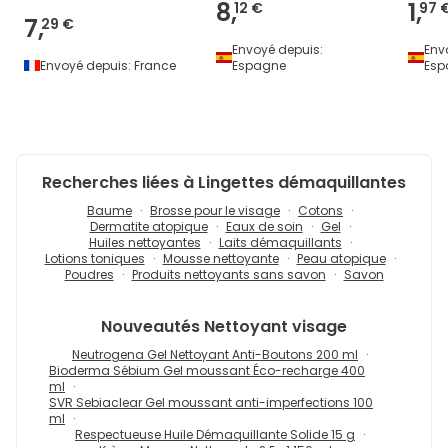
8,
1,
12 €
97 
7,
29 €
Envoyé depuis:
Env
Envoyé depuis:
France
Espagne
Esp
Recherches liées à Lingettes démaquillantes
Baume
Brosse pour le visage
Cotons
Dermatite atopique
Eaux de soin
Gel
Huiles nettoyantes
Laits démaquillants
Lotions toniques
Mousse nettoyante
Peau atopique
Poudres
Produits nettoyants sans savon
Savon
Nouveautés
Nettoyant visage
Neutrogena Gel Nettoyant Anti-Boutons 200 ml
Bioderma Sébium Gel moussant Éco-recharge 400
ml
SVR Sebiaclear Gel moussant anti-imperfections 100
ml
Respectueuse Huile Démaquillante Solide 15 g