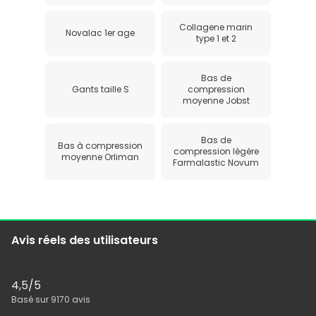
Collagene marin
Novalac 1er age
type 1 et 2
Bas de
Gants taille S
compression
moyenne Jobst
Bas de
Bas à compression
compression légère
moyenne Orliman
Farmalastic Novum
Avis réels des utilisateurs
4,5
/5
Basé sur
9170
avis