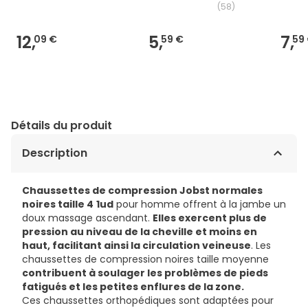
(
58
)
12,
5,
7,
09 €
59 €
59
Détails du produit
Description
Chaussettes de compression Jobst normales
noires taille 4
1ud
pour homme offrent à la jambe un
doux massage ascendant.
Elles exercent plus de
pression au niveau de la cheville et moins en
haut, facilitant ainsi la circulation veineuse
. Les
chaussettes de compression noires taille moyenne
contribuent à soulager les problèmes de pieds
fatigués et les petites enflures de la zone.
Ces chaussettes orthopédiques sont adaptées pour