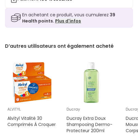
En achetant ce produit, vous cumulerez
39
Health points.
Plus d'infos
D’autres utilisateurs ont également acheté
ALVITYL
Ducray
Ducra
Alvityl Vitalité 30
Ducray Extra Doux
Ducra
Comprimés À Croquer
Shampooing Dermo-
Mouss
Protecteur 200ml
Corp