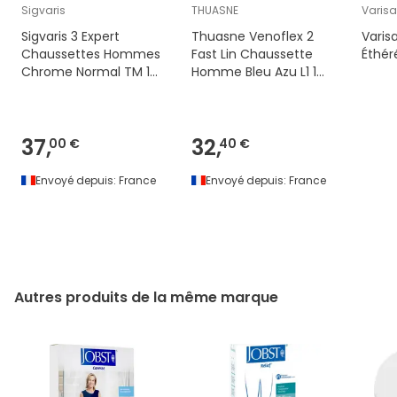
Sigvaris
THUASNE
Varis
Sigvaris 3 Expert
Thuasne Venoflex 2
Varis
Chaussettes Hommes
Fast Lin Chaussette
Éthéré
Chrome Normal TM 1
Homme Bleu Azu L1 1
Paire
Paire
37,
32,
00 €
40 €
Envoyé depuis:
France
Envoyé depuis:
France
Autres produits de la même marque