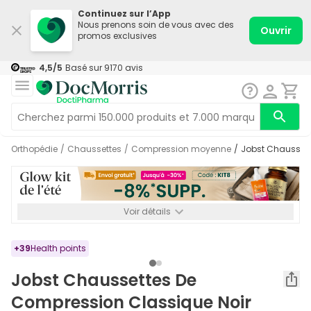
Continuez sur l’App
Nous prenons soin de vous avec des
Ouvrir
promos exclusives
4,5
/5
Basé sur
9170
avis
Orthopédie
/
Chaussettes
/
Compression moyenne
/
Jobst Chaussett
Voir détails
*-8% SUPP., 72€ min d’achat. Valable jusqu’au 16/08. Non
cumulable.
+
39
Health points
Jobst Chaussettes De
Compression Classique Noir