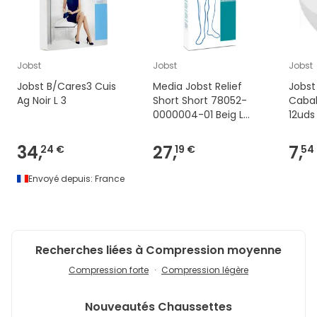
Jobst
Jobst
Jobst
Jobst B/Cares3 Cuis
Media Jobst Relief
Jobst
Ag Noir L 3
Short Short 78052-
Cabal
0000004-01 Beig L
12uds
Open Toe
34,
27,
7,
24 €
19 €
54
Envoyé depuis:
France
Recherches liées à Compression moyenne
Compression forte
Compression légère
Nouveautés
Chaussettes