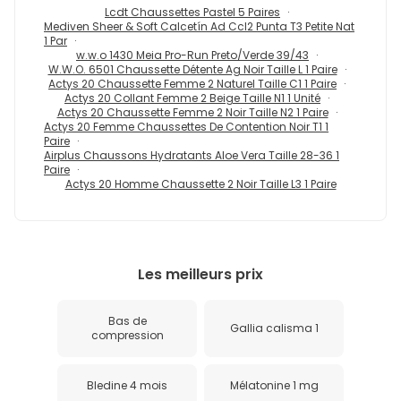
Lcdt Chaussettes Pastel 5 Paires
Mediven Sheer & Soft Calcetín Ad Ccl2 Punta T3 Petite Nat
1 Par
w.w.o 1430 Meia Pro-Run Preto/Verde 39/43
W.W.O. 6501 Chaussette Détente Ag Noir Taille L 1 Paire
Actys 20 Chaussette Femme 2 Naturel Taille C1 1 Paire
Actys 20 Collant Femme 2 Beige Taille N1 1 Unité
Actys 20 Chaussette Femme 2 Noir Taille N2 1 Paire
Actys 20 Femme Chaussettes De Contention Noir T1 1
Paire
Airplus Chaussons Hydratants Aloe Vera Taille 28-36 1
Paire
Actys 20 Homme Chaussette 2 Noir Taille L3 1 Paire
Les meilleurs prix
Bas de
Gallia calisma 1
compression
Bledine 4 mois
Mélatonine 1 mg