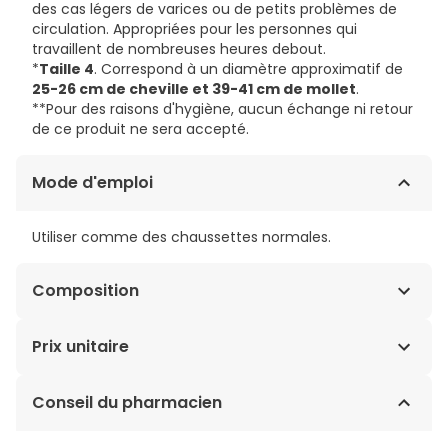
des cas légers de varices ou de petits problèmes de
circulation. Appropriées pour les personnes qui
travaillent de nombreuses heures debout.
*
Taille 4
. Correspond à un diamètre approximatif de
25-26 cm de cheville et 39-41 cm de mollet
.
**Pour des raisons d'hygiène, aucun échange ni retour
de ce produit ne sera accepté.
Mode d'emploi
Utiliser comme des chaussettes normales.
Composition
Nylon 85%, élasthanne 15%.
Prix unitaire
13,27€ / Unités
Conseil du pharmacien